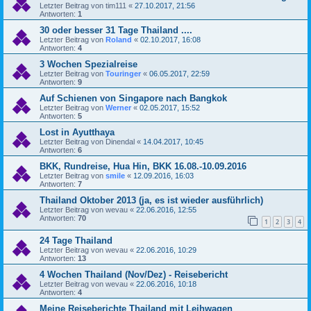
Letzter Beitrag von
tim111
«
27.10.2017, 21:56
Antworten:
1
30 oder besser 31 Tage Thailand ....
Letzter Beitrag von
Roland
«
02.10.2017, 16:08
Antworten:
4
3 Wochen Spezialreise
Letzter Beitrag von
Touringer
«
06.05.2017, 22:59
Antworten:
9
Auf Schienen von Singapore nach Bangkok
Letzter Beitrag von
Werner
«
02.05.2017, 15:52
Antworten:
5
Lost in Ayutthaya
Letzter Beitrag von
Dinendal
«
14.04.2017, 10:45
Antworten:
6
BKK, Rundreise, Hua Hin, BKK 16.08.-10.09.2016
Letzter Beitrag von
smile
«
12.09.2016, 16:03
Antworten:
7
Thailand Oktober 2013 (ja, es ist wieder ausführlich)
Letzter Beitrag von
wevau
«
22.06.2016, 12:55
Antworten:
70
1
2
3
4
24 Tage Thailand
Letzter Beitrag von
wevau
«
22.06.2016, 10:29
Antworten:
13
4 Wochen Thailand (Nov/Dez) - Reisebericht
Letzter Beitrag von
wevau
«
22.06.2016, 10:18
Antworten:
4
Meine Reiseberichte Thailand mit Leihwagen