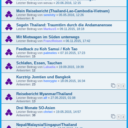
Letzter Beitrag von
wevau
«
20.06.2016, 12:15
Mein Reisebericht (Thailand-Lao-Cambodia-Vietnam)
Letzter Beitrag von
serenity
«
05.05.2016, 12:26
Antworten:
6
Segeln Thailand: Traumtörn durch die Andamanensee
Letzter Beitrag von
MarkusS
«
09.11.2015, 18:18
Mit Mietwagen im Süden unterwegs
Letzter Beitrag von
FranzReisen
«
06.11.2015, 17:42
Feedback zu Koh Samui / Koh Tao
Letzter Beitrag von
palmeles
«
07.10.2015, 17:23
Antworten:
15
Schlafen, Essen, Tauchen
Letzter Beitrag von
Labadia
«
19.09.2015, 19:39
Antworten:
12
Kurztrip Jomtien und Bangkok
Letzter Beitrag von
henrygte
«
18.09.2015, 16:34
Antworten:
23
1
2
Reisebericht Myanmar/Thailand
Letzter Beitrag von
alf
«
27.05.2015, 01:08
Antworten:
13
Drei Monate SO-Asien
Letzter Beitrag von
chriwi
«
19.05.2015, 14:57
Antworten:
38
1
2
Nepal/Malaysia/Singapur/Thailand