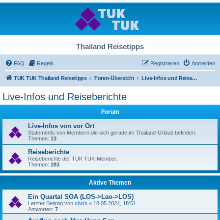
Thailand Reisetipps
FAQ
Regeln
Registrieren
Anmelden
TUK TUK Thailand Reisetipps
Foren-Übersicht
Live-Infos und Reiseberichte
Live-Infos und Reiseberichte
Forum
Live-Infos von vor Ort
Statements von Membern die sich gerade im Thailand-Urlaub befinden.
Themen:
13
Reiseberichte
Reiseberichte der TUK TUK-Member.
Themen:
283
Aktive Themen
Ein Quartal SOA (LOS->Lao->LOS)
Letzter Beitrag von
chris
«
18.05.2024, 18:51
Antworten:
7