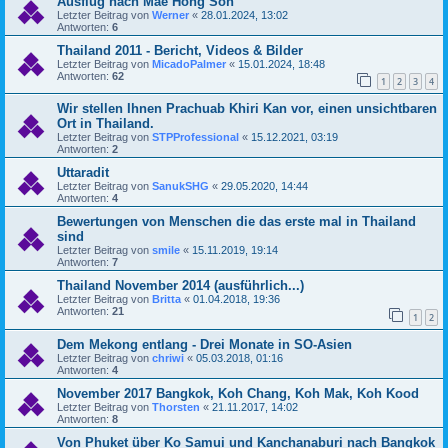
Ausflug nach Mae Hong Son
Letzter Beitrag von
Werner
«
28.01.2024, 13:02
Antworten:
6
Thailand 2011 - Bericht, Videos & Bilder
Letzter Beitrag von
MicadoPalmer
«
15.01.2024, 18:48
Antworten:
62
1
2
3
4
Wir stellen Ihnen Prachuab Khiri Kan vor, einen unsichtbaren
Ort in Thailand.
Letzter Beitrag von
STPProfessional
«
15.12.2021, 03:19
Antworten:
2
Uttaradit
Letzter Beitrag von
SanukSHG
«
29.05.2020, 14:44
Antworten:
4
Bewertungen von Menschen die das erste mal in Thailand
sind
Letzter Beitrag von
smile
«
15.11.2019, 19:14
Antworten:
7
Thailand November 2014 (ausführlich...)
Letzter Beitrag von
Britta
«
01.04.2018, 19:36
Antworten:
21
1
2
Dem Mekong entlang - Drei Monate in SO-Asien
Letzter Beitrag von
chriwi
«
05.03.2018, 01:16
Antworten:
4
November 2017 Bangkok, Koh Chang, Koh Mak, Koh Kood
Letzter Beitrag von
Thorsten
«
21.11.2017, 14:02
Antworten:
8
Von Phuket über Ko Samui und Kanchanaburi nach Bangkok