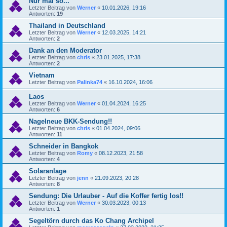
Nur mal so...
Letzter Beitrag von
Werner
«
10.01.2026, 19:16
Antworten:
19
Thailand in Deutschland
Letzter Beitrag von
Werner
«
12.03.2025, 14:21
Antworten:
2
Dank an den Moderator
Letzter Beitrag von
chris
«
23.01.2025, 17:38
Antworten:
2
Vietnam
Letzter Beitrag von
Palinka74
«
16.10.2024, 16:06
Laos
Letzter Beitrag von
Werner
«
01.04.2024, 16:25
Antworten:
6
Nagelneue BKK-Sendung!!
Letzter Beitrag von
chris
«
01.04.2024, 09:06
Antworten:
11
Schneider in Bangkok
Letzter Beitrag von
Romy
«
08.12.2023, 21:58
Antworten:
4
Solaranlage
Letzter Beitrag von
jenn
«
21.09.2023, 20:28
Antworten:
8
Sendung: Die Urlauber - Auf die Koffer fertig los!!
Letzter Beitrag von
Werner
«
30.03.2023, 00:13
Antworten:
1
Segeltörn durch das Ko Chang Archipel