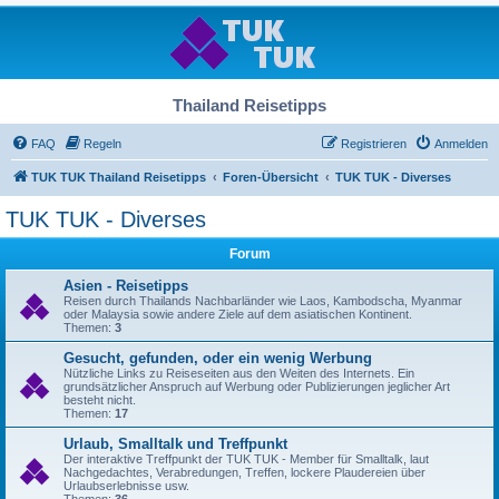
Thailand Reisetipps
FAQ
Regeln
Registrieren
Anmelden
TUK TUK Thailand Reisetipps
Foren-Übersicht
TUK TUK - Diverses
TUK TUK - Diverses
Forum
Asien - Reisetipps
Reisen durch Thailands Nachbarländer wie Laos, Kambodscha, Myanmar
oder Malaysia sowie andere Ziele auf dem asiatischen Kontinent.
Themen:
3
Gesucht, gefunden, oder ein wenig Werbung
Nützliche Links zu Reiseseiten aus den Weiten des Internets. Ein
grundsätzlicher Anspruch auf Werbung oder Publizierungen jeglicher Art
besteht nicht.
Themen:
17
Urlaub, Smalltalk und Treffpunkt
Der interaktive Treffpunkt der TUK TUK - Member für Smalltalk, laut
Nachgedachtes, Verabredungen, Treffen, lockere Plaudereien über
Urlaubserlebnisse usw.
Themen:
36