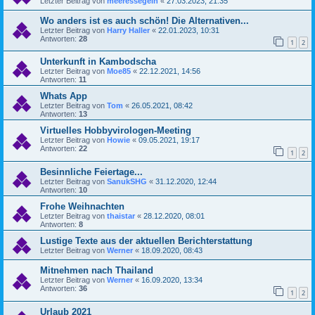
Letzter Beitrag von
meeressegeln
«
27.03.2023, 21:35
Wo anders ist es auch schön! Die Alternativen...
Letzter Beitrag von
Harry Haller
«
22.01.2023, 10:31
Antworten:
28
1
2
Unterkunft in Kambodscha
Letzter Beitrag von
Moe85
«
22.12.2021, 14:56
Antworten:
11
Whats App
Letzter Beitrag von
Tom
«
26.05.2021, 08:42
Antworten:
13
Virtuelles Hobbyvirologen-Meeting
Letzter Beitrag von
Howie
«
09.05.2021, 19:17
Antworten:
22
1
2
Besinnliche Feiertage...
Letzter Beitrag von
SanukSHG
«
31.12.2020, 12:44
Antworten:
10
Frohe Weihnachten
Letzter Beitrag von
thaistar
«
28.12.2020, 08:01
Antworten:
8
Lustige Texte aus der aktuellen Berichterstattung
Letzter Beitrag von
Werner
«
18.09.2020, 08:43
Mitnehmen nach Thailand
Letzter Beitrag von
Werner
«
16.09.2020, 13:34
Antworten:
36
1
2
Urlaub 2021