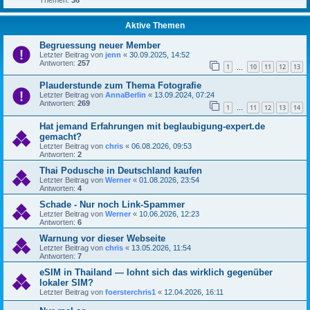
Aktive Themen
Begruessung neuer Member
Letzter Beitrag von
jenn
«
30.09.2025, 14:52
Antworten:
257
1
10
11
12
13
…
Plauderstunde zum Thema Fotografie
Letzter Beitrag von
AnnaBerlin
«
13.09.2024, 07:24
Antworten:
269
1
11
12
13
14
…
Hat jemand Erfahrungen mit beglaubigung-expert.de
gemacht?
Letzter Beitrag von
chris
«
06.08.2026, 09:53
Antworten:
2
Thai Podusche in Deutschland kaufen
Letzter Beitrag von
Werner
«
01.08.2026, 23:54
Antworten:
4
Schade - Nur noch Link-Spammer
Letzter Beitrag von
Werner
«
10.06.2026, 12:23
Antworten:
6
Warnung vor dieser Webseite
Letzter Beitrag von
chris
«
13.05.2026, 11:54
Antworten:
7
eSIM in Thailand — lohnt sich das wirklich gegenüber
lokaler SIM?
Letzter Beitrag von
foersterchris1
«
12.04.2026, 16:11