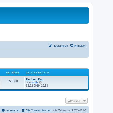
Registrieren
Anmelden
BEITRÄGE
LETZTER BEITRAG
Re: Lom Kao
153980
N
von
smile
e
31.12.2019, 22:53
u
e
s
t
Gehe zu
e
r
B
e
Impressum
Alle Cookies löschen
Alle Zeiten sind
UTC+02:00
i