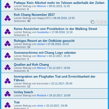
Pattaya: Kein Alkohol mehr im 7eleven außerhalb der Zeiten
Letzter Beitrag von
Werner
«
08.01.2019, 11:25
Antworten:
5
Koh Chang November 2017
Letzter Beitrag von
Happy1972
«
06.09.2018, 12:55
Antworten:
45
1
2
3
Keine Anzeichen von Prostitution in der Walking Street
Letzter Beitrag von
hualanka
«
17.08.2018, 11:16
Antworten:
5
Ruhiges Resort an der Ostküste gesucht
Letzter Beitrag von
chriwi
«
07.06.2018, 10:22
Antworten:
15
Sonnenschirme mit Chang Logo veboten
Letzter Beitrag von
Werner
«
04.12.2017, 15:29
Antworten:
3
Quallen auf Koh Chang
Letzter Beitrag von
Werner
«
01.12.2017, 19:56
Antworten:
6
Immigration am Flughafen Trat und Erreichbarkeit der
Fähren
Letzter Beitrag von
kerryman
«
22.11.2017, 05:40
Antworten:
12
lonley beach
Letzter Beitrag von
Roland
«
29.10.2017, 10:08
Trat
Letzter Beitrag von
chris
«
22.10.2017, 19:39
Antworten:
1