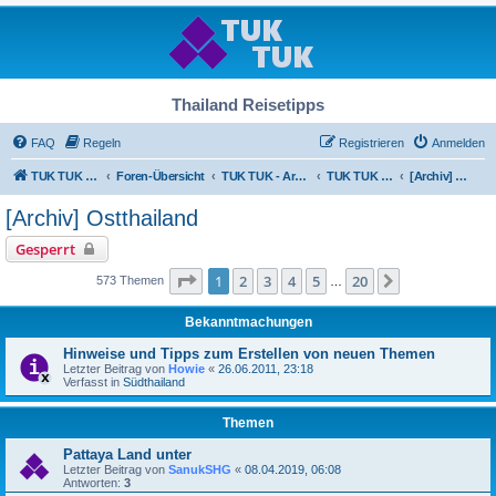
Thailand Reisetipps
FAQ
Regeln
Registrieren
Anmelden
TUK TUK Thailand Reisetipps
Foren-Übersicht
TUK TUK - Archiv
TUK TUK - Archiv
[Archiv] Ostthailand
[Archiv] Ostthailand
Gesperrt
Seite
1
von
20
1
2
3
4
5
20
Nächste
573 Themen
…
Bekanntmachungen
Hinweise und Tipps zum Erstellen von neuen Themen
Letzter Beitrag von
Howie
«
26.06.2011, 23:18
Verfasst in
Südthailand
Themen
Pattaya Land unter
Letzter Beitrag von
SanukSHG
«
08.04.2019, 06:08
Antworten:
3