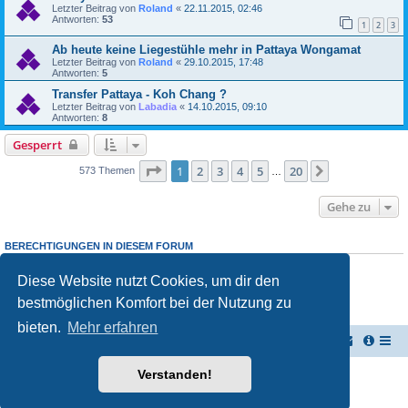
Letzter Beitrag von
Roland
«
22.11.2015, 02:46
Antworten:
53
1
2
3
Ab heute keine Liegestühle mehr in Pattaya Wongamat
Letzter Beitrag von
Roland
«
29.10.2015, 17:48
Antworten:
5
Transfer Pattaya - Koh Chang ?
Letzter Beitrag von
Labadia
«
14.10.2015, 09:10
Antworten:
8
Gesperrt
Seite
1
von
20
1
2
3
4
5
20
Nächste
573 Themen
…
Gehe zu
BERECHTIGUNGEN IN DIESEM FORUM
Du darfst
keine
neuen Themen in diesem Forum erstellen.
Du darfst
keine
Antworten zu Themen in diesem Forum erstellen.
Diese Website nutzt Cookies, um dir den
Du darfst deine Beiträge in diesem Forum
nicht
ändern.
bestmöglichen Komfort bei der Nutzung zu
Du darfst deine Beiträge in diesem Forum
nicht
löschen.
Du darfst
keine
Dateianhänge in diesem Forum erstellen.
bieten.
Mehr erfahren
TUK TUK Thailand Reisetipps
Foren-Übersicht
Verstanden!
Powered by
phpBB
® Forum Software © phpBB Limited
Deutsche Übersetzung durch
phpBB.de
Datenschutz
|
Nutzungsbedingungen