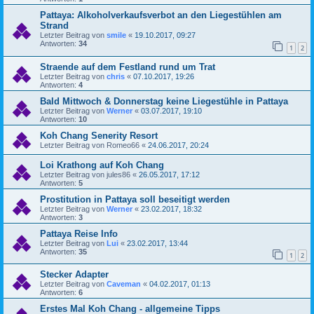
Pattaya: Alkoholverkaufsverbot an den Liegestühlen am
Strand
Letzter Beitrag von
smile
«
19.10.2017, 09:27
Antworten:
34
1
2
Straende auf dem Festland rund um Trat
Letzter Beitrag von
chris
«
07.10.2017, 19:26
Antworten:
4
Bald Mittwoch & Donnerstag keine Liegestühle in Pattaya
Letzter Beitrag von
Werner
«
03.07.2017, 19:10
Antworten:
10
Koh Chang Senerity Resort
Letzter Beitrag von
Romeo66
«
24.06.2017, 20:24
Loi Krathong auf Koh Chang
Letzter Beitrag von
jules86
«
26.05.2017, 17:12
Antworten:
5
Prostitution in Pattaya soll beseitigt werden
Letzter Beitrag von
Werner
«
23.02.2017, 18:32
Antworten:
3
Pattaya Reise Info
Letzter Beitrag von
Lui
«
23.02.2017, 13:44
Antworten:
35
1
2
Stecker Adapter
Letzter Beitrag von
Caveman
«
04.02.2017, 01:13
Antworten:
6
Erstes Mal Koh Chang - allgemeine Tipps