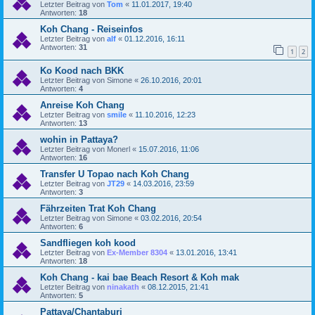
Letzter Beitrag von
Tom
«
11.01.2017, 19:40
Antworten:
18
Koh Chang - Reiseinfos
Letzter Beitrag von
alf
«
01.12.2016, 16:11
Antworten:
31
1
2
Ko Kood nach BKK
Letzter Beitrag von
Simone
«
26.10.2016, 20:01
Antworten:
4
Anreise Koh Chang
Letzter Beitrag von
smile
«
11.10.2016, 12:23
Antworten:
13
wohin in Pattaya?
Letzter Beitrag von
Monerl
«
15.07.2016, 11:06
Antworten:
16
Transfer U Topao nach Koh Chang
Letzter Beitrag von
JT29
«
14.03.2016, 23:59
Antworten:
3
Fährzeiten Trat Koh Chang
Letzter Beitrag von
Simone
«
03.02.2016, 20:54
Antworten:
6
Sandfliegen koh kood
Letzter Beitrag von
Ex-Member 8304
«
13.01.2016, 13:41
Antworten:
18
Koh Chang - kai bae Beach Resort & Koh mak
Letzter Beitrag von
ninakath
«
08.12.2015, 21:41
Antworten:
5
Pattaya/Chantaburi