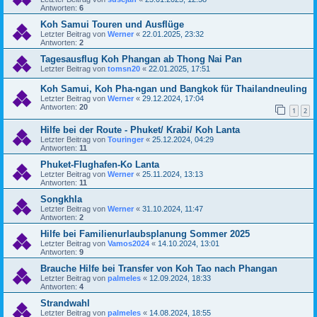
Antworten:
6
Koh Samui Touren und Ausflüge
Letzter Beitrag von
Werner
«
22.01.2025, 23:32
Antworten:
2
Tagesausflug Koh Phangan ab Thong Nai Pan
Letzter Beitrag von
tomsn20
«
22.01.2025, 17:51
Koh Samui, Koh Pha-ngan und Bangkok für Thailandneuling
Letzter Beitrag von
Werner
«
29.12.2024, 17:04
Antworten:
20
1
2
Hilfe bei der Route - Phuket/ Krabi/ Koh Lanta
Letzter Beitrag von
Touringer
«
25.12.2024, 04:29
Antworten:
11
Phuket-Flughafen-Ko Lanta
Letzter Beitrag von
Werner
«
25.11.2024, 13:13
Antworten:
11
Songkhla
Letzter Beitrag von
Werner
«
31.10.2024, 11:47
Antworten:
2
Hilfe bei Familienurlaubsplanung Sommer 2025
Letzter Beitrag von
Vamos2024
«
14.10.2024, 13:01
Antworten:
9
Brauche Hilfe bei Transfer von Koh Tao nach Phangan
Letzter Beitrag von
palmeles
«
12.09.2024, 18:33
Antworten:
4
Strandwahl
Letzter Beitrag von
palmeles
«
14.08.2024, 18:55