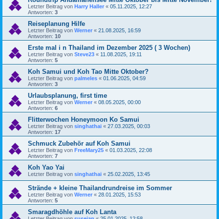
Letzter Beitrag von
Harry Haller
«
05.11.2025, 12:27
Antworten:
3
Reiseplanung Hilfe
Letzter Beitrag von
Werner
«
21.08.2025, 16:59
Antworten:
10
Erste mal i n Thailand im Dezember 2025 ( 3 Wochen)
Letzter Beitrag von
Steve23
«
11.08.2025, 19:11
Antworten:
5
Koh Samui und Koh Tao Mitte Oktober?
Letzter Beitrag von
palmeles
«
01.06.2025, 04:59
Antworten:
3
Urlaubsplanung, first time
Letzter Beitrag von
Werner
«
08.05.2025, 00:00
Antworten:
6
Flitterwochen Honeymoon Ko Samui
Letzter Beitrag von
singhathai
«
27.03.2025, 00:03
Antworten:
17
Schmuck Zubehör auf Koh Samui
Letzter Beitrag von
FreeMary25
«
01.03.2025, 22:08
Antworten:
7
Koh Yao Yai
Letzter Beitrag von
singhathai
«
25.02.2025, 13:45
Strände + kleine Thailandrundreise im Sommer
Letzter Beitrag von
Werner
«
28.01.2025, 15:53
Antworten:
5
Smaragdhöhle auf Koh Lanta
Letzter Beitrag von
susejan
«
25.01.2025, 12:58