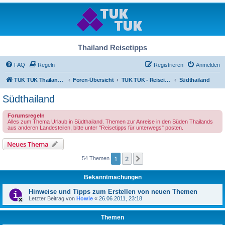
Thailand Reisetipps
FAQ
Regeln
Registrieren
Anmelden
TUK TUK Thailand Reisetipps
Foren-Übersicht
TUK TUK - Reiseinfos - Thailand Regional
Südthailand
Südthailand
Forumsregeln
Alles zum Thema Urlaub in Südthailand. Themen zur Anreise in den Süden Thailands
aus anderen Landesteilen, bitte unter "Reisetipps für unterwegs" posten.
Neues Thema
1
2
Nächste
54 Themen
Bekanntmachungen
Hinweise und Tipps zum Erstellen von neuen Themen
Letzter Beitrag von
Howie
«
26.06.2011, 23:18
Themen