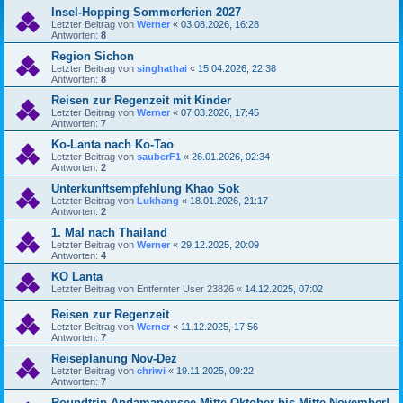
Insel-Hopping Sommerferien 2027
Letzter Beitrag von
Werner
«
03.08.2026, 16:28
Antworten:
8
Region Sichon
Letzter Beitrag von
singhathai
«
15.04.2026, 22:38
Antworten:
8
Reisen zur Regenzeit mit Kinder
Letzter Beitrag von
Werner
«
07.03.2026, 17:45
Antworten:
7
Ko-Lanta nach Ko-Tao
Letzter Beitrag von
sauberF1
«
26.01.2026, 02:34
Antworten:
2
Unterkunftsempfehlung Khao Sok
Letzter Beitrag von
Lukhang
«
18.01.2026, 21:17
Antworten:
2
1. Mal nach Thailand
Letzter Beitrag von
Werner
«
29.12.2025, 20:09
Antworten:
4
KO Lanta
Letzter Beitrag von
Entfernter User 23826
«
14.12.2025, 07:02
Reisen zur Regenzeit
Letzter Beitrag von
Werner
«
11.12.2025, 17:56
Antworten:
7
Reiseplanung Nov-Dez
Letzter Beitrag von
chriwi
«
19.11.2025, 09:22
Antworten:
7
Roundtrip Andamanensee Mitte Oktober bis Mitte November!