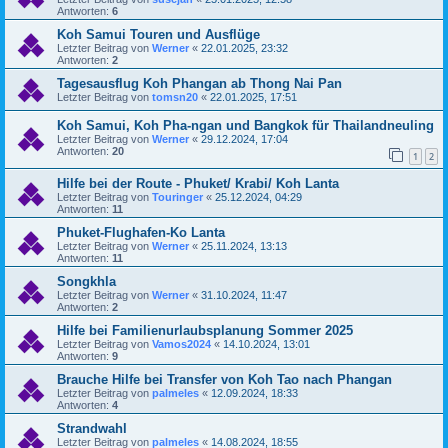
Antworten:
6
Koh Samui Touren und Ausflüge
Letzter Beitrag von
Werner
«
22.01.2025, 23:32
Antworten:
2
Tagesausflug Koh Phangan ab Thong Nai Pan
Letzter Beitrag von
tomsn20
«
22.01.2025, 17:51
Koh Samui, Koh Pha-ngan und Bangkok für Thailandneuling
Letzter Beitrag von
Werner
«
29.12.2024, 17:04
Antworten:
20
1
2
Hilfe bei der Route - Phuket/ Krabi/ Koh Lanta
Letzter Beitrag von
Touringer
«
25.12.2024, 04:29
Antworten:
11
Phuket-Flughafen-Ko Lanta
Letzter Beitrag von
Werner
«
25.11.2024, 13:13
Antworten:
11
Songkhla
Letzter Beitrag von
Werner
«
31.10.2024, 11:47
Antworten:
2
Hilfe bei Familienurlaubsplanung Sommer 2025
Letzter Beitrag von
Vamos2024
«
14.10.2024, 13:01
Antworten:
9
Brauche Hilfe bei Transfer von Koh Tao nach Phangan
Letzter Beitrag von
palmeles
«
12.09.2024, 18:33
Antworten:
4
Strandwahl
Letzter Beitrag von
palmeles
«
14.08.2024, 18:55