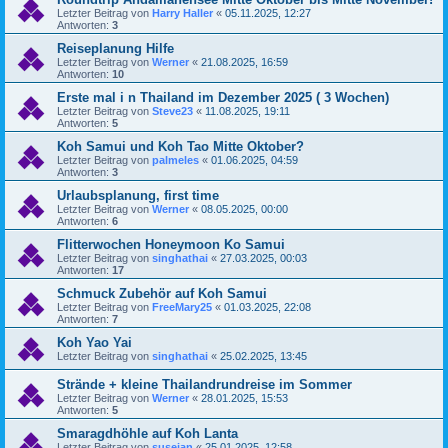
Letzter Beitrag von
Harry Haller
«
05.11.2025, 12:27
Antworten:
3
Reiseplanung Hilfe
Letzter Beitrag von
Werner
«
21.08.2025, 16:59
Antworten:
10
Erste mal i n Thailand im Dezember 2025 ( 3 Wochen)
Letzter Beitrag von
Steve23
«
11.08.2025, 19:11
Antworten:
5
Koh Samui und Koh Tao Mitte Oktober?
Letzter Beitrag von
palmeles
«
01.06.2025, 04:59
Antworten:
3
Urlaubsplanung, first time
Letzter Beitrag von
Werner
«
08.05.2025, 00:00
Antworten:
6
Flitterwochen Honeymoon Ko Samui
Letzter Beitrag von
singhathai
«
27.03.2025, 00:03
Antworten:
17
Schmuck Zubehör auf Koh Samui
Letzter Beitrag von
FreeMary25
«
01.03.2025, 22:08
Antworten:
7
Koh Yao Yai
Letzter Beitrag von
singhathai
«
25.02.2025, 13:45
Strände + kleine Thailandrundreise im Sommer
Letzter Beitrag von
Werner
«
28.01.2025, 15:53
Antworten:
5
Smaragdhöhle auf Koh Lanta
Letzter Beitrag von
susejan
«
25.01.2025, 12:58