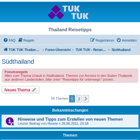
Thailand Reisetipps
FAQ
Regeln
Registrieren
Anmelden
TUK TUK Thailand Reisetipps
Foren-Übersicht
TUK TUK - Reiseinfos - Thailand Regional
Südthailand
Südthailand
Forumsregeln
Alles zum Thema Urlaub in Südthailand. Themen zur Anreise in den Süden Thailands
aus anderen Landesteilen, bitte unter "Reisetipps für unterwegs" posten.
Neues Thema
1
2
Nächste
54 Themen
Bekanntmachungen
Hinweise und Tipps zum Erstellen von neuen Themen
Letzter Beitrag von
Howie
«
26.06.2011, 23:18
Themen