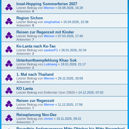
Insel-Hopping Sommerferien 2027
Letzter Beitrag von
Werner
«
03.08.2026, 16:28
Antworten:
8
Region Sichon
Letzter Beitrag von
singhathai
«
15.04.2026, 22:38
Antworten:
8
Reisen zur Regenzeit mit Kinder
Letzter Beitrag von
Werner
«
07.03.2026, 17:45
Antworten:
7
Ko-Lanta nach Ko-Tao
Letzter Beitrag von
sauberF1
«
26.01.2026, 02:34
Antworten:
2
Unterkunftsempfehlung Khao Sok
Letzter Beitrag von
Lukhang
«
18.01.2026, 21:17
Antworten:
2
1. Mal nach Thailand
Letzter Beitrag von
Werner
«
29.12.2025, 20:09
Antworten:
4
KO Lanta
Letzter Beitrag von
Entfernter User 23826
«
14.12.2025, 07:02
Reisen zur Regenzeit
Letzter Beitrag von
Werner
«
11.12.2025, 17:56
Antworten:
7
Reiseplanung Nov-Dez
Letzter Beitrag von
chriwi
«
19.11.2025, 09:22
Antworten:
7
Roundtrip Andamanensee Mitte Oktober bis Mitte November!