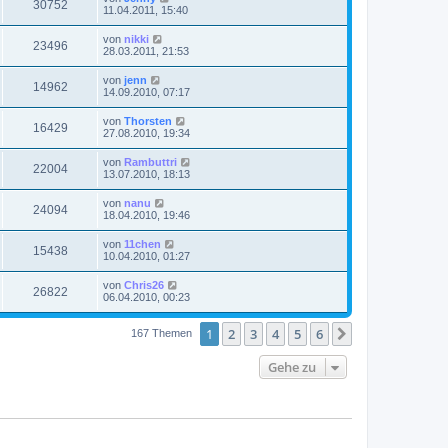
30752
11.04.2011, 15:40
von
nikki
23496
28.03.2011, 21:53
von
jenn
14962
14.09.2010, 07:17
von
Thorsten
16429
27.08.2010, 19:34
von
Rambuttri
22004
13.07.2010, 18:13
von
nanu
24094
18.04.2010, 19:46
von
11chen
15438
10.04.2010, 01:27
von
Chris26
26822
06.04.2010, 00:23
1
2
3
4
5
6
Nächste
167 Themen
Gehe zu