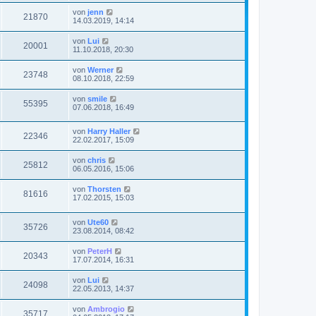
von
jenn
21870
14.03.2019, 14:14
von
Lui
20001
11.10.2018, 20:30
von
Werner
23748
08.10.2018, 22:59
von
smile
55395
07.06.2018, 16:49
von
Harry Haller
22346
22.02.2017, 15:09
von
chris
25812
06.05.2016, 15:06
von
Thorsten
81616
17.02.2015, 15:03
von
Ute60
35726
23.08.2014, 08:42
von
PeterH
20343
17.07.2014, 16:31
von
Lui
24098
22.05.2013, 14:37
von
Ambrogio
35717