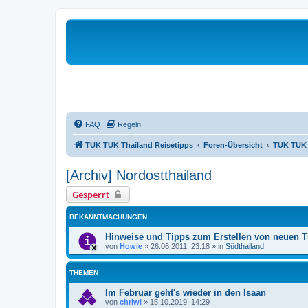
FAQ
Regeln
TUK TUK Thailand Reisetipps
Foren-Übersicht
TUK TUK 
[Archiv] Nordostthailand
Gesperrt
BEKANNTMACHUNGEN
Hinweise und Tipps zum Erstellen von neuen 
von
Howie
»
26.06.2011, 23:18
» in
Südthailand
THEMEN
Im Februar geht's wieder in den Isaan
von
chriwi
»
15.10.2019, 14:29