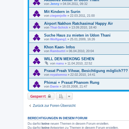
von
Jenny
»
04.04.2011, 09:32
Mit Kindern in Surin
von
ziegenjolle
»
22.03.2011, 21:00
Airport Nakhon Ratchasima/ Happy Air
von
Thai-Schick
»
13.09.2010, 18:40
Suche Haus zu mieten in Udon Thani
von
Wolfgang1
»
25.01.2009, 16:26
Khon Kaen- Infos
von
Rambuttri
»
06.04.2010, 20:04
WILL DEN MEKONG SEHEN
von
nanu
»
11.04.2010, 22:52
Prasat Preah Vihear, Besichtigung möglich???
von
royalsenna
»
22.02.2010, 14:41
Phimai + Prasat Phanom Rung
von
Danie
»
18.03.2008, 21:47
Gesperrt
Zurück zur Foren-Übersicht
BERECHTIGUNGEN IN DIESEM FORUM
Du darfst
keine
neuen Themen in diesem Forum erstellen.
Du darfst
keine
Antworten zu Themen in diesem Forum erstellen.