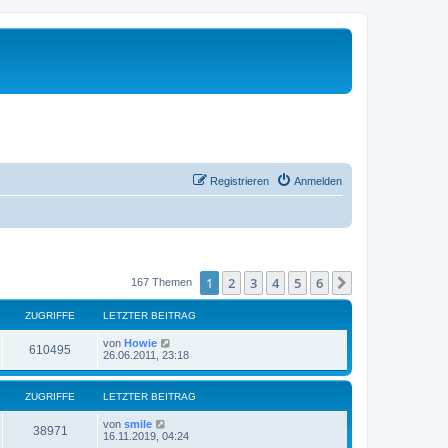
Registrieren
Anmelden
1
2
3
4
5
6
Nächste
167 Themen
ZUGRIFFE
LETZTER BEITRAG
von
Howie
610495
26.06.2011, 23:18
ZUGRIFFE
LETZTER BEITRAG
von
smile
38971
16.11.2019, 04:24