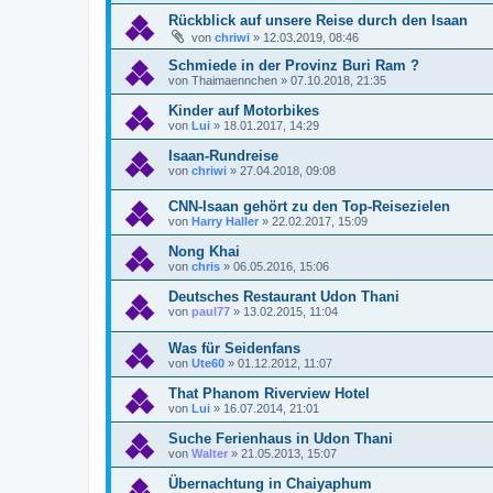
Rückblick auf unsere Reise durch den Isaan
von
chriwi
»
12.03.2019, 08:46
Schmiede in der Provinz Buri Ram ?
von
Thaimaennchen
»
07.10.2018, 21:35
Kinder auf Motorbikes
von
Lui
»
18.01.2017, 14:29
Isaan-Rundreise
von
chriwi
»
27.04.2018, 09:08
CNN-Isaan gehört zu den Top-Reisezielen
von
Harry Haller
»
22.02.2017, 15:09
Nong Khai
von
chris
»
06.05.2016, 15:06
Deutsches Restaurant Udon Thani
von
paul77
»
13.02.2015, 11:04
Was für Seidenfans
von
Ute60
»
01.12.2012, 11:07
That Phanom Riverview Hotel
von
Lui
»
16.07.2014, 21:01
Suche Ferienhaus in Udon Thani
von
Walter
»
21.05.2013, 15:07
Übernachtung in Chaiyaphum