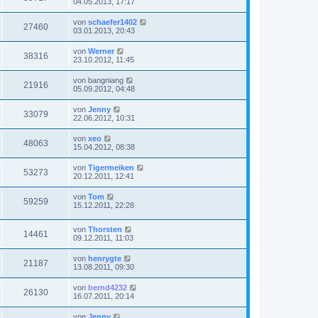
04.05.2013, 17:17
von
schaefer1402
27460
03.01.2013, 20:43
von
Werner
38316
23.10.2012, 11:45
von
bangniang
21916
05.09.2012, 04:48
von
Jenny
33079
22.06.2012, 10:31
von
xeo
48063
15.04.2012, 08:38
von
Tigermeiken
53273
20.12.2011, 12:41
von
Tom
59259
15.12.2011, 22:28
von
Thorsten
14461
09.12.2011, 11:03
von
henrygte
21187
13.08.2011, 09:30
von
bernd4232
26130
16.07.2011, 20:14
von
Jenny