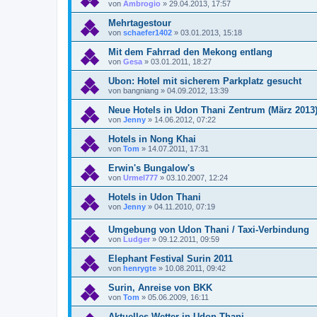
von
Ambrogio
»
29.04.2013, 17:57
Mehrtagestour
von
schaefer1402
»
03.01.2013, 15:18
Mit dem Fahrrad den Mekong entlang
von
Gesa
»
03.01.2011, 18:27
Ubon: Hotel mit sicherem Parkplatz gesucht
von
bangniang
»
04.09.2012, 13:39
Neue Hotels in Udon Thani Zentrum (März 2013
von
Jenny
»
14.06.2012, 07:22
Hotels in Nong Khai
von
Tom
»
14.07.2011, 17:31
Erwin's Bungalow's
von
Urmel777
»
03.10.2007, 12:24
Hotels in Udon Thani
von
Jenny
»
04.11.2010, 07:19
Umgebung von Udon Thani / Taxi-Verbindung
von
Ludger
»
09.12.2011, 09:59
Elephant Festival Surin 2011
von
henrygte
»
10.08.2011, 09:42
Surin, Anreise von BKK
von
Tom
»
05.06.2009, 16:11
Aktuelles Wetter in Udon Thani