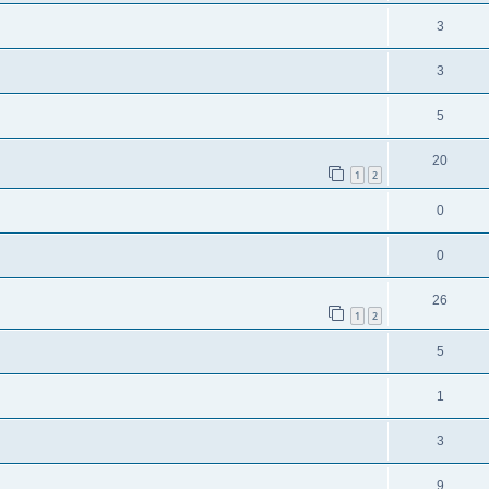
3
3
5
20
1
2
0
0
26
1
2
5
1
3
9