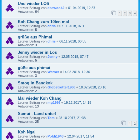
Und wieder LOS
Letzter Beitrag von
daewoo42
«
01.04.2019, 12:37
Antworten:
64
1
2
3
4
Koh Chang zum 10ten mal
Letzter Beitrag von
chris
«
07.11.2018, 07:11
Antworten:
5
grüße aus Phimai
Letzter Beitrag von
chris
«
06.11.2018, 06:55
Antworten:
3
Jenny wieder in Los
Letzter Beitrag von
Jenny
«
12.05.2018, 07:47
Antworten:
5
güße aus phimai
Letzter Beitrag von
Werner
«
14.03.2018, 12:36
Antworten:
3
Smog in Bangkok
Letzter Beitrag von
Globetrotter1966
«
18.02.2018, 23:10
Antworten:
2
Mal wieder Koh Chang
Letzter Beitrag von
mg1986
«
19.12.2017, 14:19
Antworten:
13
Samui - Land unter!
Letzter Beitrag von
Tom
«
28.10.2017, 21:38
Antworten:
25
1
2
Koh Ngai
Letzter Beitrag von
Poldi1948
«
12.04.2017, 11:54
Antworten:
6