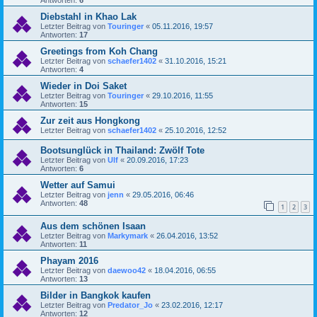
Diebstahl in Khao Lak
Letzter Beitrag von
Touringer
«
05.11.2016, 19:57
Antworten:
17
Greetings from Koh Chang
Letzter Beitrag von
schaefer1402
«
31.10.2016, 15:21
Antworten:
4
Wieder in Doi Saket
Letzter Beitrag von
Touringer
«
29.10.2016, 11:55
Antworten:
15
Zur zeit aus Hongkong
Letzter Beitrag von
schaefer1402
«
25.10.2016, 12:52
Bootsunglück in Thailand: Zwölf Tote
Letzter Beitrag von
Ulf
«
20.09.2016, 17:23
Antworten:
6
Wetter auf Samui
Letzter Beitrag von
jenn
«
29.05.2016, 06:46
Antworten:
48
1
2
3
Aus dem schönen Isaan
Letzter Beitrag von
Markymark
«
26.04.2016, 13:52
Antworten:
11
Phayam 2016
Letzter Beitrag von
daewoo42
«
18.04.2016, 06:55
Antworten:
13
Bilder in Bangkok kaufen
Letzter Beitrag von
Predator_Jo
«
23.02.2016, 12:17
Antworten:
12