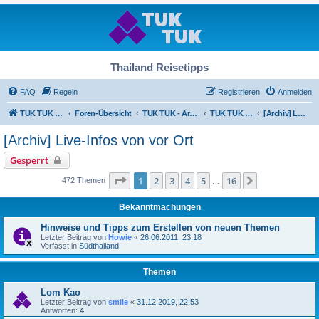
Thailand Reisetipps
FAQ
Regeln
Registrieren
Anmelden
TUK TUK Thailand Reisetipps
Foren-Übersicht
TUK TUK - Archiv
TUK TUK - Archiv
[Archiv] Live-Infos von vor Ort
[Archiv] Live-Infos von vor Ort
Gesperrt
Seite
1
von
16
1
2
3
4
5
16
Nächste
472 Themen
…
Bekanntmachungen
Hinweise und Tipps zum Erstellen von neuen Themen
Letzter Beitrag von
Howie
«
26.06.2011, 23:18
Verfasst in
Südthailand
Themen
Lom Kao
Letzter Beitrag von
smile
«
31.12.2019, 22:53
Antworten:
4