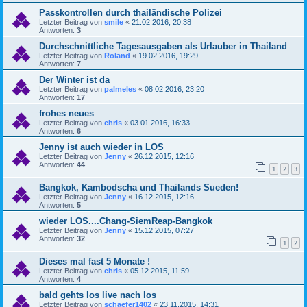
Passkontrollen durch thailändische Polizei
Letzter Beitrag von
smile
«
21.02.2016, 20:38
Antworten:
3
Durchschnittliche Tagesausgaben als Urlauber in Thailand
Letzter Beitrag von
Roland
«
19.02.2016, 19:29
Antworten:
7
Der Winter ist da
Letzter Beitrag von
palmeles
«
08.02.2016, 23:20
Antworten:
17
frohes neues
Letzter Beitrag von
chris
«
03.01.2016, 16:33
Antworten:
6
Jenny ist auch wieder in LOS
Letzter Beitrag von
Jenny
«
26.12.2015, 12:16
Antworten:
44
1
2
3
Bangkok, Kambodscha und Thailands Sueden!
Letzter Beitrag von
Jenny
«
16.12.2015, 12:16
Antworten:
5
wieder LOS....Chang-SiemReap-Bangkok
Letzter Beitrag von
Jenny
«
15.12.2015, 07:27
Antworten:
32
1
2
Dieses mal fast 5 Monate !
Letzter Beitrag von
chris
«
05.12.2015, 11:59
Antworten:
4
bald gehts los live nach los
Letzter Beitrag von
schaefer1402
«
23.11.2015, 14:31