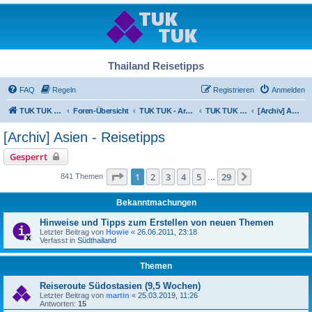
Thailand Reisetipps
FAQ
Regeln
Registrieren
Anmelden
TUK TUK Thailand Reisetipps
Foren-Übersicht
TUK TUK - Archiv
TUK TUK - Archiv
[Archiv] Asien - Reisetipps
[Archiv] Asien - Reisetipps
Gesperrt
Seite
1
von
29
1
2
3
4
5
29
Nächste
841 Themen
…
Bekanntmachungen
Hinweise und Tipps zum Erstellen von neuen Themen
Letzter Beitrag von
Howie
«
26.06.2011, 23:18
Verfasst in
Südthailand
Themen
Reiseroute Südostasien (9,5 Wochen)
Letzter Beitrag von
martin
«
25.03.2019, 11:26
Antworten:
15