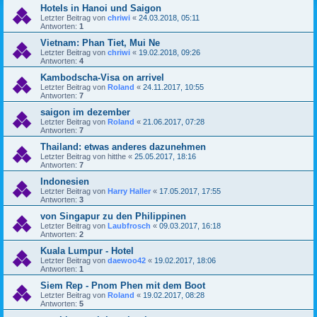
Hotels in Hanoi und Saigon
Letzter Beitrag von
chriwi
«
24.03.2018, 05:11
Antworten:
1
Vietnam: Phan Tiet, Mui Ne
Letzter Beitrag von
chriwi
«
19.02.2018, 09:26
Antworten:
4
Kambodscha-Visa on arrivel
Letzter Beitrag von
Roland
«
24.11.2017, 10:55
Antworten:
7
saigon im dezember
Letzter Beitrag von
Roland
«
21.06.2017, 07:28
Antworten:
7
Thailand: etwas anderes dazunehmen
Letzter Beitrag von
hitthe
«
25.05.2017, 18:16
Antworten:
7
Indonesien
Letzter Beitrag von
Harry Haller
«
17.05.2017, 17:55
Antworten:
3
von Singapur zu den Philippinen
Letzter Beitrag von
Laubfrosch
«
09.03.2017, 16:18
Antworten:
2
Kuala Lumpur - Hotel
Letzter Beitrag von
daewoo42
«
19.02.2017, 18:06
Antworten:
1
Siem Rep - Pnom Phen mit dem Boot
Letzter Beitrag von
Roland
«
19.02.2017, 08:28
Antworten:
5