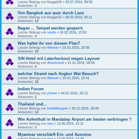
Letzter Beitrag von
Muggel26
«
03.07.2016, 09:56
Antworten:
3
Von Bangkok aus quer durch Laos
Letzter Beitrag von
Muggel26
«
09.03.2016, 00:11
Antworten:
12
Bagan ... Tempel werden gesperrt.
Letzter Beitrag von
smile
«
24.02.2016, 13:53
Antworten:
3
Was haltet ihr von diesem Plan?
Letzter Beitrag von
Werner
«
15.02.2016, 20:56
Antworten:
10
SIN Hotel mit Latecheckout wegen Layover
Letzter Beitrag von
dismixxed
«
21.01.2016, 08:59
Antworten:
4
welcher Strand nach Angkor Wat Besuch?
Letzter Beitrag von
Werner
«
16.01.2016, 15:41
Antworten:
10
Indien Forum
Letzter Beitrag von
chriwi
«
04.01.2016, 20:12
Antworten:
2
Thailand und...
Letzter Beitrag von
frankklupper
«
30.12.2015, 18:49
Antworten:
12
Wie Aufenthalt in Mandalay Airport am besten verbringen ?
Letzter Beitrag von
xeo
«
13.06.2015, 14:11
Antworten:
3
Myanmar verschärft Ein- und Ausreise
Letzter Beitrag von
xeo
«
12.06.2015, 14:39