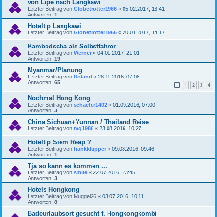
von Lipe nach Langkawi
Letzter Beitrag von
Globetrotter1966
«
05.02.2017, 13:41
Antworten:
1
Hoteltip Langkawi
Letzter Beitrag von
Globetrotter1966
«
20.01.2017, 14:17
Kambodscha als Selbstfahrer
Letzter Beitrag von
Werner
«
04.01.2017, 21:01
Antworten:
19
Myanmar/Planung
Letzter Beitrag von
Roland
«
28.11.2016, 07:08
Antworten:
65
1
2
3
4
Nochmal Hong Kong
Letzter Beitrag von
schaefer1402
«
01.09.2016, 07:00
Antworten:
3
China Sichuan+Yunnan / Thailand Reise
Letzter Beitrag von
mg1986
«
23.08.2016, 10:27
Hoteltip Siem Reap ?
Letzter Beitrag von
frankklupper
«
09.08.2016, 09:46
Antworten:
1
Tja so kann es kommen ...
Letzter Beitrag von
smile
«
22.07.2016, 23:45
Antworten:
3
Hotels Hongkong
Letzter Beitrag von
Muggel26
«
03.07.2016, 10:11
Antworten:
8
Badeurlaubsort gesucht f. Hongkongkombi