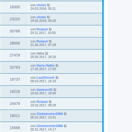
von
chriwi
18300
24.03.2018, 05:11
von
chriwi
23225
19.02.2018, 09:26
von
Roland
30788
24.11.2017, 10:55
von
Roland
28006
21.06.2017, 07:28
von
hitthe
27479
25.05.2017, 18:16
von
Harry Haller
20763
17.05.2017, 17:55
von
Laubfrosch
19737
09.03.2017, 16:18
von
daewoo42
18226
19.02.2017, 18:06
von
Roland
24479
19.02.2017, 08:28
von
Globetrotter1966
18021
05.02.2017, 13:41
von
Globetrotter1966
15668
20.01.2017, 14:17