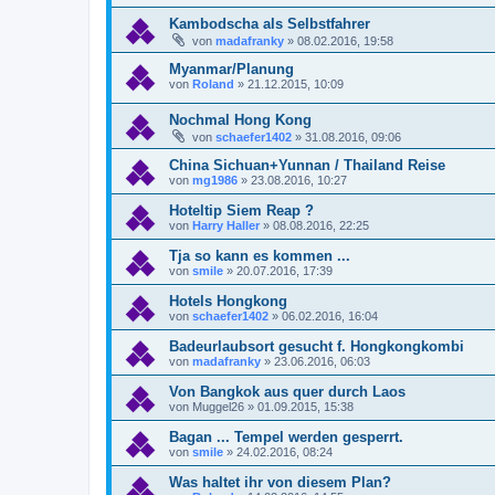
Kambodscha als Selbstfahrer
von
madafranky
»
08.02.2016, 19:58
Myanmar/Planung
von
Roland
»
21.12.2015, 10:09
Nochmal Hong Kong
von
schaefer1402
»
31.08.2016, 09:06
China Sichuan+Yunnan / Thailand Reise
von
mg1986
»
23.08.2016, 10:27
Hoteltip Siem Reap ?
von
Harry Haller
»
08.08.2016, 22:25
Tja so kann es kommen ...
von
smile
»
20.07.2016, 17:39
Hotels Hongkong
von
schaefer1402
»
06.02.2016, 16:04
Badeurlaubsort gesucht f. Hongkongkombi
von
madafranky
»
23.06.2016, 06:03
Von Bangkok aus quer durch Laos
von
Muggel26
»
01.09.2015, 15:38
Bagan ... Tempel werden gesperrt.
von
smile
»
24.02.2016, 08:24
Was haltet ihr von diesem Plan?