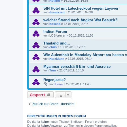
von
Roland
»
14.02.2016, 14:55
SIN Hotel mit Latecheckout wegen Layover
von
dismixxed
»
20.01.2016, 09:38
welcher Strand nach Angkor Wat Besuch?
von
hosche
»
13.01.2016, 20:14
Indien Forum
von
LOSforever
»
30.12.2015, 11:56
Thailand und...
von
chris
»
19.12.2015, 12:27
Wie Aufenthalt in Mandalay Airport am besten 
von
HarzMann
»
12.06.2015, 06:14
Myanmar verschärft Ein- und Ausreise
von
Tom
»
21.07.2011, 16:10
Regenjacke?
von
Lena
»
29.12.2014, 11:45
Gesperrt
Zurück zur Foren-Übersicht
BERECHTIGUNGEN IN DIESEM FORUM
Du darfst
keine
neuen Themen in diesem Forum erstellen.
Du darfst
keine
Antworten zu Themen in diesem Forum erstellen.