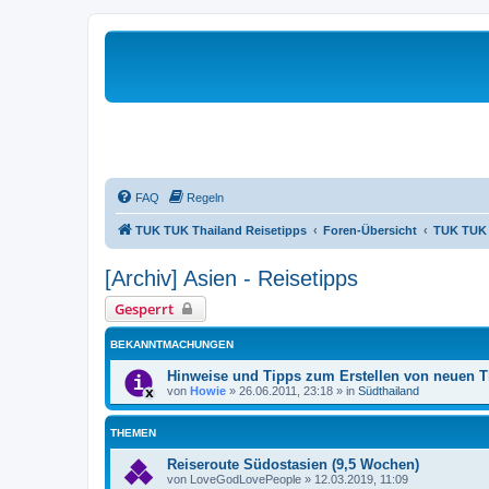
FAQ
Regeln
TUK TUK Thailand Reisetipps
Foren-Übersicht
TUK TUK 
[Archiv] Asien - Reisetipps
Gesperrt
BEKANNTMACHUNGEN
Hinweise und Tipps zum Erstellen von neuen 
von
Howie
»
26.06.2011, 23:18
» in
Südthailand
THEMEN
Reiseroute Südostasien (9,5 Wochen)
von
LoveGodLovePeople
»
12.03.2019, 11:09