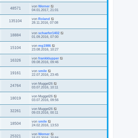
von
Werner
48571
04.01.2017, 21:01
von
Roland
135104
28.11.2016, 07:08
von
schaefer1402
18884
01.09.2016, 07:00
von
mg1986
15104
23.08.2016, 10:27
von
frankklupper
16326
09.08.2016, 09:46
von
smile
19161
22.07.2016, 23:45
von
Muggel26
24764
03.07.2016, 10:11
von
Muggel26
18019
03.07.2016, 09:56
von
Muggel26
32261
09.03.2016, 00:11
von
smile
18504
24.02.2016, 13:53
von
Werner
25321
15.02.2016, 20:56