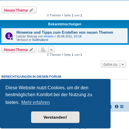
Neues Thema
0 Themen • Seite
1
von
1
Bekanntmachungen
Hinweise und Tipps zum Erstellen von neuen Themen
Letzter Beitrag von
Howie
«
26.06.2011, 23:18
Verfasst in
Südthailand
Neues Thema
0 Themen • Seite
1
von
1
Gehe zu
BERECHTIGUNGEN IN DIESEM FORUM
Du darfst
keine
neuen Themen in diesem Forum erstellen.
Du darfst
keine
Antworten zu Themen in diesem Forum erstellen.
Diese Website nutzt Cookies, um dir den
Du darfst deine Beiträge in diesem Forum
nicht
ändern.
bestmöglichen Komfort bei der Nutzung zu
Du darfst deine Beiträge in diesem Forum
nicht
löschen.
Du darfst
keine
Dateianhänge in diesem Forum erstellen.
bieten.
Mehr erfahren
TUK TUK Thailand Reisetipps
Foren-Übersicht
Verstanden!
Powered by
phpBB
® Forum Software © phpBB Limited
Deutsche Übersetzung durch
phpBB.de
Datenschutz
|
Nutzungsbedingungen