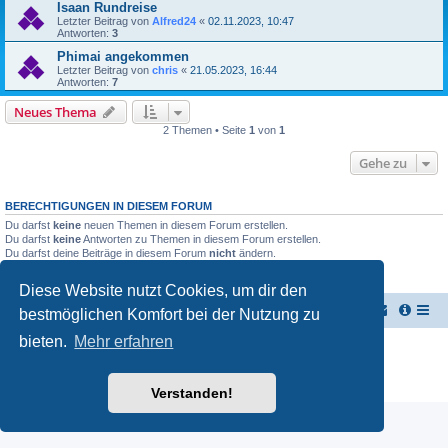
Isaan Rundreise
Letzter Beitrag von
Alfred24
«
02.11.2023, 10:47
Antworten:
3
Phimai angekommen
Letzter Beitrag von
chris
«
21.05.2023, 16:44
Antworten:
7
Neues Thema
2 Themen • Seite
1
von
1
Gehe zu
BERECHTIGUNGEN IN DIESEM FORUM
Du darfst
keine
neuen Themen in diesem Forum erstellen.
Du darfst
keine
Antworten zu Themen in diesem Forum erstellen.
Du darfst deine Beiträge in diesem Forum
nicht
ändern.
Du darfst deine Beiträge in diesem Forum
nicht
löschen.
Du darfst
keine
Dateianhänge in diesem Forum erstellen.
Diese Website nutzt Cookies, um dir den
TUK TUK Thailand Reisetipps
Foren-Übersicht
bestmöglichen Komfort bei der Nutzung zu
bieten.
Mehr erfahren
Powered by
phpBB
® Forum Software © phpBB Limited
Deutsche Übersetzung durch
phpBB.de
Datenschutz
|
Nutzungsbedingungen
Verstanden!