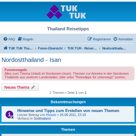
Thailand Reisetipps
FAQ
Regeln
Registrieren
Anmelden
TUK TUK Thailand Reisetipps
Foren-Übersicht
TUK TUK - Reiseinfos - Thailand Regional
Nordostthailand - Isan
Nordostthailand - Isan
Forumsregeln
Alles zum Thema Urlaub im Nordosten (Isan). Themen zur Anreise in den Nordosten
Thailands aus anderen Landesteilen, bitte unter "Reisetipps für unterwegs" posten.
Neues Thema
2 Themen • Seite
1
von
1
Bekanntmachungen
Hinweise und Tipps zum Erstellen von neuen Themen
Letzter Beitrag von
Howie
«
26.06.2011, 23:18
Verfasst in
Südthailand
Themen