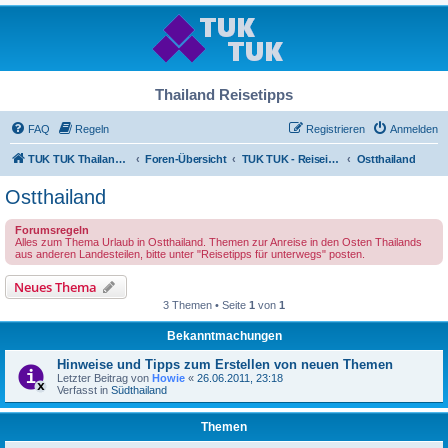
Thailand Reisetipps
FAQ
Regeln
Registrieren
Anmelden
TUK TUK Thailand Reisetipps
Foren-Übersicht
TUK TUK - Reiseinfos - Thailand Regional
Ostthailand
Ostthailand
Forumsregeln
Alles zum Thema Urlaub in Ostthailand. Themen zur Anreise in den Osten Thailands
aus anderen Landesteilen, bitte unter "Reisetipps für unterwegs" posten.
Neues Thema
3 Themen • Seite
1
von
1
Bekanntmachungen
Hinweise und Tipps zum Erstellen von neuen Themen
Letzter Beitrag von
Howie
«
26.06.2011, 23:18
Verfasst in
Südthailand
Themen