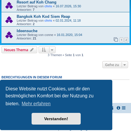
Resort auf Koh Chang
Letzter Beitrag von
chris
«
16.07.2026, 15:30
Antworten:
7
Bangkok Koh Kod Siem Reap
Letzter Beitrag von
chris
«
02.01.2024, 11:18
Antworten:
2
Ideensuche
Letzter Beitrag von
conne
«
16.01.2020, 15:04
Antworten:
21
1
2
Neues Thema
3 Themen • Seite
1
von
1
Gehe zu
BERECHTIGUNGEN IN DIESEM FORUM
Du darfst
keine
neuen Themen in diesem Forum erstellen.
Du darfst
keine
Antworten zu Themen in diesem Forum erstellen.
Diese Website nutzt Cookies, um dir den
Du darfst deine Beiträge in diesem Forum
nicht
ändern.
bestmöglichen Komfort bei der Nutzung zu
Du darfst deine Beiträge in diesem Forum
nicht
löschen.
Du darfst
keine
Dateianhänge in diesem Forum erstellen.
bieten.
Mehr erfahren
TUK TUK Thailand Reisetipps
Foren-Übersicht
Verstanden!
Powered by
phpBB
® Forum Software © phpBB Limited
Deutsche Übersetzung durch
phpBB.de
Datenschutz
|
Nutzungsbedingungen