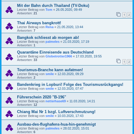
Mit der Bahn durch Thailand (TV-Doku)
Letzter Beitrag von
Tom
«
26.05.2020, 09:49
Antworten:
21
1
2
Thai Airways bangkrott!
Letzter Beitrag von
Rena
«
21.05.2020, 13:44
Antworten:
7
Bangkok schliesst ab morgen ab!
Letzter Beitrag von
palmeles
«
21.03.2020, 17:19
Antworten:
1
Quarantäne Einreisende aus Deutschland
Letzter Beitrag von
Globetrotter1966
«
17.03.2020, 19:55
Antworten:
33
1
2
Tourismus-Branche kann aufatmen!
Letzter Beitrag von
smile
«
12.03.2020, 09:29
Antworten:
2
Bandenkrieg in Lopburi! Folge des Tourismusrückgangs!
Letzter Beitrag von
smile
«
12.03.2020, 07:47
Führerschein 2020 "B-196"
Letzter Beitrag von
netterhase69
«
11.03.2020, 14:21
Antworten:
12
Chiang Mai Nr 1 bzgl. Luftverschmutzung!
Letzter Beitrag von
smile
«
10.03.2020, 17:43
Ausbau-des-flughafens-hua-hin-genehmigt
Letzter Beitrag von
palmeles
«
28.02.2020, 15:01
Antworten:
6