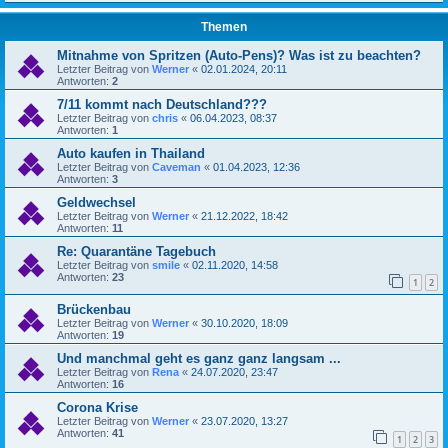
Themen
Mitnahme von Spritzen (Auto-Pens)? Was ist zu beachten?
Letzter Beitrag von
Werner
«
02.01.2024, 20:11
Antworten:
2
7/11 kommt nach Deutschland???
Letzter Beitrag von
chris
«
06.04.2023, 08:37
Antworten:
1
Auto kaufen in Thailand
Letzter Beitrag von
Caveman
«
01.04.2023, 12:36
Antworten:
3
Geldwechsel
Letzter Beitrag von
Werner
«
21.12.2022, 18:42
Antworten:
11
Re: Quarantäne Tagebuch
Letzter Beitrag von
smile
«
02.11.2020, 14:58
Antworten:
23
1
2
Brückenbau
Letzter Beitrag von
Werner
«
30.10.2020, 18:09
Antworten:
19
Und manchmal geht es ganz ganz langsam ...
Letzter Beitrag von
Rena
«
24.07.2020, 23:47
Antworten:
16
Corona Krise
Letzter Beitrag von
Werner
«
23.07.2020, 13:27
Antworten:
41
1
2
3