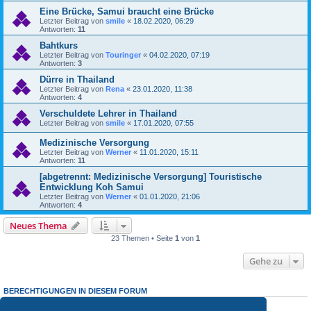
Eine Brücke, Samui braucht eine Brücke
Letzter Beitrag von
smile
«
18.02.2020, 06:29
Antworten:
11
Bahtkurs
Letzter Beitrag von
Touringer
«
04.02.2020, 07:19
Antworten:
3
Dürre in Thailand
Letzter Beitrag von
Rena
«
23.01.2020, 11:38
Antworten:
4
Verschuldete Lehrer in Thailand
Letzter Beitrag von
smile
«
17.01.2020, 07:55
Medizinische Versorgung
Letzter Beitrag von
Werner
«
11.01.2020, 15:11
Antworten:
11
[abgetrennt: Medizinische Versorgung] Touristische
Entwicklung Koh Samui
Letzter Beitrag von
Werner
«
01.01.2020, 21:06
Antworten:
4
Neues Thema
23 Themen • Seite
1
von
1
Gehe zu
BERECHTIGUNGEN IN DIESEM FORUM
Du darfst
keine
neuen Themen in diesem Forum erstellen.