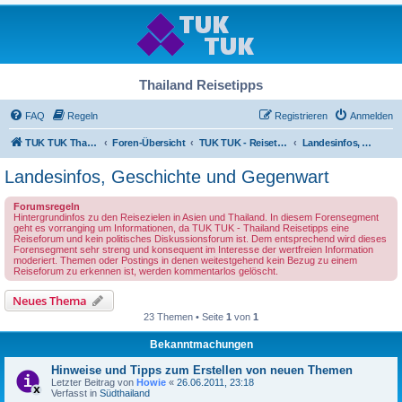
Thailand Reisetipps
FAQ
Regeln
Registrieren
Anmelden
TUK TUK Thailand Reisetipps
Foren-Übersicht
TUK TUK - Reisetipps und Landesinformationen
Landesinfos, Geschichte und Gegenwart
Landesinfos, Geschichte und Gegenwart
Forumsregeln
Hintergrundinfos zu den Reisezielen in Asien und Thailand. In diesem Forensegment
geht es vorranging um Informationen, da TUK TUK - Thailand Reisetipps eine
Reiseforum und kein politisches Diskussionsforum ist. Dem entsprechend wird dieses
Forensegment sehr streng und konsequent im Interesse der wertfreien Information
moderiert. Themen oder Postings in denen weitestgehend kein Bezug zu einem
Reiseforum zu erkennen ist, werden kommentarlos gelöscht.
Neues Thema
23 Themen • Seite
1
von
1
Bekanntmachungen
Hinweise und Tipps zum Erstellen von neuen Themen
Letzter Beitrag von
Howie
«
26.06.2011, 23:18
Verfasst in
Südthailand