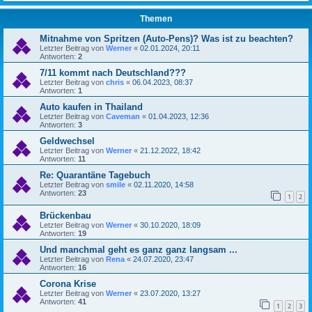
Themen
Mitnahme von Spritzen (Auto-Pens)? Was ist zu beachten?
Letzter Beitrag von
Werner
«
02.01.2024, 20:11
Antworten:
2
7/11 kommt nach Deutschland???
Letzter Beitrag von
chris
«
06.04.2023, 08:37
Antworten:
1
Auto kaufen in Thailand
Letzter Beitrag von
Caveman
«
01.04.2023, 12:36
Antworten:
3
Geldwechsel
Letzter Beitrag von
Werner
«
21.12.2022, 18:42
Antworten:
11
Re: Quarantäne Tagebuch
Letzter Beitrag von
smile
«
02.11.2020, 14:58
Antworten:
23
1
2
Brückenbau
Letzter Beitrag von
Werner
«
30.10.2020, 18:09
Antworten:
19
Und manchmal geht es ganz ganz langsam ...
Letzter Beitrag von
Rena
«
24.07.2020, 23:47
Antworten:
16
Corona Krise
Letzter Beitrag von
Werner
«
23.07.2020, 13:27
Antworten:
41
1
2
3