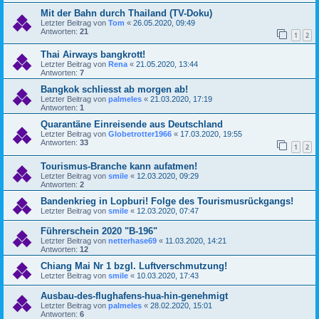
Mit der Bahn durch Thailand (TV-Doku)
Letzter Beitrag von
Tom
«
26.05.2020, 09:49
Antworten:
21
1
2
Thai Airways bangkrott!
Letzter Beitrag von
Rena
«
21.05.2020, 13:44
Antworten:
7
Bangkok schliesst ab morgen ab!
Letzter Beitrag von
palmeles
«
21.03.2020, 17:19
Antworten:
1
Quarantäne Einreisende aus Deutschland
Letzter Beitrag von
Globetrotter1966
«
17.03.2020, 19:55
Antworten:
33
1
2
Tourismus-Branche kann aufatmen!
Letzter Beitrag von
smile
«
12.03.2020, 09:29
Antworten:
2
Bandenkrieg in Lopburi! Folge des Tourismusrückgangs!
Letzter Beitrag von
smile
«
12.03.2020, 07:47
Führerschein 2020 "B-196"
Letzter Beitrag von
netterhase69
«
11.03.2020, 14:21
Antworten:
12
Chiang Mai Nr 1 bzgl. Luftverschmutzung!
Letzter Beitrag von
smile
«
10.03.2020, 17:43
Ausbau-des-flughafens-hua-hin-genehmigt
Letzter Beitrag von
palmeles
«
28.02.2020, 15:01
Antworten:
6