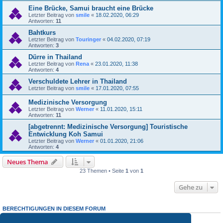
Eine Brücke, Samui braucht eine Brücke
Letzter Beitrag von
smile
«
18.02.2020, 06:29
Antworten:
11
Bahtkurs
Letzter Beitrag von
Touringer
«
04.02.2020, 07:19
Antworten:
3
Dürre in Thailand
Letzter Beitrag von
Rena
«
23.01.2020, 11:38
Antworten:
4
Verschuldete Lehrer in Thailand
Letzter Beitrag von
smile
«
17.01.2020, 07:55
Medizinische Versorgung
Letzter Beitrag von
Werner
«
11.01.2020, 15:11
Antworten:
11
[abgetrennt: Medizinische Versorgung] Touristische
Entwicklung Koh Samui
Letzter Beitrag von
Werner
«
01.01.2020, 21:06
Antworten:
4
Neues Thema
23 Themen • Seite
1
von
1
Gehe zu
BERECHTIGUNGEN IN DIESEM FORUM
Du darfst
keine
neuen Themen in diesem Forum erstellen.