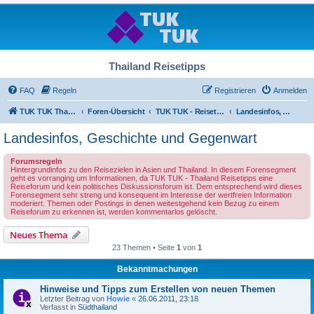
Thailand Reisetipps
FAQ
Regeln
Registrieren
Anmelden
TUK TUK Thailand Reisetipps
Foren-Übersicht
TUK TUK - Reisetipps und Landesinformationen
Landesinfos, Geschichte und Gegenwart
Landesinfos, Geschichte und Gegenwart
Forumsregeln
Hintergrundinfos zu den Reisezielen in Asien und Thailand. In diesem Forensegment
geht es vorranging um Informationen, da TUK TUK - Thailand Reisetipps eine
Reiseforum und kein politisches Diskussionsforum ist. Dem entsprechend wird dieses
Forensegment sehr streng und konsequent im Interesse der wertfreien Information
moderiert. Themen oder Postings in denen weitestgehend kein Bezug zu einem
Reiseforum zu erkennen ist, werden kommentarlos gelöscht.
Neues Thema
23 Themen • Seite
1
von
1
Bekanntmachungen
Hinweise und Tipps zum Erstellen von neuen Themen
Letzter Beitrag von
Howie
«
26.06.2011, 23:18
Verfasst in
Südthailand