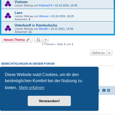
Vietnam
Letzter Beitrag von
Palinka74
«
16.10.2024, 16:06
Laos
Letzter Beitrag von
Werner
«
01.04.2024, 16:25
Antworten:
6
Unterkunft in Kambodscha
Letzter Beitrag von
Moe85
«
22.12.2021, 14:56
Antworten:
11
Neues Thema
3 Themen • Seite
1
von
1
Gehe zu
BERECHTIGUNGEN IN DIESEM FORUM
Du darfst
keine
neuen Themen in diesem Forum erstellen.
Du darfst
keine
Antworten zu Themen in diesem Forum erstellen.
Diese Website nutzt Cookies, um dir den
Du darfst deine Beiträge in diesem Forum
nicht
ändern.
Du darfst deine Beiträge in diesem Forum
nicht
löschen.
bestmöglichen Komfort bei der Nutzung zu
Du darfst
keine
Dateianhänge in diesem Forum erstellen.
bieten.
Mehr erfahren
TUK TUK Thailand Reisetipps
Foren-Übersicht
Powered by
phpBB
® Forum Software © phpBB Limited
Verstanden!
Deutsche Übersetzung durch
phpBB.de
Datenschutz
|
Nutzungsbedingungen