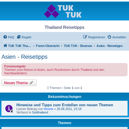
Thailand Reisetipps
FAQ
Regeln
Registrieren
Anmelden
TUK TUK Thailand Reisetipps
Foren-Übersicht
TUK TUK - Diverses
Asien - Reisetipps
Asien - Reisetipps
Forumsregeln
Themen zum Reisen in Asien, auch Rundreisen durch Thailand und den
Nachbarländern.
Neues Thema
3 Themen • Seite
1
von
1
Bekanntmachungen
Hinweise und Tipps zum Erstellen von neuen Themen
Letzter Beitrag von
Howie
«
26.06.2011, 23:18
Verfasst in
Südthailand
Themen