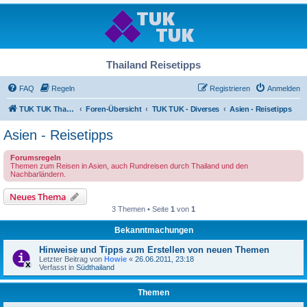
Thailand Reisetipps
FAQ
Regeln
Registrieren
Anmelden
TUK TUK Thailand Reisetipps
Foren-Übersicht
TUK TUK - Diverses
Asien - Reisetipps
Asien - Reisetipps
Forumsregeln
Themen zum Reisen in Asien, auch Rundreisen durch Thailand und den
Nachbarländern.
Neues Thema
3 Themen • Seite
1
von
1
Bekanntmachungen
Hinweise und Tipps zum Erstellen von neuen Themen
Letzter Beitrag von
Howie
«
26.06.2011, 23:18
Verfasst in
Südthailand
Themen