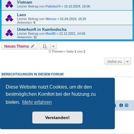
Vietnam
Letzter Beitrag von
Palinka74
«
16.10.2024, 16:06
Laos
Letzter Beitrag von
Werner
«
01.04.2024, 16:25
Antworten:
6
Unterkunft in Kambodscha
Letzter Beitrag von
Moe85
«
22.12.2021, 14:56
Antworten:
11
Neues Thema
3 Themen • Seite
1
von
1
Gehe zu
BERECHTIGUNGEN IN DIESEM FORUM
Du darfst
keine
neuen Themen in diesem Forum erstellen.
Du darfst
keine
Antworten zu Themen in diesem Forum erstellen.
Diese Website nutzt Cookies, um dir den
Du darfst deine Beiträge in diesem Forum
nicht
ändern.
Du darfst deine Beiträge in diesem Forum
nicht
löschen.
bestmöglichen Komfort bei der Nutzung zu
Du darfst
keine
Dateianhänge in diesem Forum erstellen.
bieten.
Mehr erfahren
TUK TUK Thailand Reisetipps
Foren-Übersicht
Powered by
phpBB
® Forum Software © phpBB Limited
Verstanden!
Deutsche Übersetzung durch
phpBB.de
Datenschutz
|
Nutzungsbedingungen