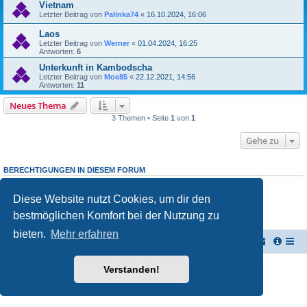
Vietnam
Letzter Beitrag von
Palinka74
«
16.10.2024, 16:06
Laos
Letzter Beitrag von
Werner
«
01.04.2024, 16:25
Antworten:
6
Unterkunft in Kambodscha
Letzter Beitrag von
Moe85
«
22.12.2021, 14:56
Antworten:
11
Neues Thema
3 Themen • Seite
1
von
1
Gehe zu
BERECHTIGUNGEN IN DIESEM FORUM
Du darfst
keine
neuen Themen in diesem Forum erstellen.
Du darfst
keine
Antworten zu Themen in diesem Forum erstellen.
Diese Website nutzt Cookies, um dir den
Du darfst deine Beiträge in diesem Forum
nicht
ändern.
Du darfst deine Beiträge in diesem Forum
nicht
löschen.
bestmöglichen Komfort bei der Nutzung zu
Du darfst
keine
Dateianhänge in diesem Forum erstellen.
bieten.
Mehr erfahren
TUK TUK Thailand Reisetipps
Foren-Übersicht
Powered by
phpBB
® Forum Software © phpBB Limited
Verstanden!
Deutsche Übersetzung durch
phpBB.de
Datenschutz
|
Nutzungsbedingungen