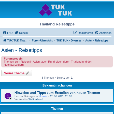
Thailand Reisetipps
FAQ
Regeln
Registrieren
Anmelden
TUK TUK Thailand Reisetipps
Foren-Übersicht
TUK TUK - Diverses
Asien - Reisetipps
Asien - Reisetipps
Forumsregeln
Themen zum Reisen in Asien, auch Rundreisen durch Thailand und den
Nachbarländern.
Neues Thema
3 Themen • Seite
1
von
1
Bekanntmachungen
Hinweise und Tipps zum Erstellen von neuen Themen
Letzter Beitrag von
Howie
«
26.06.2011, 23:18
Verfasst in
Südthailand
Themen