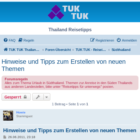
Thailand Reisetipps
FAQ
Regeln
Registrieren
Anmelden
TUK TUK Thailand Reisetipps
Foren-Übersicht
TUK TUK - Reiseinfos - Thailand Regional
Südthailand
Hinweise und Tipps zum Erstellen von neuen
Themen
Forumsregeln
Alles zum Thema Urlaub in Südthailand. Themen zur Anreise in den Süden Thailands
aus anderen Landesteilen, bitte unter "Reisetipps für unterwegs" posten.
Gesperrt
1 Beitrag • Seite
1
von
1
Howie
Stammgast
Hinweise und Tipps zum Erstellen von neuen Themen
B
26.06.2011, 23:18