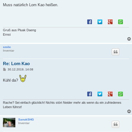
e
i
Muss natürlich Lom Kao heißen.
t
r
a
g
Gruß aus Pluak Daeng
Ernst
smile
Inventar
Re: Lom Kao
B
30.12.2019, 14:08
e
i
Kühl da?
t
r
a
g
Rache? Sei einfach glücklich! Nichts stört Neider mehr als wenn du ein zufriedenes
Leben führst!
SanukSHG
Inventar