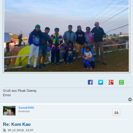
Gruß aus Pluak Daeng
Ernst
SanukSHG
Inventar
Re: Kom Kao
B
30.12.2019, 13:07