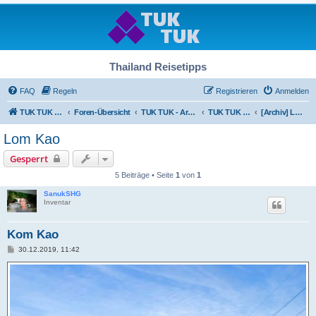
Thailand Reisetipps
FAQ
Regeln
Registrieren
Anmelden
TUK TUK Thailand Reisetipps
Foren-Übersicht
TUK TUK - Archiv
TUK TUK - Archiv
[Archiv] Live-Infos von vor Ort
Lom Kao
Gesperrt
5 Beiträge • Seite
1
von
1
SanukSHG
Inventar
Kom Kao
B
30.12.2019, 11:42
e
i
t
r
a
g