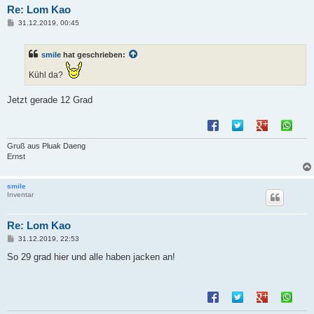
Re: Lom Kao
B
31.12.2019, 00:45
e
i
t
smile
hat geschrieben:
r
a
g
Kühl da?
Jetzt gerade 12 Grad
Gruß aus Pluak Daeng
Ernst
smile
Inventar
Re: Lom Kao
B
31.12.2019, 22:53
e
i
So 29 grad hier und alle haben jacken an!
t
r
a
g