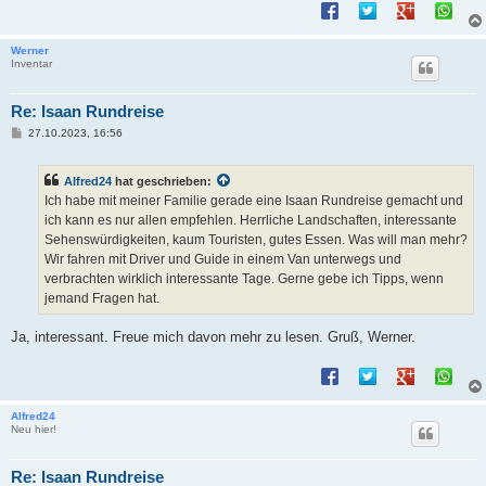
Werner
Inventar
Re: Isaan Rundreise
B
27.10.2023, 16:56
e
i
t
Alfred24
hat geschrieben:
r
a
Ich habe mit meiner Familie gerade eine Isaan Rundreise gemacht und
g
ich kann es nur allen empfehlen. Herrliche Landschaften, interessante
Sehenswürdigkeiten, kaum Touristen, gutes Essen. Was will man mehr?
Wir fahren mit Driver und Guide in einem Van unterwegs und
verbrachten wirklich interessante Tage. Gerne gebe ich Tipps, wenn
jemand Fragen hat.
Ja, interessant. Freue mich davon mehr zu lesen. Gruß, Werner.
Alfred24
Neu hier!
Re: Isaan Rundreise