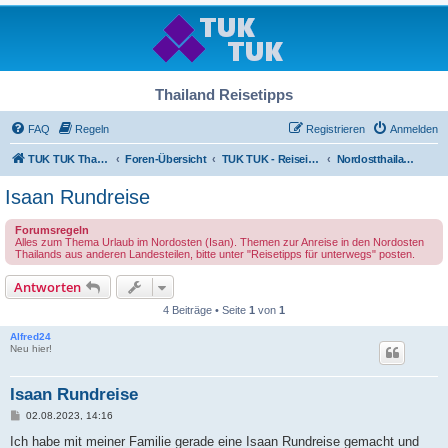
Thailand Reisetipps
FAQ
Regeln
Registrieren
Anmelden
TUK TUK Thailand Reisetipps
Foren-Übersicht
TUK TUK - Reiseinfos - Thailand Regional
Nordostthailand - Isan
Isaan Rundreise
Forumsregeln
Alles zum Thema Urlaub im Nordosten (Isan). Themen zur Anreise in den Nordosten
Thailands aus anderen Landesteilen, bitte unter "Reisetipps für unterwegs" posten.
Antworten
4 Beiträge • Seite
1
von
1
Alfred24
Neu hier!
Isaan Rundreise
B
02.08.2023, 14:16
e
i
Ich habe mit meiner Familie gerade eine Isaan Rundreise gemacht und