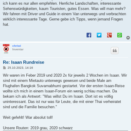
t
ich kann es nur allen empfehlen. Herrliche Landschaften, interessante
r
a
Sehenswürdigkeiten, kaum Touristen, gutes Essen. Was will man mehr?
g
Wir fahren mit Driver und Guide in einem Van unterwegs und verbrachten
wirklich interessante Tage. Gerne gebe ich Tipps, wenn jemand Fragen
hat.
chriwi
Inventar
Re: Isaan Rundreise
B
25.10.2023, 14:16
e
i
Wir waren im Feber 2019 und 2020 2x für jeweils 2 Wochen im Isaan. Wir
t
sind mit einem Mietauto unterwegs gewesen und beide Male am
r
a
Flughafen Bangkok Suvarnabhumi gestartet. Vor der ersten Isaan-Reise
g
wollte ich mich in einem Isaan-Forum ein wenig schlau machen. Da
bekam ich als Antwort: "Was willst Du im Isaan. Dort ist es völlig
uninteressant. Das ist nur was für Leute, die mit einer Thai verheiratet
sind und die Familie besuchen."
Weit gefehlt! War absolut toll!
Unsere Routen: 2019 grau, 2020 schwarz