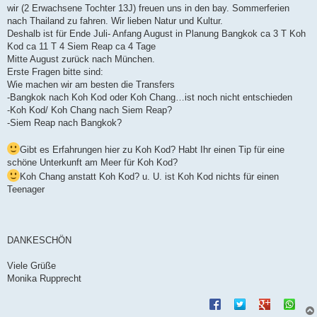
t
wir (2 Erwachsene Tochter 13J) freuen uns in den bay. Sommerferien
r
a
nach Thailand zu fahren. Wir lieben Natur und Kultur.
g
Deshalb ist für Ende Juli- Anfang August in Planung Bangkok ca 3 T Koh
Kod ca 11 T 4 Siem Reap ca 4 Tage
Mitte August zurück nach München.
Erste Fragen bitte sind:
Wie machen wir am besten die Transfers
-Bangkok nach Koh Kod oder Koh Chang…ist noch nicht entschieden
-Koh Kod/ Koh Chang nach Siem Reap?
-Siem Reap nach Bangkok?
Gibt es Erfahrungen hier zu Koh Kod? Habt Ihr einen Tip für eine
schöne Unterkunft am Meer für Koh Kod?
Koh Chang anstatt Koh Kod? u. U. ist Koh Kod nichts für einen
Teenager
DANKESCHÖN
Viele Grüße
Monika Rupprecht