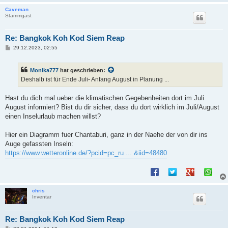
Caveman
Stammgast
Re: Bangkok Koh Kod Siem Reap
B
29.12.2023, 02:55
e
i
t
Monika777
hat geschrieben:
r
a
Deshalb ist für Ende Juli- Anfang August in Planung ...
g
Hast du dich mal ueber die klimatischen Gegebenheiten dort im Juli
August informiert? Bist du dir sicher, dass du dort wirklich im Juli/August
einen Inselurlaub machen willst?
Hier ein Diagramm fuer Chantaburi, ganz in der Naehe der von dir ins
Auge gefassten Inseln:
https://www.wetteronline.de/?pcid=pc_ru ... &iid=48480
chris
Inventar
Re: Bangkok Koh Kod Siem Reap