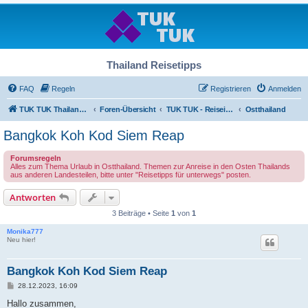
Thailand Reisetipps
FAQ
Regeln
Registrieren
Anmelden
TUK TUK Thailand Reisetipps
Foren-Übersicht
TUK TUK - Reiseinfos - Thailand Regional
Ostthailand
Bangkok Koh Kod Siem Reap
Forumsregeln
Alles zum Thema Urlaub in Ostthailand. Themen zur Anreise in den Osten Thailands
aus anderen Landesteilen, bitte unter "Reisetipps für unterwegs" posten.
Antworten
3 Beiträge • Seite
1
von
1
Monika777
Neu hier!
Bangkok Koh Kod Siem Reap
B
28.12.2023, 16:09
e
i
Hallo zusammen,