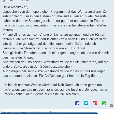
B
02.01.2024, 11:18
e
i
Hallo Monika777,
t
abgesehen von dem sportlichen Programm ist das Wetter zu dieser Zeit
r
a
sehr schlecht, um in den Osten von Thailand zu reisen. Viele Ressorts
g
haben in der Low Season gar nicht erst geöffnet und auch die Fähren
nach Koh Kood sind ausgedünnt (wenn sie gar bei stürmischen Wetter
fahren).
Prinzipiell ist es auf Koh Chang einfacher zu gelangen und die Fähren
fahren auch. Man kommt dort leichter von A nach B und auch preislich
istś dort eher günstiger auf den kleineren Inseln. Dafür finde ich
persönlich die Strände nicht so schön wie auf Koh Kood.
Bezüglich der Transfers kann ich nicht genau sagen, ob und wie das mit
den Transfers klappt.
Aber wegen der unsicheren Wetterlage würde ich dir lieber raten, auf die
andere Seite, also in den Süden auszuweichen.
Auch wegen der sehr kurzen Abstände würde ich es mir gut überlegen,
das so durch zu ziehen. Für An/Abreise geht immer ein Tag flöten...
Ich bin ab nächste Woche wieder auf Koh Kood, ich kann gerne mal
nachfragen, wie das mit den Transfers auf die Insel ist. Bei spezifischen
Fragen kannst Du mir gerne auch eine PN schicken.
Antworten