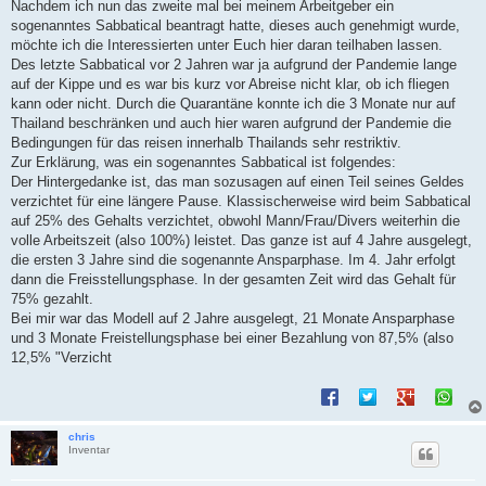
i
Nachdem ich nun das zweite mal bei meinem Arbeitgeber ein
t
sogenanntes Sabbatical beantragt hatte, dieses auch genehmigt wurde,
r
a
möchte ich die Interessierten unter Euch hier daran teilhaben lassen.
g
Des letzte Sabbatical vor 2 Jahren war ja aufgrund der Pandemie lange
auf der Kippe und es war bis kurz vor Abreise nicht klar, ob ich fliegen
kann oder nicht. Durch die Quarantäne konnte ich die 3 Monate nur auf
Thailand beschränken und auch hier waren aufgrund der Pandemie die
Bedingungen für das reisen innerhalb Thailands sehr restriktiv.
Zur Erklärung, was ein sogenanntes Sabbatical ist folgendes:
Der Hintergedanke ist, das man sozusagen auf einen Teil seines Geldes
verzichtet für eine längere Pause. Klassischerweise wird beim Sabbatical
auf 25% des Gehalts verzichtet, obwohl Mann/Frau/Divers weiterhin die
volle Arbeitszeit (also 100%) leistet. Das ganze ist auf 4 Jahre ausgelegt,
die ersten 3 Jahre sind die sogenannte Ansparphase. Im 4. Jahr erfolgt
dann die Freisstellungsphase. In der gesamten Zeit wird das Gehalt für
75% gezahlt.
Bei mir war das Modell auf 2 Jahre ausgelegt, 21 Monate Ansparphase
und 3 Monate Freistellungsphase bei einer Bezahlung von 87,5% (also
12,5% "Verzicht
chris
Inventar