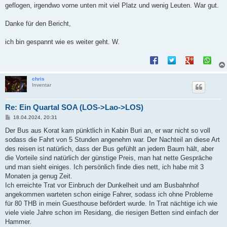
geflogen, irgendwo vorne unten mit viel Platz und wenig Leuten. War gut.
Danke für den Bericht,
ich bin gespannt wie es weiter geht. W.
chris
Inventar
Re: Ein Quartal SOA (LOS->Lao->LOS)
B
18.04.2024, 20:31
e
i
Der Bus aus Korat kam pünktlich in Kabin Buri an, er war nicht so voll
t
sodass die Fahrt von 5 Stunden angenehm war. Der Nachteil an diese Art
r
a
des reisen ist natürlich, dass der Bus gefühlt an jedem Baum hält, aber
g
die Vorteile sind natürlich der günstige Preis, man hat nette Gespräche
und man sieht einiges. Ich persönlich finde dies nett, ich habe mit 3
Monaten ja genug Zeit.
Ich erreichte Trat vor Einbruch der Dunkelheit und am Busbahnhof
angekommen warteten schon einige Fahrer, sodass ich ohne Probleme
für 80 THB in mein Guesthouse befördert wurde. In Trat nächtige ich wie
viele viele Jahre schon im Residang, die riesigen Betten sind einfach der
Hammer.