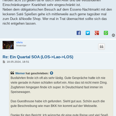
Herbert acht zu geben da er durch sein Alter und die verbundenen
Einschränkungen+ Krankheit sehr eingeschränkt ist.
Neben dem obligatorischen Besuch auf dem Essens-Nachtmarkt mit den
leckeren Saté Spießen gehe ich mittlerweile auch gerne tagsüber mal
zum Duck &Noodle Shop. Wer mal in Trat übernachtet sollte sich das
nicht entgehen lassen.
chris
Inventar
Re: Ein Quartal SOA (LOS->Lao->LOS)
B
18.05.2024, 18:51
e
i
t
Werner
hat geschrieben:
r
a
Busfahrten finde ich oft als sehr lästig. Gute Gespräche hatte ich nie
g
viele gerade in Asien schlafen sofort ein. Also das ist nicht mein Ding.
Zugfahren hingegen finde ich super. In Deutschland fast immer im
Speisewagen.
Das Guesthouse habe ich gefunden. Sieht gut aus. Schön auch die
gute Beschreibung wie man BKK hin kommt auf der Webseite.
Danke für den Bericht. Ich wünsche dir eine gute Reise und viel Spaß