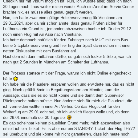
Checkin nur mit Visum möglich ist. Nun, ich wusste aber, dass ich nach
30 Tagen nach Laos weiter reisen werde. Auch ein Anruf im Servie Center
brachte nix, es müsse alles genau geprüft werden.
Nun, ich hatte zwar eine gültige Hotelreservierung für Vientiane am
29.01.2024, aber da mir schon ahnte, dass genau Prüfen sicher für
Lufthansa ein Grund ist, jemanden abzuweisen buchte ich für den 29.12
noch einen Flug mit Air Asia nach Vientiane.
Ich hatte demnach natürlich für den Zubringer nach MUC mit dem Bus
keine Sitzplatzreservierung und hier fing der Spaß dann schon mit einer
netten Diskussion mit dem Busfahrer an!
Nachdem ich dann mitfahren dürfte, es gab noch locker 5 Sitze, war ich
nach gut 2 Stunden in München am Schalter der Lufthansa.
Der Prozess startete mit der Frage, warum ich nicht Online eingecheckt
hätte
Ich habe mir die Plauderei ersparen wollen und erwiderte nur, das es nicht
ging. Nach gefühlt 5min in Begattungsstarre am Monitor, kam die
Aussage, dass sie es so nicht könne und sie damit dem Supervisor
Rücksprache halten müsse. Nun änderte sich für mich die Plauderei, die
ich vermeiden wollte in einer Art Verhör. Ob das Flugticket für den
Weiterflug am 29.01 echt sei, ob ich wirklich fliegen wolle und, ob denn
der 29.01 innerhalb der 30 Tage sei
Es gab scheinbar keinen plausiblen Grund mehr, mich abzuweisen also
erhielt ich ein Ticket. Es is aber nur ein STANDBY Ticket, der Flug LH772
sei überbucht und sie könne mir nicht garantieren, dass ich heute noch