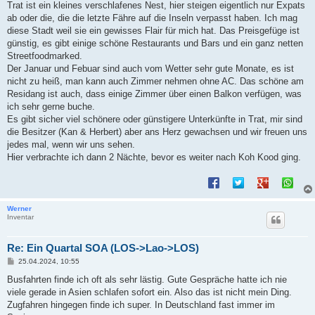
Trat ist ein kleines verschlafenes Nest, hier steigen eigentlich nur Expats
ab oder die, die die letzte Fähre auf die Inseln verpasst haben. Ich mag
diese Stadt weil sie ein gewisses Flair für mich hat. Das Preisgefüge ist
günstig, es gibt einige schöne Restaurants und Bars und ein ganz netten
Streetfoodmarked.
Der Januar und Febuar sind auch vom Wetter sehr gute Monate, es ist
nicht zu heiß, man kann auch Zimmer nehmen ohne AC. Das schöne am
Residang ist auch, dass einige Zimmer über einen Balkon verfügen, was
ich sehr gerne buche.
Es gibt sicher viel schönere oder günstigere Unterkünfte in Trat, mir sind
die Besitzer (Kan & Herbert) aber ans Herz gewachsen und wir freuen uns
jedes mal, wenn wir uns sehen.
Hier verbrachte ich dann 2 Nächte, bevor es weiter nach Koh Kood ging.
Werner
Inventar
Re: Ein Quartal SOA (LOS->Lao->LOS)
B
25.04.2024, 10:55
e
i
Busfahrten finde ich oft als sehr lästig. Gute Gespräche hatte ich nie
t
viele gerade in Asien schlafen sofort ein. Also das ist nicht mein Ding.
r
a
Zugfahren hingegen finde ich super. In Deutschland fast immer im
g