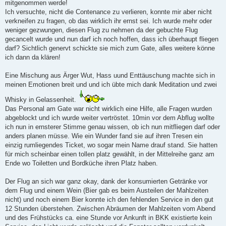
mitgenommen werde!
Ich versuchte, nicht die Contenance zu verlieren, konnte mir aber nicht
verkneifen zu fragen, ob das wirklich ihr ernst sei. Ich wurde mehr oder
weniger gezwungen, diesen Flug zu nehmen da der gebuchte Flug
gecancelt wurde und nun darf ich noch hoffen, dass ich überhaupt fliegen
darf? Sichtlich genervt schickte sie mich zum Gate, alles weitere könne
ich dann da klären!
Eine Mischung aus Ärger Wut, Hass uund Enttäuschung machte sich in
meinen Emotionen breit und und ich übte mich dank Meditation und zwei
Whisky in Gelassenheit.
Das Personal am Gate war nicht wirklich eine Hilfe, alle Fragen wurden
abgeblockt und ich wurde weiter vertröstet. 10min vor dem Abflug wollte
ich nun in ernsterer Stimme genau wissen, ob ich nun mitfliegen darf oder
anders planen müsse. Wie ein Wunder fand sie auf ihren Tresen ein
einzig rumliegendes Ticket, wo sogar mein Name drauf stand. Sie hatten
für mich scheinbar einen tollen platz gewählt, in der Mittelreihe ganz am
Ende wo Toiletten und Bordküche ihren Platz haben.
Der Flug an sich war ganz okay, dank der konsumierten Getränke vor
dem Flug und einem Wein (Bier gab es beim Austeilen der Mahlzeiten
nicht) und noch einem Bier konnte ich den fehlenden Service in den gut
12 Stunden überstehen. Zwischen Abräumen der Mahlzeiten vom Abend
und des Frühstücks ca. eine Stunde vor Ankunft in BKK existierte kein