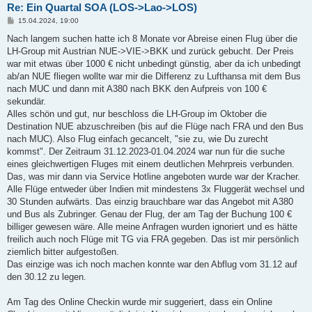
Re: Ein Quartal SOA (LOS->Lao->LOS)
B
15.04.2024, 19:00
e
i
Nach langem suchen hatte ich 8 Monate vor Abreise einen Flug über die
t
LH-Group mit Austrian NUE->VIE->BKK und zurück gebucht. Der Preis
r
a
war mit etwas über 1000 € nicht unbedingt günstig, aber da ich unbedingt
g
ab/an NUE fliegen wollte war mir die Differenz zu Lufthansa mit dem Bus
nach MUC und dann mit A380 nach BKK den Aufpreis von 100 €
sekundär.
Alles schön und gut, nur beschloss die LH-Group im Oktober die
Destination NUE abzuschreiben (bis auf die Flüge nach FRA und den Bus
nach MUC). Also Flug einfach gecancelt, "sie zu, wie Du zurecht
kommst". Der Zeitraum 31.12.2023-01.04.2024 war nun für die suche
eines gleichwertigen Fluges mit einem deutlichen Mehrpreis verbunden.
Das, was mir dann via Service Hotline angeboten wurde war der Kracher.
Alle Flüge entweder über Indien mit mindestens 3x Fluggerät wechsel und
30 Stunden aufwärts. Das einzig brauchbare war das Angebot mit A380
und Bus als Zubringer. Genau der Flug, der am Tag der Buchung 100 €
billiger gewesen wäre. Alle meine Anfragen wurden ignoriert und es hätte
freilich auch noch Flüge mit TG via FRA gegeben. Das ist mir persönlich
ziemlich bitter aufgestoßen.
Das einzige was ich noch machen konnte war den Abflug vom 31.12 auf
den 30.12 zu legen.
Am Tag des Online Checkin wurde mir suggeriert, dass ein Online