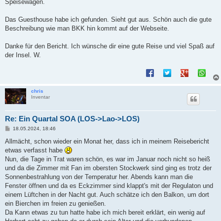
Speisewagen.
Das Guesthouse habe ich gefunden. Sieht gut aus. Schön auch die gute
Beschreibung wie man BKK hin kommt auf der Webseite.
Danke für den Bericht. Ich wünsche dir eine gute Reise und viel Spaß auf
der Insel. W.
chris
Inventar
Re: Ein Quartal SOA (LOS->Lao->LOS)
B
18.05.2024, 18:46
e
i
Allmächt, schon wieder ein Monat her, dass ich in meinem Reisebericht
t
etwas verfasst habe
r
a
Nun, die Tage in Trat waren schön, es war im Januar noch nicht so heiß
g
und da die Zimmer mit Fan im obersten Stockwerk sind ging es trotz der
Sonnenbestrahlung von der Temperatur her. Abends kann man die
Fenster öffnen und da es Eckzimmer sind klappt's mit der Regulaton und
einem Lüftchen in der Nacht gut. Auch schätze ich den Balkon, um dort
ein Bierchen im freien zu genießen.
Da Kann etwas zu tun hatte habe ich mich bereit erklärt, ein wenig auf