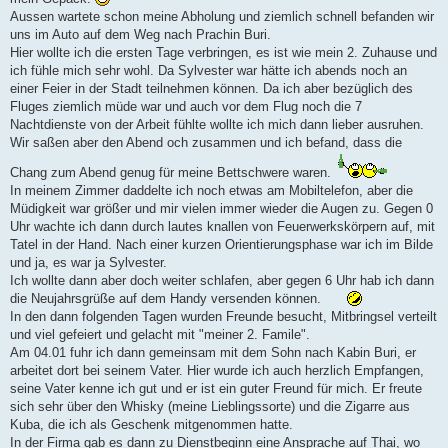
Aussen wartete schon meine Abholung und ziemlich schnell befanden wir
uns im Auto auf dem Weg nach Prachin Buri.
Hier wollte ich die ersten Tage verbringen, es ist wie mein 2. Zuhause und
ich fühle mich sehr wohl. Da Sylvester war hätte ich abends noch an
einer Feier in der Stadt teilnehmen können. Da ich aber bezüglich des
Fluges ziemlich müde war und auch vor dem Flug noch die 7
Nachtdienste von der Arbeit fühlte wollte ich mich dann lieber ausruhen.
Wir saßen aber den Abend och zusammen und ich befand, dass die
Chang zum Abend genug für meine Bettschwere waren.
In meinem Zimmer daddelte ich noch etwas am Mobiltelefon, aber die
Müdigkeit war größer und mir vielen immer wieder die Augen zu. Gegen 0
Uhr wachte ich dann durch lautes knallen von Feuerwerkskörpern auf, mit
Tatel in der Hand. Nach einer kurzen Orientierungsphase war ich im Bilde
und ja, es war ja Sylvester.
Ich wollte dann aber doch weiter schlafen, aber gegen 6 Uhr hab ich dann
die Neujahrsgrüße auf dem Handy versenden können.
In den dann folgenden Tagen wurden Freunde besucht, Mitbringsel verteilt
und viel gefeiert und gelacht mit "meiner 2. Famile".
Am 04.01 fuhr ich dann gemeinsam mit dem Sohn nach Kabin Buri, er
arbeitet dort bei seinem Vater. Hier wurde ich auch herzlich Empfangen,
seine Vater kenne ich gut und er ist ein guter Freund für mich. Er freute
sich sehr über den Whisky (meine Lieblingssorte) und die Zigarre aus
Kuba, die ich als Geschenk mitgenommen hatte.
In der Firma gab es dann zu Dienstbeginn eine Ansprache auf Thai, wo