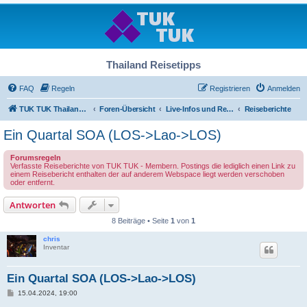
Thailand Reisetipps
FAQ
Regeln
Registrieren
Anmelden
TUK TUK Thailand Reisetipps
Foren-Übersicht
Live-Infos und Reiseberichte
Reiseberichte
Ein Quartal SOA (LOS->Lao->LOS)
Forumsregeln
Verfasste Reiseberichte von TUK TUK - Membern. Postings die lediglich einen Link zu
einem Reisebericht enthalten der auf anderem Webspace liegt werden verschoben
oder entfernt.
Antworten
8 Beiträge • Seite
1
von
1
chris
Inventar
Ein Quartal SOA (LOS->Lao->LOS)
B
15.04.2024, 19:00
e