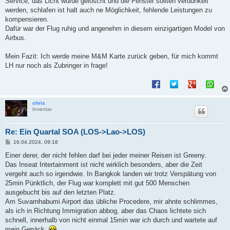
Service, das Licht wurde gelöscht und die Fenster sollten verdunkelt
werden, schlafen ist halt auch ne Möglichkeit, fehlende Leistungen zu
kompensieren.
Dafür war der Flug ruhig und angenehm in diesem einzigartigen Model von
Airbus.
Mein Fazit: Ich werde meine M&M Karte zurück geben, für mich kommt
LH nur noch als Zubringer in frage!
chris
Inventar
Re: Ein Quartal SOA (LOS->Lao->LOS)
B
16.04.2024, 09:18
e
i
Einer derer, der nicht fehlen darf bei jeder meiner Reisen ist Greeny.
t
Das Inseat Intertainment ist nicht wirklich besonders, aber die Zeit
r
a
vergeht auch so irgendwie. In Bangkok landen wir trotz Verspätung von
g
25min Pünktlich, der Flug war komplett mit gut 500 Menschen
ausgebucht bis auf den letzten Platz.
Am Suvarnhabumi Airport das übliche Procedere, mir ahnte schlimmes,
als ich in Richtung Immigration abbog, aber das Chaos lichtete sich
schnell, innerhalb von nicht einmal 15min war ich durch und wartete auf
mein Gepäck.