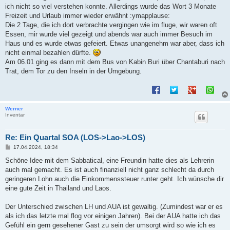
ich nicht so viel verstehen konnte. Allerdings wurde das Wort 3 Monate
Freizeit und Urlaub immer wieder erwähnt :ymapplause:
Die 2 Tage, die ich dort verbrachte vergingen wie im fluge, wir waren oft
Essen, mir wurde viel gezeigt und abends war auch immer Besuch im
Haus und es wurde etwas gefeiert. Etwas unangenehm war aber, dass ich
nicht einmal bezahlen dürfte.
Am 06.01 ging es dann mit dem Bus von Kabin Buri über Chantaburi nach
Trat, dem Tor zu den Inseln in der Umgebung.
Werner
Inventar
Re: Ein Quartal SOA (LOS->Lao->LOS)
B
17.04.2024, 18:34
e
i
Schöne Idee mit dem Sabbatical, eine Freundin hatte dies als Lehrerin
t
auch mal gemacht. Es ist auch finanziell nicht ganz schlecht da durch
r
a
geringeren Lohn auch die Einkommenssteuer runter geht. Ich wünsche dir
g
eine gute Zeit in Thailand und Laos.
Der Unterschied zwischen LH und AUA ist gewaltig. (Zumindest war er es
als ich das letzte mal flog vor einigen Jahren). Bei der AUA hatte ich das
Gefühl ein gern gesehener Gast zu sein der umsorgt wird so wie ich es