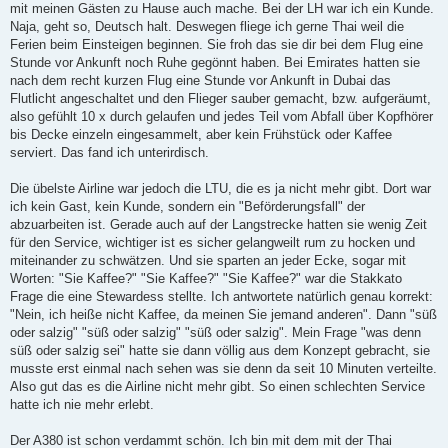
mit meinen Gästen zu Hause auch mache. Bei der LH war ich ein Kunde.
Naja, geht so, Deutsch halt. Deswegen fliege ich gerne Thai weil die
Ferien beim Einsteigen beginnen. Sie froh das sie dir bei dem Flug eine
Stunde vor Ankunft noch Ruhe gegönnt haben. Bei Emirates hatten sie
nach dem recht kurzen Flug eine Stunde vor Ankunft in Dubai das
Flutlicht angeschaltet und den Flieger sauber gemacht, bzw. aufgeräumt,
also gefühlt 10 x durch gelaufen und jedes Teil vom Abfall über Kopfhörer
bis Decke einzeln eingesammelt, aber kein Frühstück oder Kaffee
serviert. Das fand ich unterirdisch.
Die übelste Airline war jedoch die LTU, die es ja nicht mehr gibt. Dort war
ich kein Gast, kein Kunde, sondern ein "Beförderungsfall" der
abzuarbeiten ist. Gerade auch auf der Langstrecke hatten sie wenig Zeit
für den Service, wichtiger ist es sicher gelangweilt rum zu hocken und
miteinander zu schwätzen. Und sie sparten an jeder Ecke, sogar mit
Worten: "Sie Kaffee?" "Sie Kaffee?" "Sie Kaffee?" war die Stakkato
Frage die eine Stewardess stellte. Ich antwortete natürlich genau korrekt:
"Nein, ich heiße nicht Kaffee, da meinen Sie jemand anderen". Dann "süß
oder salzig" "süß oder salzig" "süß oder salzig". Mein Frage "was denn
süß oder salzig sei" hatte sie dann völlig aus dem Konzept gebracht, sie
musste erst einmal nach sehen was sie denn da seit 10 Minuten verteilte.
Also gut das es die Airline nicht mehr gibt. So einen schlechten Service
hatte ich nie mehr erlebt.
Der A380 ist schon verdammt schön. Ich bin mit dem mit der Thai