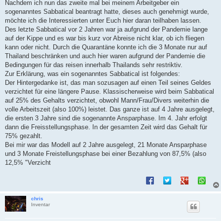
i
Nachdem ich nun das zweite mal bei meinem Arbeitgeber ein
t
sogenanntes Sabbatical beantragt hatte, dieses auch genehmigt wurde,
r
a
möchte ich die Interessierten unter Euch hier daran teilhaben lassen.
g
Des letzte Sabbatical vor 2 Jahren war ja aufgrund der Pandemie lange
auf der Kippe und es war bis kurz vor Abreise nicht klar, ob ich fliegen
kann oder nicht. Durch die Quarantäne konnte ich die 3 Monate nur auf
Thailand beschränken und auch hier waren aufgrund der Pandemie die
Bedingungen für das reisen innerhalb Thailands sehr restriktiv.
Zur Erklärung, was ein sogenanntes Sabbatical ist folgendes:
Der Hintergedanke ist, das man sozusagen auf einen Teil seines Geldes
verzichtet für eine längere Pause. Klassischerweise wird beim Sabbatical
auf 25% des Gehalts verzichtet, obwohl Mann/Frau/Divers weiterhin die
volle Arbeitszeit (also 100%) leistet. Das ganze ist auf 4 Jahre ausgelegt,
die ersten 3 Jahre sind die sogenannte Ansparphase. Im 4. Jahr erfolgt
dann die Freisstellungsphase. In der gesamten Zeit wird das Gehalt für
75% gezahlt.
Bei mir war das Modell auf 2 Jahre ausgelegt, 21 Monate Ansparphase
und 3 Monate Freistellungsphase bei einer Bezahlung von 87,5% (also
12,5% "Verzicht
chris
Inventar