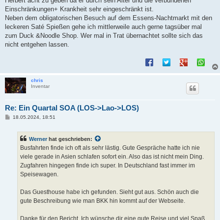
Herbert acht zu geben da er durch sein Alter und die verbundenen
Einschränkungen+ Krankheit sehr eingeschränkt ist.
Neben dem obligatorischen Besuch auf dem Essens-Nachtmarkt mit den
leckeren Saté Spießen gehe ich mittlerweile auch gerne tagsüber mal
zum Duck &Noodle Shop. Wer mal in Trat übernachtet sollte sich das
nicht entgehen lassen.
chris
Inventar
Re: Ein Quartal SOA (LOS->Lao->LOS)
B
18.05.2024, 18:51
e
i
t
Werner
hat geschrieben:
r
a
Busfahrten finde ich oft als sehr lästig. Gute Gespräche hatte ich nie
g
viele gerade in Asien schlafen sofort ein. Also das ist nicht mein Ding.
Zugfahren hingegen finde ich super. In Deutschland fast immer im
Speisewagen.
Das Guesthouse habe ich gefunden. Sieht gut aus. Schön auch die
gute Beschreibung wie man BKK hin kommt auf der Webseite.
Danke für den Bericht. Ich wünsche dir eine gute Reise und viel Spaß