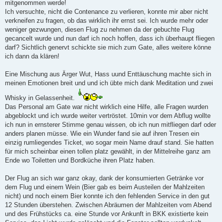
mitgenommen werde!
Ich versuchte, nicht die Contenance zu verlieren, konnte mir aber nicht
verkneifen zu fragen, ob das wirklich ihr ernst sei. Ich wurde mehr oder
weniger gezwungen, diesen Flug zu nehmen da der gebuchte Flug
gecancelt wurde und nun darf ich noch hoffen, dass ich überhaupt fliegen
darf? Sichtlich genervt schickte sie mich zum Gate, alles weitere könne
ich dann da klären!
Eine Mischung aus Ärger Wut, Hass uund Enttäuschung machte sich in
meinen Emotionen breit und und ich übte mich dank Meditation und zwei
Whisky in Gelassenheit.
Das Personal am Gate war nicht wirklich eine Hilfe, alle Fragen wurden
abgeblockt und ich wurde weiter vertröstet. 10min vor dem Abflug wollte
ich nun in ernsterer Stimme genau wissen, ob ich nun mitfliegen darf oder
anders planen müsse. Wie ein Wunder fand sie auf ihren Tresen ein
einzig rumliegendes Ticket, wo sogar mein Name drauf stand. Sie hatten
für mich scheinbar einen tollen platz gewählt, in der Mittelreihe ganz am
Ende wo Toiletten und Bordküche ihren Platz haben.
Der Flug an sich war ganz okay, dank der konsumierten Getränke vor
dem Flug und einem Wein (Bier gab es beim Austeilen der Mahlzeiten
nicht) und noch einem Bier konnte ich den fehlenden Service in den gut
12 Stunden überstehen. Zwischen Abräumen der Mahlzeiten vom Abend
und des Frühstücks ca. eine Stunde vor Ankunft in BKK existierte kein