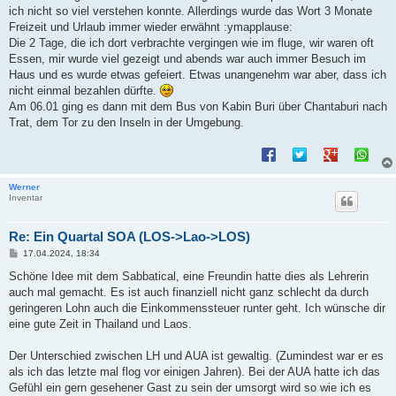
ich nicht so viel verstehen konnte. Allerdings wurde das Wort 3 Monate
Freizeit und Urlaub immer wieder erwähnt :ymapplause:
Die 2 Tage, die ich dort verbrachte vergingen wie im fluge, wir waren oft
Essen, mir wurde viel gezeigt und abends war auch immer Besuch im
Haus und es wurde etwas gefeiert. Etwas unangenehm war aber, dass ich
nicht einmal bezahlen dürfte.
Am 06.01 ging es dann mit dem Bus von Kabin Buri über Chantaburi nach
Trat, dem Tor zu den Inseln in der Umgebung.
Werner
Inventar
Re: Ein Quartal SOA (LOS->Lao->LOS)
B
17.04.2024, 18:34
e
i
Schöne Idee mit dem Sabbatical, eine Freundin hatte dies als Lehrerin
t
auch mal gemacht. Es ist auch finanziell nicht ganz schlecht da durch
r
a
geringeren Lohn auch die Einkommenssteuer runter geht. Ich wünsche dir
g
eine gute Zeit in Thailand und Laos.
Der Unterschied zwischen LH und AUA ist gewaltig. (Zumindest war er es
als ich das letzte mal flog vor einigen Jahren). Bei der AUA hatte ich das
Gefühl ein gern gesehener Gast zu sein der umsorgt wird so wie ich es