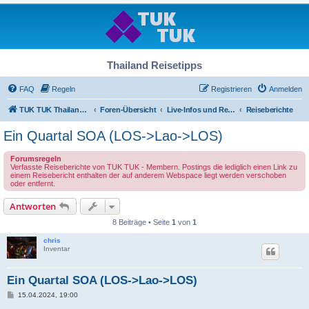
Thailand Reisetipps
FAQ
Regeln
Registrieren
Anmelden
TUK TUK Thailand Reisetipps
Foren-Übersicht
Live-Infos und Reiseberichte
Reiseberichte
Ein Quartal SOA (LOS->Lao->LOS)
Forumsregeln
Verfasste Reiseberichte von TUK TUK - Membern. Postings die lediglich einen Link zu
einem Reisebericht enthalten der auf anderem Webspace liegt werden verschoben
oder entfernt.
Antworten
8 Beiträge • Seite
1
von
1
chris
Inventar
Ein Quartal SOA (LOS->Lao->LOS)
B
15.04.2024, 19:00
e