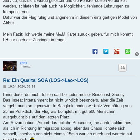
Service, das Licht wurde gelöscht und die Fenster sollten verdunkelt
werden, schlafen ist halt auch ne Möglichkeit, fehlende Leistungen zu
kompensieren.
Dafür war der Flug ruhig und angenehm in diesem einzigartigen Model von
Airbus.
Mein Fazit: Ich werde meine M&M Karte zurück geben, für mich kommt
LH nur noch als Zubringer in frage!
chris
Inventar
Re: Ein Quartal SOA (LOS->Lao->LOS)
B
16.04.2024, 09:18
e
i
Einer derer, der nicht fehlen darf bei jeder meiner Reisen ist Greeny.
t
Das Inseat Intertainment ist nicht wirklich besonders, aber die Zeit
r
a
vergeht auch so irgendwie. In Bangkok landen wir trotz Verspätung von
g
25min Pünktlich, der Flug war komplett mit gut 500 Menschen
ausgebucht bis auf den letzten Platz.
Am Suvarnhabumi Airport das übliche Procedere, mir ahnte schlimmes,
als ich in Richtung Immigration abbog, aber das Chaos lichtete sich
schnell, innerhalb von nicht einmal 15min war ich durch und wartete auf
mein Gepäck.