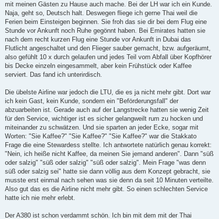
mit meinen Gästen zu Hause auch mache. Bei der LH war ich ein Kunde.
Naja, geht so, Deutsch halt. Deswegen fliege ich gerne Thai weil die
Ferien beim Einsteigen beginnen. Sie froh das sie dir bei dem Flug eine
Stunde vor Ankunft noch Ruhe gegönnt haben. Bei Emirates hatten sie
nach dem recht kurzen Flug eine Stunde vor Ankunft in Dubai das
Flutlicht angeschaltet und den Flieger sauber gemacht, bzw. aufgeräumt,
also gefühlt 10 x durch gelaufen und jedes Teil vom Abfall über Kopfhörer
bis Decke einzeln eingesammelt, aber kein Frühstück oder Kaffee
serviert. Das fand ich unterirdisch.
Die übelste Airline war jedoch die LTU, die es ja nicht mehr gibt. Dort war
ich kein Gast, kein Kunde, sondern ein "Beförderungsfall" der
abzuarbeiten ist. Gerade auch auf der Langstrecke hatten sie wenig Zeit
für den Service, wichtiger ist es sicher gelangweilt rum zu hocken und
miteinander zu schwätzen. Und sie sparten an jeder Ecke, sogar mit
Worten: "Sie Kaffee?" "Sie Kaffee?" "Sie Kaffee?" war die Stakkato
Frage die eine Stewardess stellte. Ich antwortete natürlich genau korrekt:
"Nein, ich heiße nicht Kaffee, da meinen Sie jemand anderen". Dann "süß
oder salzig" "süß oder salzig" "süß oder salzig". Mein Frage "was denn
süß oder salzig sei" hatte sie dann völlig aus dem Konzept gebracht, sie
musste erst einmal nach sehen was sie denn da seit 10 Minuten verteilte.
Also gut das es die Airline nicht mehr gibt. So einen schlechten Service
hatte ich nie mehr erlebt.
Der A380 ist schon verdammt schön. Ich bin mit dem mit der Thai