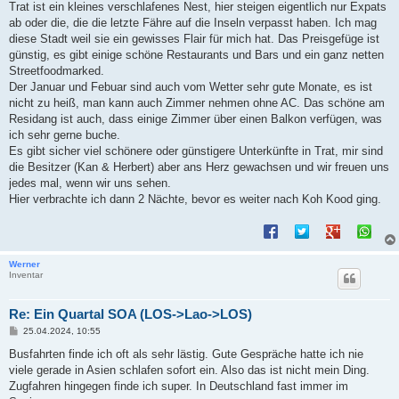
Trat ist ein kleines verschlafenes Nest, hier steigen eigentlich nur Expats
ab oder die, die die letzte Fähre auf die Inseln verpasst haben. Ich mag
diese Stadt weil sie ein gewisses Flair für mich hat. Das Preisgefüge ist
günstig, es gibt einige schöne Restaurants und Bars und ein ganz netten
Streetfoodmarked.
Der Januar und Febuar sind auch vom Wetter sehr gute Monate, es ist
nicht zu heiß, man kann auch Zimmer nehmen ohne AC. Das schöne am
Residang ist auch, dass einige Zimmer über einen Balkon verfügen, was
ich sehr gerne buche.
Es gibt sicher viel schönere oder günstigere Unterkünfte in Trat, mir sind
die Besitzer (Kan & Herbert) aber ans Herz gewachsen und wir freuen uns
jedes mal, wenn wir uns sehen.
Hier verbrachte ich dann 2 Nächte, bevor es weiter nach Koh Kood ging.
Werner
Inventar
Re: Ein Quartal SOA (LOS->Lao->LOS)
B
25.04.2024, 10:55
e
i
Busfahrten finde ich oft als sehr lästig. Gute Gespräche hatte ich nie
t
viele gerade in Asien schlafen sofort ein. Also das ist nicht mein Ding.
r
a
Zugfahren hingegen finde ich super. In Deutschland fast immer im
g