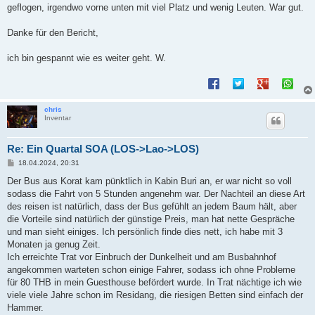
geflogen, irgendwo vorne unten mit viel Platz und wenig Leuten. War gut.
Danke für den Bericht,
ich bin gespannt wie es weiter geht. W.
chris
Inventar
Re: Ein Quartal SOA (LOS->Lao->LOS)
B
18.04.2024, 20:31
e
i
Der Bus aus Korat kam pünktlich in Kabin Buri an, er war nicht so voll
t
sodass die Fahrt von 5 Stunden angenehm war. Der Nachteil an diese Art
r
a
des reisen ist natürlich, dass der Bus gefühlt an jedem Baum hält, aber
g
die Vorteile sind natürlich der günstige Preis, man hat nette Gespräche
und man sieht einiges. Ich persönlich finde dies nett, ich habe mit 3
Monaten ja genug Zeit.
Ich erreichte Trat vor Einbruch der Dunkelheit und am Busbahnhof
angekommen warteten schon einige Fahrer, sodass ich ohne Probleme
für 80 THB in mein Guesthouse befördert wurde. In Trat nächtige ich wie
viele viele Jahre schon im Residang, die riesigen Betten sind einfach der
Hammer.