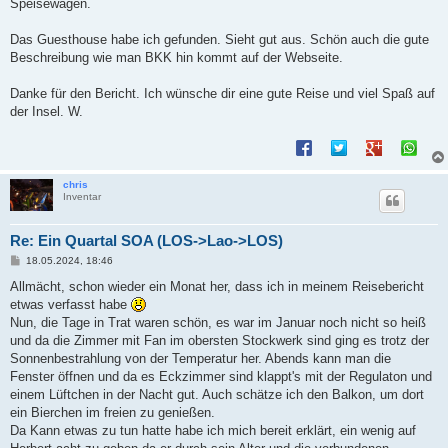
Speisewagen.
Das Guesthouse habe ich gefunden. Sieht gut aus. Schön auch die gute
Beschreibung wie man BKK hin kommt auf der Webseite.
Danke für den Bericht. Ich wünsche dir eine gute Reise und viel Spaß auf
der Insel. W.
chris
Inventar
Re: Ein Quartal SOA (LOS->Lao->LOS)
B
18.05.2024, 18:46
e
i
Allmächt, schon wieder ein Monat her, dass ich in meinem Reisebericht
t
etwas verfasst habe
r
a
Nun, die Tage in Trat waren schön, es war im Januar noch nicht so heiß
g
und da die Zimmer mit Fan im obersten Stockwerk sind ging es trotz der
Sonnenbestrahlung von der Temperatur her. Abends kann man die
Fenster öffnen und da es Eckzimmer sind klappt's mit der Regulaton und
einem Lüftchen in der Nacht gut. Auch schätze ich den Balkon, um dort
ein Bierchen im freien zu genießen.
Da Kann etwas zu tun hatte habe ich mich bereit erklärt, ein wenig auf