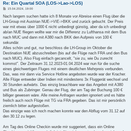
Re: Ein Quartal SOA (LOS->Lao->LOS)
B
15.04.2024, 19:00
e
i
Nach langem suchen hatte ich 8 Monate vor Abreise einen Flug über die
t
LH-Group mit Austrian NUE->VIE->BKK und zurück gebucht. Der Preis
r
a
war mit etwas über 1000 € nicht unbedingt günstig, aber da ich unbedingt
g
ab/an NUE fliegen wollte war mir die Differenz zu Lufthansa mit dem Bus
nach MUC und dann mit A380 nach BKK den Aufpreis von 100 €
sekundär.
Alles schön und gut, nur beschloss die LH-Group im Oktober die
Destination NUE abzuschreiben (bis auf die Flüge nach FRA und den Bus
nach MUC). Also Flug einfach gecancelt, "sie zu, wie Du zurecht
kommst". Der Zeitraum 31.12.2023-01.04.2024 war nun für die suche
eines gleichwertigen Fluges mit einem deutlichen Mehrpreis verbunden.
Das, was mir dann via Service Hotline angeboten wurde war der Kracher.
Alle Flüge entweder über Indien mit mindestens 3x Fluggerät wechsel und
30 Stunden aufwärts. Das einzig brauchbare war das Angebot mit A380
und Bus als Zubringer. Genau der Flug, der am Tag der Buchung 100 €
billiger gewesen wäre. Alle meine Anfragen wurden ignoriert und es hätte
freilich auch noch Flüge mit TG via FRA gegeben. Das ist mir persönlich
ziemlich bitter aufgestoßen.
Das einzige was ich noch machen konnte war den Abflug vom 31.12 auf
den 30.12 zu legen.
Am Tag des Online Checkin wurde mir suggeriert, dass ein Online