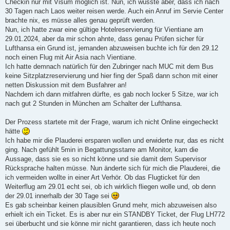
Checkin nur mit Visum möglich ist. Nun, ich wusste aber, dass ich nach
30 Tagen nach Laos weiter reisen werde. Auch ein Anruf im Servie Center
brachte nix, es müsse alles genau geprüft werden.
Nun, ich hatte zwar eine gültige Hotelreservierung für Vientiane am
29.01.2024, aber da mir schon ahnte, dass genau Prüfen sicher für
Lufthansa ein Grund ist, jemanden abzuweisen buchte ich für den 29.12
noch einen Flug mit Air Asia nach Vientiane.
Ich hatte demnach natürlich für den Zubringer nach MUC mit dem Bus
keine Sitzplatzreservierung und hier fing der Spaß dann schon mit einer
netten Diskussion mit dem Busfahrer an!
Nachdem ich dann mitfahren dürfte, es gab noch locker 5 Sitze, war ich
nach gut 2 Stunden in München am Schalter der Lufthansa.
Der Prozess startete mit der Frage, warum ich nicht Online eingecheckt
hätte
Ich habe mir die Plauderei ersparen wollen und erwiderte nur, das es nicht
ging. Nach gefühlt 5min in Begattungsstarre am Monitor, kam die
Aussage, dass sie es so nicht könne und sie damit dem Supervisor
Rücksprache halten müsse. Nun änderte sich für mich die Plauderei, die
ich vermeiden wollte in einer Art Verhör. Ob das Flugticket für den
Weiterflug am 29.01 echt sei, ob ich wirklich fliegen wolle und, ob denn
der 29.01 innerhalb der 30 Tage sei
Es gab scheinbar keinen plausiblen Grund mehr, mich abzuweisen also
erhielt ich ein Ticket. Es is aber nur ein STANDBY Ticket, der Flug LH772
sei überbucht und sie könne mir nicht garantieren, dass ich heute noch