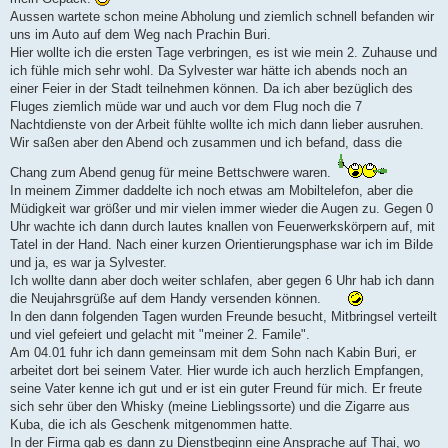
Aussen wartete schon meine Abholung und ziemlich schnell befanden wir
uns im Auto auf dem Weg nach Prachin Buri.
Hier wollte ich die ersten Tage verbringen, es ist wie mein 2. Zuhause und
ich fühle mich sehr wohl. Da Sylvester war hätte ich abends noch an
einer Feier in der Stadt teilnehmen können. Da ich aber bezüglich des
Fluges ziemlich müde war und auch vor dem Flug noch die 7
Nachtdienste von der Arbeit fühlte wollte ich mich dann lieber ausruhen.
Wir saßen aber den Abend och zusammen und ich befand, dass die
Chang zum Abend genug für meine Bettschwere waren.
In meinem Zimmer daddelte ich noch etwas am Mobiltelefon, aber die
Müdigkeit war größer und mir vielen immer wieder die Augen zu. Gegen 0
Uhr wachte ich dann durch lautes knallen von Feuerwerkskörpern auf, mit
Tatel in der Hand. Nach einer kurzen Orientierungsphase war ich im Bilde
und ja, es war ja Sylvester.
Ich wollte dann aber doch weiter schlafen, aber gegen 6 Uhr hab ich dann
die Neujahrsgrüße auf dem Handy versenden können.
In den dann folgenden Tagen wurden Freunde besucht, Mitbringsel verteilt
und viel gefeiert und gelacht mit "meiner 2. Famile".
Am 04.01 fuhr ich dann gemeinsam mit dem Sohn nach Kabin Buri, er
arbeitet dort bei seinem Vater. Hier wurde ich auch herzlich Empfangen,
seine Vater kenne ich gut und er ist ein guter Freund für mich. Er freute
sich sehr über den Whisky (meine Lieblingssorte) und die Zigarre aus
Kuba, die ich als Geschenk mitgenommen hatte.
In der Firma gab es dann zu Dienstbeginn eine Ansprache auf Thai, wo