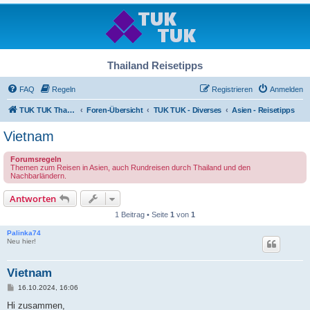
Thailand Reisetipps
FAQ
Regeln
Registrieren
Anmelden
TUK TUK Thailand Reisetipps
Foren-Übersicht
TUK TUK - Diverses
Asien - Reisetipps
Vietnam
Forumsregeln
Themen zum Reisen in Asien, auch Rundreisen durch Thailand und den
Nachbarländern.
Antworten
1 Beitrag • Seite
1
von
1
Palinka74
Neu hier!
Vietnam
B
16.10.2024, 16:06
e
i
Hi zusammen,