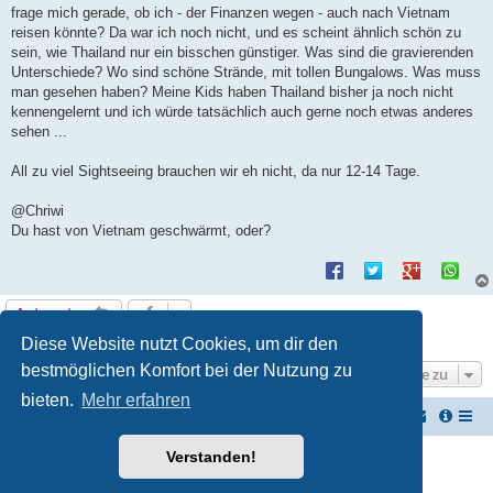
t
frage mich gerade, ob ich - der Finanzen wegen - auch nach Vietnam
r
a
reisen könnte? Da war ich noch nicht, und es scheint ähnlich schön zu
g
sein, wie Thailand nur ein bisschen günstiger. Was sind die gravierenden
Unterschiede? Wo sind schöne Strände, mit tollen Bungalows. Was muss
man gesehen haben? Meine Kids haben Thailand bisher ja noch nicht
kennengelernt und ich würde tatsächlich auch gerne noch etwas anderes
sehen ...
All zu viel Sightseeing brauchen wir eh nicht, da nur 12-14 Tage.
@Chriwi
Du hast von Vietnam geschwärmt, oder?
Antworten
1 Beitrag • Seite
1
von
1
Diese Website nutzt Cookies, um dir den
bestmöglichen Komfort bei der Nutzung zu
Gehe zu
bieten.
Mehr erfahren
TUK TUK Thailand Reisetipps
Foren-Übersicht
Verstanden!
Powered by
phpBB
® Forum Software © phpBB Limited
Deutsche Übersetzung durch
phpBB.de