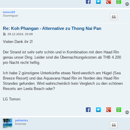
tomsn20
Stammgast
Re: Koh Phangan - Alternative zu Thong Nai Pan
B
28.12.2024, 20:09
e
i
Vielen Dank ihr 2!
t
r
a
Der Strand ist sehr sehr schön und in Kombination mit dem Haad Rin
g
genau unser Ding. Leider sind die Übernachtungskosten ab THB 4.200
pro Nacht recht heftig.
Ich habe 2 günstigere Unterkünfte etwas Nord-westlich am Hügel (Sea
Breeze Resort) und das Aquavana Haad Rin im Norden des Haad Rin
Strandes gefunden. Wird wahrscheinlich kein Vergleich zu den schönen
Resorts am Leela Beach oder?
LG Tomsn
palmeles
Inventar