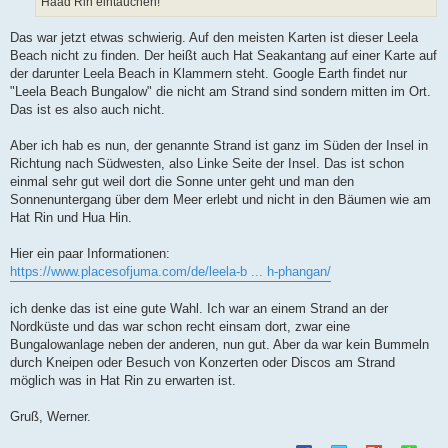
Haad Rin eintauchen!
Das war jetzt etwas schwierig. Auf den meisten Karten ist dieser Leela
Beach nicht zu finden. Der heißt auch Hat Seakantang auf einer Karte auf
der darunter Leela Beach in Klammern steht. Google Earth findet nur
"Leela Beach Bungalow" die nicht am Strand sind sondern mitten im Ort.
Das ist es also auch nicht.
Aber ich hab es nun, der genannte Strand ist ganz im Süden der Insel in
Richtung nach Südwesten, also Linke Seite der Insel. Das ist schon
einmal sehr gut weil dort die Sonne unter geht und man den
Sonnenuntergang über dem Meer erlebt und nicht in den Bäumen wie am
Hat Rin und Hua Hin.
Hier ein paar Informationen:
https://www.placesofjuma.com/de/leela-b ... h-phangan/
ich denke das ist eine gute Wahl. Ich war an einem Strand an der
Nordküste und das war schon recht einsam dort, zwar eine
Bungalowanlage neben der anderen, nun gut. Aber da war kein Bummeln
durch Kneipen oder Besuch von Konzerten oder Discos am Strand
möglich was in Hat Rin zu erwarten ist.
Gruß, Werner.