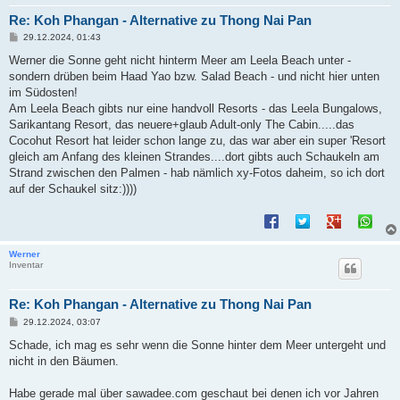
Re: Koh Phangan - Alternative zu Thong Nai Pan
B
29.12.2024, 01:43
e
i
Werner die Sonne geht nicht hinterm Meer am Leela Beach unter -
t
sondern drüben beim Haad Yao bzw. Salad Beach - und nicht hier unten
r
a
im Südosten!
g
Am Leela Beach gibts nur eine handvoll Resorts - das Leela Bungalows,
Sarikantang Resort, das neuere+glaub Adult-only The Cabin.....das
Cocohut Resort hat leider schon lange zu, das war aber ein super 'Resort
gleich am Anfang des kleinen Strandes....dort gibts auch Schaukeln am
Strand zwischen den Palmen - hab nämlich xy-Fotos daheim, so ich dort
auf der Schaukel sitz:))))
Werner
Inventar
Re: Koh Phangan - Alternative zu Thong Nai Pan
B
29.12.2024, 03:07
e
i
Schade, ich mag es sehr wenn die Sonne hinter dem Meer untergeht und
t
nicht in den Bäumen.
r
a
g
Habe gerade mal über sawadee.com geschaut bei denen ich vor Jahren