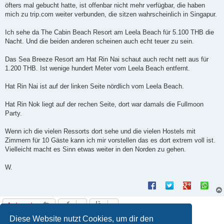
öfters mal gebucht hatte, ist offenbar nicht mehr verfügbar, die haben
mich zu trip.com weiter verbunden, die sitzen wahrscheinlich in Singapur.
Ich sehe da The Cabin Beach Resort am Leela Beach für 5.100 THB die
Nacht. Und die beiden anderen scheinen auch echt teuer zu sein.
Das Sea Breeze Resort am Hat Rin Nai schaut auch recht nett aus für
1.200 THB. Ist wenige hundert Meter vom Leela Beach entfernt.
Hat Rin Nai ist auf der linken Seite nördlich vom Leela Beach.
Hat Rin Nok liegt auf der rechen Seite, dort war damals die Fullmoon
Party.
Wenn ich die vielen Ressorts dort sehe und die vielen Hostels mit
Zimmern für 10 Gäste kann ich mir vorstellen das es dort extrem voll ist.
Vielleicht macht es Sinn etwas weiter in den Norden zu gehen.
W.
Antworten
6 Beiträge • Seite
1
von
1
Diese Website nutzt Cookies, um dir den