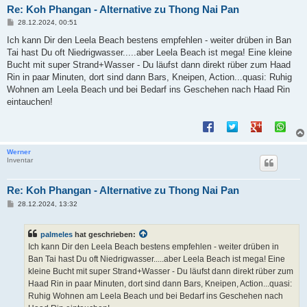
Re: Koh Phangan - Alternative zu Thong Nai Pan
B
28.12.2024, 00:51
e
i
Ich kann Dir den Leela Beach bestens empfehlen - weiter drüben in Ban
t
Tai hast Du oft Niedrigwasser.....aber Leela Beach ist mega! Eine kleine
r
a
Bucht mit super Strand+Wasser - Du läufst dann direkt rüber zum Haad
g
Rin in paar Minuten, dort sind dann Bars, Kneipen, Action...quasi: Ruhig
Wohnen am Leela Beach und bei Bedarf ins Geschehen nach Haad Rin
eintauchen!
Werner
Inventar
Re: Koh Phangan - Alternative zu Thong Nai Pan
B
28.12.2024, 13:32
e
i
t
palmeles
hat geschrieben:
r
a
Ich kann Dir den Leela Beach bestens empfehlen - weiter drüben in
g
Ban Tai hast Du oft Niedrigwasser.....aber Leela Beach ist mega! Eine
kleine Bucht mit super Strand+Wasser - Du läufst dann direkt rüber zum
Haad Rin in paar Minuten, dort sind dann Bars, Kneipen, Action...quasi:
Ruhig Wohnen am Leela Beach und bei Bedarf ins Geschehen nach