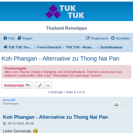
Thailand Reisetipps
FAQ
Regeln
Registrieren
Anmelden
TUK TUK Thailand Reisetipps
Foren-Übersicht
TUK TUK - Reiseinfos - Thailand Regional
Zentralthailand
Koh Phangan - Alternative zu Thong Nai Pan
Forumsregeln
Alles zum Thema Urlaub in Bangkok und Zentralthailand. Themen zur Anreise aus
anderen Landesteilen, bitte unter "Reisetipps für unterwegs" posten.
Antworten
6 Beiträge • Seite
1
von
1
tomsn20
Stammgast
Koh Phangan - Alternative zu Thong Nai Pan
B
28.12.2024, 00:29
e
i
Liebe Gemeinde,