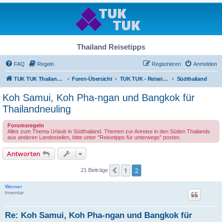
Thailand Reisetipps
FAQ
Regeln
Registrieren
Anmelden
TUK TUK Thailand Reisetipps
Foren-Übersicht
TUK TUK - Reiseinfos - Thailand Regional
Südthailand
Koh Samui, Koh Pha-ngan und Bangkok für
Thailandneuling
Forumsregeln
Alles zum Thema Urlaub in Südthailand. Themen zur Anreise in den Süden Thailands
aus anderen Landesteilen, bitte unter "Reisetipps für unterwegs" posten.
Antworten
1
2
Vorherige
21 Beiträge
Werner
Inventar
Re: Koh Samui, Koh Pha-ngan und Bangkok für