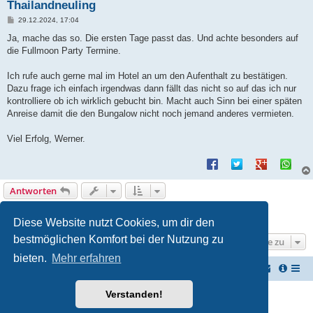
Thailandneuling
B
29.12.2024, 17:04
e
i
Ja, mache das so. Die ersten Tage passt das. Und achte besonders auf
t
die Fullmoon Party Termine.
r
a
g
Ich rufe auch gerne mal im Hotel an um den Aufenthalt zu bestätigen.
Dazu frage ich einfach irgendwas dann fällt das nicht so auf das ich nur
kontrolliere ob ich wirklich gebucht bin. Macht auch Sinn bei einer späten
Anreise damit die den Bungalow nicht noch jemand anderes vermieten.
Viel Erfolg, Werner.
Antworten
1
2
Vorherige
21 Beiträge
Diese Website nutzt Cookies, um dir den
bestmöglichen Komfort bei der Nutzung zu
Gehe zu
bieten.
Mehr erfahren
TUK TUK Thailand Reisetipps
Foren-Übersicht
Verstanden!
Powered by
phpBB
® Forum Software © phpBB Limited
Deutsche Übersetzung durch
phpBB.de