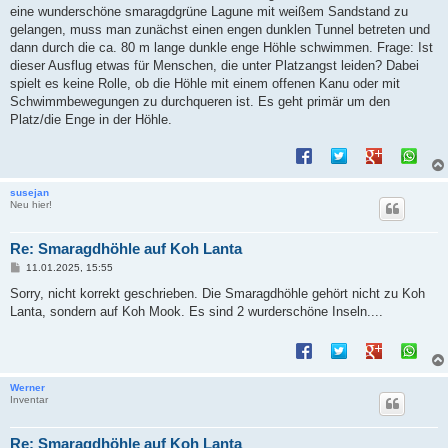
t
eine wunderschöne smaragdgrüne Lagune mit weißem Sandstand zu
r
a
gelangen, muss man zunächst einen engen dunklen Tunnel betreten und
g
dann durch die ca. 80 m lange dunkle enge Höhle schwimmen. Frage: Ist
dieser Ausflug etwas für Menschen, die unter Platzangst leiden? Dabei
spielt es keine Rolle, ob die Höhle mit einem offenen Kanu oder mit
Schwimmbewegungen zu durchqueren ist. Es geht primär um den
Platz/die Enge in der Höhle.
susejan
Neu hier!
Re: Smaragdhöhle auf Koh Lanta
B
11.01.2025, 15:55
e
i
Sorry, nicht korrekt geschrieben. Die Smaragdhöhle gehört nicht zu Koh
t
Lanta, sondern auf Koh Mook. Es sind 2 wurderschöne Inseln....
r
a
g
Werner
Inventar
Re: Smaragdhöhle auf Koh Lanta