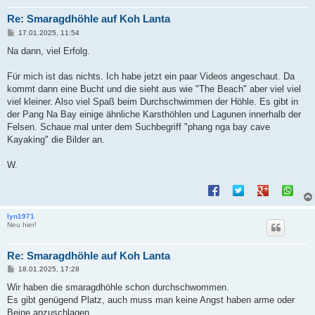
Re: Smaragdhöhle auf Koh Lanta
B
17.01.2025, 11:54
e
i
Na dann, viel Erfolg.
t
r
a
Für mich ist das nichts. Ich habe jetzt ein paar Videos angeschaut. Da
g
kommt dann eine Bucht und die sieht aus wie "The Beach" aber viel viel
viel kleiner. Also viel Spaß beim Durchschwimmen der Höhle. Es gibt in
der Pang Na Bay einige ähnliche Karsthöhlen und Lagunen innerhalb der
Felsen. Schaue mal unter dem Suchbegriff "phang nga bay cave
Kayaking" die Bilder an.
W.
lyn1971
Neu hier!
Re: Smaragdhöhle auf Koh Lanta
B
18.01.2025, 17:28
e
i
Wir haben die smaragdhöhle schon durchschwommen.
t
Es gibt genügend Platz, auch muss man keine Angst haben arme oder
r
a
Beine anzuschlagen.