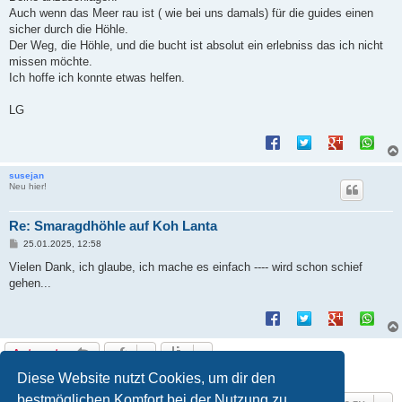
g
Auch wenn das Meer rau ist ( wie bei uns damals) für die guides einen
sicher durch die Höhle.
Der Weg, die Höhle, und die bucht ist absolut ein erlebniss das ich nicht
missen möchte.
Ich hoffe ich konnte etwas helfen.
LG
susejan
Neu hier!
Re: Smaragdhöhle auf Koh Lanta
B
25.01.2025, 12:58
e
i
Vielen Dank, ich glaube, ich mache es einfach ---- wird schon schief
t
gehen...
r
a
g
Antworten
7 Beiträge • Seite
1
von
1
Diese Website nutzt Cookies, um dir den
bestmöglichen Komfort bei der Nutzung zu