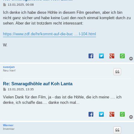
B
13.01.2025, 00:08
e
i
Ich denke ich habe diese Höhle in diesem Film gesehen, aber ich bin
t
nicht ganz sicher und habe keine Lust den noch einmal komplett durch zu
r
a
sehen. Aber der ist trotzdem recht interessant:
g
https://www.zdf.de/hr/kommt-auf-die-buc ... l-104.html
W.
susejan
Neu hier!
Re: Smaragdhöhle auf Koh Lanta
B
13.01.2025, 13:35
e
i
Vielen Dank für den Film, ja - das ist die Höhle, die ich meine .... ich
t
denke, ich schaffe das.... danke noch mal...
r
a
g
Werner
Inventar