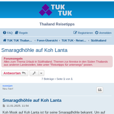
Thailand Reisetipps
FAQ
Regeln
Registrieren
Anmelden
TUK TUK Thailand Reisetipps
Foren-Übersicht
TUK TUK - Reiseinfos - Thailand Regional
Südthailand
Smaragdhöhle auf Koh Lanta
Forumsregeln
Alles zum Thema Urlaub in Südthailand. Themen zur Anreise in den Süden Thailands
aus anderen Landesteilen, bitte unter "Reisetipps für unterwegs" posten.
Antworten
7 Beiträge • Seite
1
von
1
susejan
Neu hier!
Smaragdhöhle auf Koh Lanta
B
11.01.2025, 11:54
e
i
Koh Mook auf Koh Lanta ist für seine Smaragdhöhle bekannt. Um auf