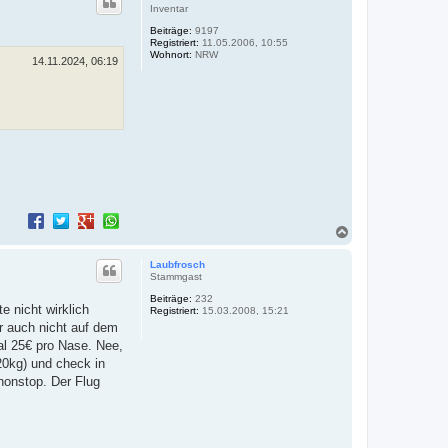
h
Inventar
o
Beiträge:
9197
b
Registriert:
11.05.2006, 10:55
e
Wohnort:
NRW
n
14.11.2024, 06:19
N
a
c
Laubfrosch
h
Stammgast
o
Beiträge:
232
b
e nicht wirklich
Registriert:
15.03.2008, 15:21
e
r auch nicht auf dem
n
al 25€ pro Nase. Nee,
20kg) und check in
nonstop. Der Flug