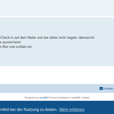
-Check-in auf dem Radar und war daher nicht negativ überrascht.
e ausreichend.
 Bier und schlafe ein.
Kontakt
Powered by
phpBB
® Forum Software © phpBB Limited
Deutsche Übersetzung durch
phpBB.de
Datenschutz
|
Nutzungsbedingungen
mfort bei der Nutzung zu bieten.
Mehr erfahren