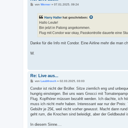
B
von
Werner
»
07.01.2025, 09:24
e
i
t
Harry Haller
hat geschrieben:
r
a
Hallo Leute!
g
Bin jetzt in Patong angekommen.
Flug mit Condor war okay, Passkontrolle dauerte eine St
Danke für die Info mit Condor. Eine Airline mehr die man 
W.
Re: Live aus...
B
von
Laubfrosch
»
02.03.2025, 03:03
e
i
Condor ist nicht der Brüller. Sitze ziemlich eng und unbequ
t
hungrig einsteigen. Bei uns wars Gnocci mit Tomatenpamp
r
a
Flug. Kopfhörer müssen bezahlt werden. Ich dachte, ich h
g
muss ich nicht mehr haben. Interessant war nur der Preis
Gebühr je 25€, weil nicht vorher gewusst. Macht dann run
geht rum, die Knochen sind beleidigt, aber der Geldbeutel i
In diesem Sinne....