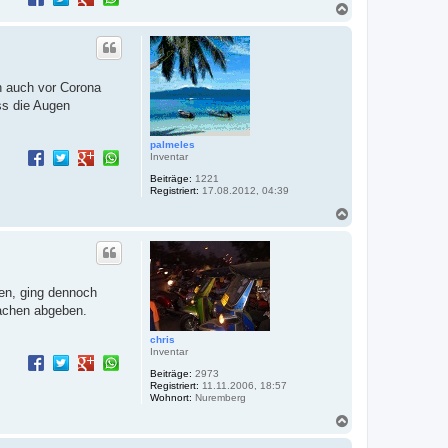
o
N
m
a
c
h
o
b
h auch vor Corona
e
ss die Augen
n
palmeles
Inventar
Beiträge:
1221
Registriert:
17.08.2012, 04:39
N
a
c
h
o
b
gen, ging dennoch
e
Sachen abgeben.
n
chris
Inventar
Beiträge:
2973
Registriert:
11.11.2006, 18:57
Wohnort:
Nuremberg
N
a