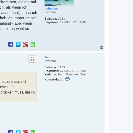
 gekommen, gleich mal
ch, als wenn ich
palmeles
Inventar
o ausschaut, muss ich
 hab ich immer selber
Beiträge:
1221
Registriert:
17.08.2012, 04:39
hailand - aber wenn
n soll es wohl so
N
a
c
Tom
h
Inventar
o
Beiträge:
3123
b
Registriert:
27.02.2007, 22:50
e
Wohnort:
Bern, Bangkok, Surin
n
K
Kontaktdaten:
ch dazu muss sich
o
n
eschleifen.
t
n drucken muss, um im
a
k
t
d
a
t
e
n
v
o
n
T