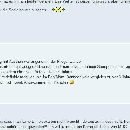
l hat es mir am besten gefallen. Das Wetter ist derzeit untypisch, aber für m
er die Seele baumeln lassen...
Flug mit Austrian war angenehm, der Flieger war voll.
sekarten mehr ausgestellt werden und man bekommt einen Stempel mit 45 Ta
wegen dem alten vom Anfang diesem Jahres....
ist definitiv mehr los, als im Feb/März. Dennoch kein Vergleich zu vor 3 Jahr
 nach Koh Kood. Angekommen im Paradies
gt, dass man keine Einreisekarten mehr braucht - derzeit zumindest nicht, ko
ganz schön teuer geworden!!! Ich will ja immer ein Komplett-Ticket von MUC -