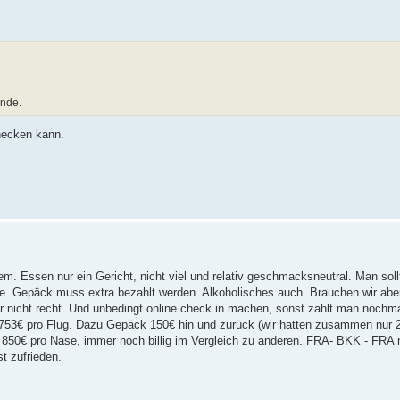
unde.
checken kann.
em. Essen nur ein Gericht, nicht viel und relativ geschmacksneutral. Man sollt
e. Gepäck muss extra bezahlt werden. Alkoholisches auch. Brauchen wir abe
ör nicht recht. Und unbedingt online check in machen, sonst zahlt man nochm
: 753€ pro Flug. Dazu Gepäck 150€ hin und zurück (wir hatten zusammen nur 
d 850€ pro Nase, immer noch billig im Vergleich zu anderen. FRA- BKK - FRA 
st zufrieden.