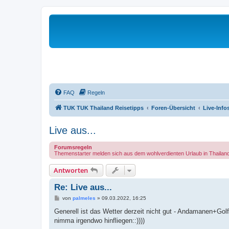
FAQ
Regeln
TUK TUK Thailand Reisetipps
Foren-Übersicht
Live-Info
Live aus...
Forumsregeln
Themenstarter melden sich aus dem wohlverdienten Urlaub in Thailand
Antworten
Re: Live aus...
B
von
palmeles
»
09.03.2022, 16:25
e
i
Generell ist das Wetter derzeit nicht gut - Andamanen+Golf
t
nimma irgendwo hinfliegen::))))
r
a