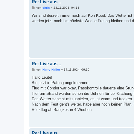
Re: Live aus...
B
von
chris
»
23.11.2023, 04:13
e
i
Wir sind derzeit immer noch auf Koh Kood. Das Wetter ist 
t
werden jetzt noch bis nächste Woche Freitag bleiben und 
r
a
g
Re: Live aus...
B
von
Harry Haller
»
14.11.2024, 06:19
e
i
Hallo Leute!
t
Bin jetzt in Patong angekommen.
r
a
Flug mit Condor war okay, Passkontrolle dauerte eine Stun
g
Hier am Strand wurden schon die Bühnen für Loi-Krathong-F
Das Wetter scheint mitzuspielen, es ist warm und trocken.
Nach dem Fest geht's weiter, habe aber noch keinen Plan, 
Rückflug ab Bangkok in 4 Wochen.
Re: Live aus...