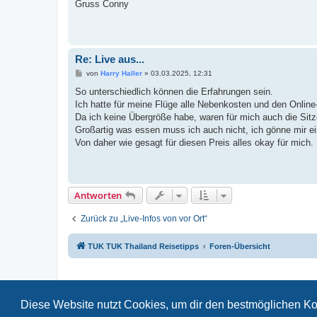
Gruss Conny
Re: Live aus...
B
von
Harry Haller
»
03.03.2025, 12:31
e
i
So unterschiedlich können die Erfahrungen sein.
t
Ich hatte für meine Flüge alle Nebenkosten und den Online
r
a
Da ich keine Übergröße habe, waren für mich auch die Sitz
g
Großartig was essen muss ich auch nicht, ich gönne mir ein
Von daher wie gesagt für diesen Preis alles okay für mich.
Antworten
Zurück zu „Live-Infos von vor Ort“
TUK TUK Thailand Reisetipps
Foren-Übersicht
Diese Website nutzt Cookies, um dir den bestmöglichen Ko