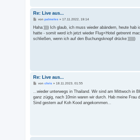
Re: Live aus...
B
von
palmeles
»
17.11.2022, 19:14
e
i
Haha:)))) Ich glaub, ich muss wieder abändern, heute hab 
t
hatte - somit werd ich jetzt wieder Flug+Hotel getrennt ma
r
a
schließen, wenn ich auf den Buchungsknopf drücke:))))))
g
Re: Live aus...
B
von
chris
»
18.11.2023, 01:55
e
i
...wieder unterwegs in Thailand. Wir sind am Mittwoch in 
t
ganz zügig, nach 10min waren wir durch. Hab meine Frau d
r
a
Sind gestern auf Koh Kood angekommen...
g