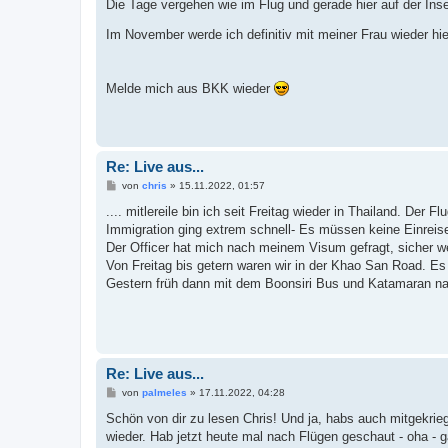
Die Tage vergehen wie im Flug und gerade hier auf der Inse
r
a
g
Im November werde ich definitiv mit meiner Frau wieder hi
Melde mich aus BKK wieder
Re: Live aus...
B
von
chris
»
15.11.2022, 01:57
e
i
.... mitlereile bin ich seit Freitag wieder in Thailand. Der 
t
Immigration ging extrem schnell- Es müssen keine Einrei
r
a
Der Officer hat mich nach meinem Visum gefragt, sicher 
g
Von Freitag bis getern waren wir in der Khao San Road. Es 
Gestern früh dann mit dem Boonsiri Bus und Katamaran
Re: Live aus...
B
von
palmeles
»
17.11.2022, 04:28
e
i
Schön von dir zu lesen Chris! Und ja, habs auch mitgekrie
t
wieder. Hab jetzt heute mal nach Flügen geschaut - oha - 
r