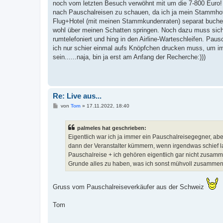
a
noch vom letzten Besuch verwöhnt mit um die 7-800 Euro! A
g
nach Pauschalreisen zu schauen, da ich ja mein Stammhotel 
Flug+Hotel (mit meinen Stammkundenraten) separat buche! 
wohl über meinen Schatten springen. Noch dazu muss sich 
rumtelefoniert und hing in den Airline-Warteschleifen. Paus
ich nur schier einmal aufs Knöpfchen drucken muss, um i
sein......naja, bin ja erst am Anfang der Recherche:)))
Re: Live aus...
B
von
Tom
»
17.11.2022, 18:40
e
i
t
palmeles hat geschrieben:
r
a
Eigentlich war ich ja immer ein Pauschalreisegegner, ab
g
dann der Veranstalter kümmern, wenn irgendwas schief lauf
Pauschalreise + ich gehören eigentlich gar nicht zusamm
Grunde alles zu haben, was ich sonst mühvoll zusammengeb
Gruss vom Pauschalreiseverkäufer aus der Schweiz
Tom