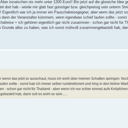
ber inzwischen nix mehr unter 1200 Euro!! Bin jetzt auf die gloreiche Idee
dort hab - würde mir glatt fast günstiger bzw. gleichpreisig sein unterm Stri
Eigentlich war ich ja immer ein Pauschalreisegegner, aber wenn das jetzt s
dann der Veranstalter kümmern, wenn irgendwas schief laufen sollte - sonst
chalreise + ich gehören eigentlich gar nicht zusammen - schon gar nicht für T
m Grunde alles zu haben, was ich sonst mühvoll zusammengebastelt hab, dan
er wenn das jetzt so ausschaut, muss ich wohl über meinen Schatten springen. No
en sollte - sonst hab ich immer selber rumtelefoniert und hing in den Airline-Wart
en - schon gar nicht für Thailand - aber wenn ich nur schier einmal aufs Knöpfche
astelt hab, dann soll es wohl so sein......