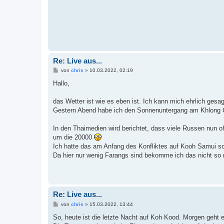
g
Re: Live aus...
B
von
chris
»
10.03.2022, 02:19
e
i
Hallo,
t
r
a
das Wetter ist wie es eben ist. Ich kann mich ehrlich gesag
g
Gestern Abend habe ich den Sonnenuntergang am Khlong 
In den Thaimedien wird berichtet, dass viele Russen nun o
um die 20000
Ich hatte das am Anfang des Konfliktes auf Kooh Samui s
Da hier nur wenig Farangs sind bekomme ich das nicht so 
Re: Live aus...
B
von
chris
»
15.03.2022, 13:44
e
i
So, heute ist die letzte Nacht auf Koh Kood. Morgen geht
t