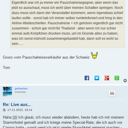
a
Eigentlich war ich ja immer ein Pauschalreisegegner, aber wenn das
g
jetzt so ausschaut, muss ich wohl über meinen Schatten springen. Noch
dazu muss sich dann der Veranstalter kümmern, wenn irgendwas schief
laufen sollte - sonst hab ich immer selber rumtelefoniert und hing in den
Airline-Warteschleifen. Pauschalreise + ich gehören eigentlich gar nicht
zusammen - schon gar nicht für Thailand - aber wenn ich nur schier
einmal aufs Knöpfchen drucken muss, um im Grunde alles zu haben,
was ich sonst mühvoll zusammengebastelt hab, dann soll es wohl so
sein......
Gruss vom Pauschalreiseverkäufer aus der Schweiz
Tom
palmeles
Inventar
Re: Live aus...
B
17.11.2022, 19:14
e
i
Haha:)))) Ich glaub, ich muss wieder abändern, heute hab ich mit meinem
t
Stammhotel gemailt und ich kriege meine Special-Rate, die ich auch vor
r
a
Corona hatte - somit werd ich jetzt wieder Flug+Hotel getrennt machen -