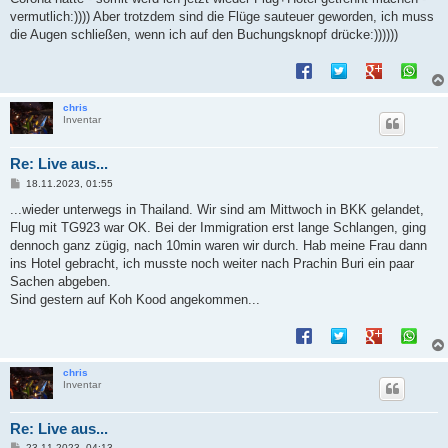
g
vermutlich:)))) Aber trotzdem sind die Flüge sauteuer geworden, ich muss
die Augen schließen, wenn ich auf den Buchungsknopf drücke:))))))
chris
Inventar
Re: Live aus...
B
18.11.2023, 01:55
e
i
...wieder unterwegs in Thailand. Wir sind am Mittwoch in BKK gelandet,
t
Flug mit TG923 war OK. Bei der Immigration erst lange Schlangen, ging
r
a
dennoch ganz zügig, nach 10min waren wir durch. Hab meine Frau dann
g
ins Hotel gebracht, ich musste noch weiter nach Prachin Buri ein paar
Sachen abgeben.
Sind gestern auf Koh Kood angekommen...
chris
Inventar
Re: Live aus...
B
23.11.2023, 04:13