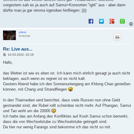
t
vorgestern sah es ja auch auf Samui+Konsorten "igitt" aus - aber dann
r
a
dürfte man ja gar nimma irgendwo hinfliegen::))))
g
chris
Inventar
Re: Live aus...
B
10.03.2022, 02:19
e
i
Hallo,
t
r
a
das Wetter ist wie es eben ist. Ich kann mich ehrlich gesagt ja auch nicht
g
beklagen, auch wenn es regnet ist es nicht kalt.
Gestern Abend habe ich den Sonnenuntergang am Khlong Chao genießen
können, mit Chang und Strandfliegen
In den Thaimedien wird berichtet, dass viele Russen nun ohne Geld
gestrandet sind, der Rubel rollt scheinbar nicht mehr. Auf Phangan, Samui
und Tao wohl um die 20000
Ich hatte das am Anfang des Konfliktes auf Kooh Samui schon bemerkt,
dass die von Wechselstube zu Wechselstube getingelt sind.
Da hier nur wenig Farangs sind bekomme ich das nicht so mit.