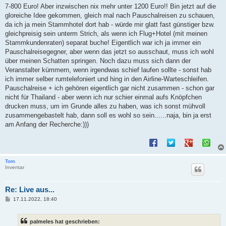
7-800 Euro! Aber inzwischen nix mehr unter 1200 Euro!! Bin jetzt auf die
gloreiche Idee gekommen, gleich mal nach Pauschalreisen zu schauen,
da ich ja mein Stammhotel dort hab - würde mir glatt fast günstiger bzw.
gleichpreisig sein unterm Strich, als wenn ich Flug+Hotel (mit meinen
Stammkundenraten) separat buche! Eigentlich war ich ja immer ein
Pauschalreisegegner, aber wenn das jetzt so ausschaut, muss ich wohl
über meinen Schatten springen. Noch dazu muss sich dann der
Veranstalter kümmern, wenn irgendwas schief laufen sollte - sonst hab
ich immer selber rumtelefoniert und hing in den Airline-Warteschleifen.
Pauschalreise + ich gehören eigentlich gar nicht zusammen - schon gar
nicht für Thailand - aber wenn ich nur schier einmal aufs Knöpfchen
drucken muss, um im Grunde alles zu haben, was ich sonst mühvoll
zusammengebastelt hab, dann soll es wohl so sein......naja, bin ja erst
am Anfang der Recherche:)))
Tom
Inventar
Re: Live aus...
B
17.11.2022, 18:40
e
i
t
palmeles hat geschrieben:
r