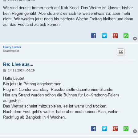
e
i
Wir sind derzeit immer noch auf Koh Kood. Das Wetter ist klasse, bisher
t
kein Regen gehabt. Abends zieht es sich teilweise etwas zu, aber mehr
r
a
nicht. Wir werden jetzt noch bis nächste Woche Freitag bleiben und dann
g
auf das Festland zurück kehren.
Harry Haller
Stammgast
Re: Live aus...
B
14.11.2024, 06:19
e
i
Hallo Leute!
t
Bin jetzt in Patong angekommen.
r
a
Flug mit Condor war okay, Passkontrolle dauerte eine Stunde.
g
Hier am Strand wurden schon die Bühnen für Loi-Krathong-Feiern
aufgestellt.
Das Wetter scheint mitzuspielen, es ist warm und trocken.
Nach dem Fest geht's weiter, habe aber noch keinen Plan, wohin.
Rückflug ab Bangkok in 4 Wochen.