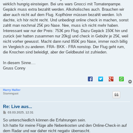
a
wirklich hungrig einsteigen. Bei uns wars Gnocci mit Tomatenpampe.
g
Gepäck muss extra bezahlt werden. Alkoholisches auch. Brauchen wir
aber auch nicht auf dem Flug. Kopfhörer müssen bezahlt werden. Ich
dachte, ich hör nicht recht. Und unbedingt online check in machen, sonst
zahlt man nochmal 25€ pro Nase. Nee, muss ich nicht mehr haben.
Interessant war nur der Preis: 753€ pro Flug. Dazu Gepäck 150€ hin und
zurück (wir hatten zusammen nur 20kg) und check in Gebühr je 25€, weil
nicht vorher gewusst. Macht dann rund 850€ pro Nase, immer noch billig
im Vergleich zu anderen. FRA- BKK - FRA nonstop. Der Flug geht rum,
die Knochen sind beleidigt, aber der Geldbeutel ist zufrieden.
In diesem Sinne....
Gruss Conny
Harry Haller
Stammgast
Re: Live aus...
B
03.03.2025, 12:31
e
i
So unterschiedlich können die Erfahrungen sein.
t
Ich hatte für meine Flüge alle Nebenkosten und den Online-Check-in auf
r
a
dem Radar und war daher nicht negativ überrascht.