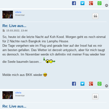
chris
Inventar
Re: Live aus...
B
15.03.2022, 13:44
e
i
So, heute ist die letzte Nacht auf Koh Kood. Morgen geht es noch einmal
t
für 2 Nächte nach Bangkok ins Lamphu House.
r
a
Die Tage vergehen wie im Flug und gerade hier auf der Insel hat es mir
g
am besten gefallen. Das Wetter ist derzeit untypisch, aber für mich taugt
es dennoch. Im November werde ich definitiv mit meiner Frau wieder hier
die Seele baumeln lassen...
Melde mich aus BKK wieder
chris
Inventar
Re: Live aus...