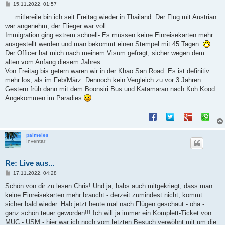
B
15.11.2022, 01:57
e
i
.... mitlereile bin ich seit Freitag wieder in Thailand. Der Flug mit Austrian
t
war angenehm, der Flieger war voll.
r
a
Immigration ging extrem schnell- Es müssen keine Einreisekarten mehr
g
ausgestellt werden und man bekommt einen Stempel mit 45 Tagen.
Der Officer hat mich nach meinem Visum gefragt, sicher wegen dem
alten vom Anfang diesem Jahres....
Von Freitag bis getern waren wir in der Khao San Road. Es ist definitiv
mehr los, als im Feb/März. Dennoch kein Vergleich zu vor 3 Jahren.
Gestern früh dann mit dem Boonsiri Bus und Katamaran nach Koh Kood.
Angekommen im Paradies
palmeles
Inventar
Re: Live aus...
B
17.11.2022, 04:28
e
i
Schön von dir zu lesen Chris! Und ja, habs auch mitgekriegt, dass man
t
keine Einreisekarten mehr braucht - derzeit zumindest nicht, kommt
r
a
sicher bald wieder. Hab jetzt heute mal nach Flügen geschaut - oha -
g
ganz schön teuer geworden!!! Ich will ja immer ein Komplett-Ticket von
MUC - USM - hier war ich noch vom letzten Besuch verwöhnt mit um die