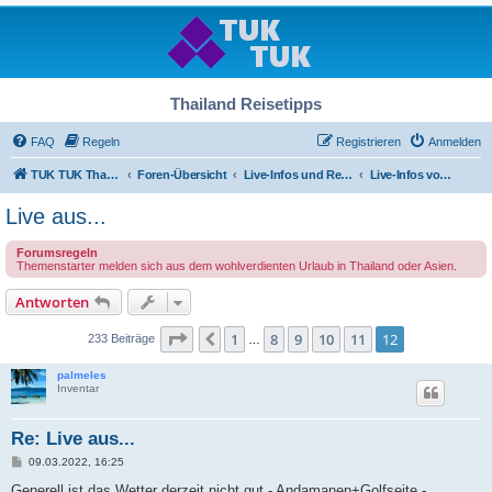
Thailand Reisetipps
FAQ
Regeln
Registrieren
Anmelden
TUK TUK Thailand Reisetipps
Foren-Übersicht
Live-Infos und Reiseberichte
Live-Infos von vor Ort
Live aus...
Forumsregeln
Themenstarter melden sich aus dem wohlverdienten Urlaub in Thailand oder Asien.
Antworten
Seite
12
von
12
1
8
9
10
11
12
Vorherige
233 Beiträge
…
palmeles
Inventar
Re: Live aus...
B
09.03.2022, 16:25
e
i
Generell ist das Wetter derzeit nicht gut - Andamanen+Golfseite -