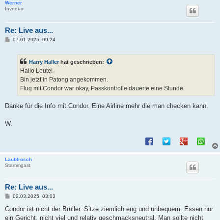
Werner
Inventar
Re: Live aus...
B
07.01.2025, 09:24
e
i
t
Harry Haller
hat geschrieben:
r
a
Hallo Leute!
g
Bin jetzt in Patong angekommen.
Flug mit Condor war okay, Passkontrolle dauerte eine Stunde.
Danke für die Info mit Condor. Eine Airline mehr die man checken kann.
W.
Laubfrosch
Stammgast
Re: Live aus...
B
02.03.2025, 03:03
e
i
Condor ist nicht der Brüller. Sitze ziemlich eng und unbequem. Essen nur
t
ein Gericht, nicht viel und relativ geschmacksneutral. Man sollte nicht
r