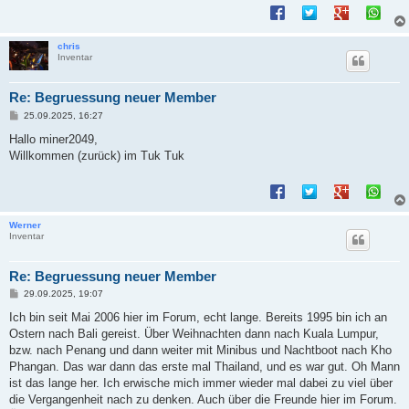
chris
Inventar
Re: Begruessung neuer Member
B
25.09.2025, 16:27
e
i
Hallo miner2049,
t
Willkommen (zurück) im Tuk Tuk
r
a
g
Werner
Inventar
Re: Begruessung neuer Member
B
29.09.2025, 19:07
e
i
Ich bin seit Mai 2006 hier im Forum, echt lange. Bereits 1995 bin ich an
t
Ostern nach Bali gereist. Über Weihnachten dann nach Kuala Lumpur,
r
a
bzw. nach Penang und dann weiter mit Minibus und Nachtboot nach Kho
g
Phangan. Das war dann das erste mal Thailand, und es war gut. Oh Mann
ist das lange her. Ich erwische mich immer wieder mal dabei zu viel über
die Vergangenheit nach zu denken. Auch über die Freunde hier im Forum.