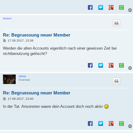
butzer
Re: Begruessung neuer Member
B
17.06.2017, 13:36
e
i
Werden die alten Accounts eigentlich nach einer gewissen Zeit bei
t
nichtbenutzung gelöscht?
r
a
g
chris
Inventar
Re: Begruessung neuer Member
B
17.06.2017, 13:40
e
i
In der Tat. Ansonsten waere dein Account doch noch aktiv
t
r
a
g