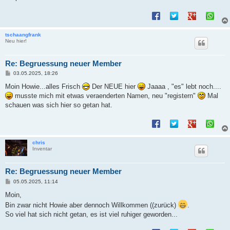
tschaangfrank
Neu hier!
Re: Begruessung neuer Member
B
03.05.2025, 18:26
e
i
Moin Howie...alles Frisch
Der NEUE hier
Jaaaa , "es" lebt noch....
t
musste mich mit etwas veraenderten Namen, neu "registern"
Mal
r
a
schauen was sich hier so getan hat.
g
chris
Inventar
Re: Begruessung neuer Member
B
05.05.2025, 11:14
e
i
Moin,
t
Bin zwar nicht Howie aber dennoch Willkommen ((zurück)
.
r
a
So viel hat sich nicht getan, es ist viel ruhiger geworden...
g