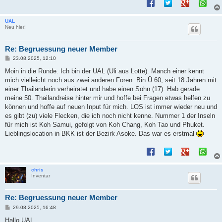
UAL
Neu hier!
Re: Begruessung neuer Member
B
23.08.2025, 12:10
e
i
Moin in die Runde. Ich bin der UAL (Uli aus Lotte). Manch einer kennt
t
mich vielleicht noch aus zwei anderen Foren. Bin Ü 60, seit 18 Jahren mit
r
a
einer Thailänderin verheiratet und habe einen Sohn (17). Hab gerade
g
meine 50. Thailandreise hinter mir und hoffe bei Fragen etwas helfen zu
können und hoffe auf neuen Input für mich. LOS ist immer wieder neu und
es gibt (zu) viele Flecken, die ich noch nicht kenne. Nummer 1 der Inseln
für mich ist Koh Samui, gefolgt von Koh Chang, Koh Tao und Phuket.
Lieblingslocation in BKK ist der Bezirk Asoke. Das war es erstmal
chris
Inventar
Re: Begruessung neuer Member
B
29.08.2025, 16:48
e
i
Hallo UAL,