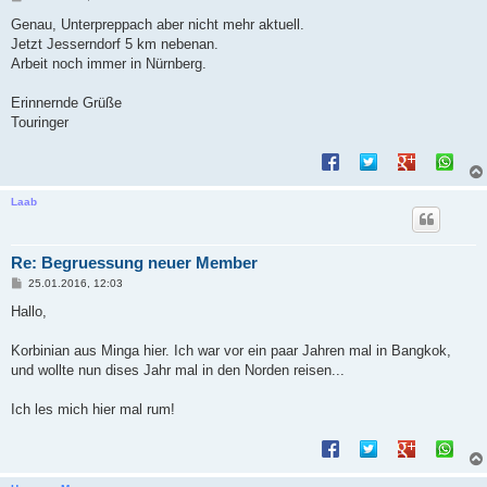
e
i
Genau, Unterpreppach aber nicht mehr aktuell.
t
Jetzt Jesserndorf 5 km nebenan.
r
a
Arbeit noch immer in Nürnberg.
g
Erinnernde Grüße
Touringer
Laab
Re: Begruessung neuer Member
B
25.01.2016, 12:03
e
i
Hallo,
t
r
a
Korbinian aus Minga hier. Ich war vor ein paar Jahren mal in Bangkok,
g
und wollte nun dises Jahr mal in den Norden reisen...
Ich les mich hier mal rum!