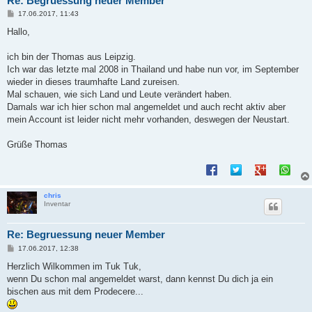
Re: Begruessung neuer Member
B
17.06.2017, 11:43
e
i
Hallo,
t
r
a
ich bin der Thomas aus Leipzig.
g
Ich war das letzte mal 2008 in Thailand und habe nun vor, im September
wieder in dieses traumhafte Land zureisen.
Mal schauen, wie sich Land und Leute verändert haben.
Damals war ich hier schon mal angemeldet und auch recht aktiv aber
mein Account ist leider nicht mehr vorhanden, deswegen der Neustart.
Grüße Thomas
chris
Inventar
Re: Begruessung neuer Member
B
17.06.2017, 12:38
e
i
Herzlich Wilkommen im Tuk Tuk,
t
wenn Du schon mal angemeldet warst, dann kennst Du dich ja ein
r
a
bischen aus mit dem Prodecere...
g