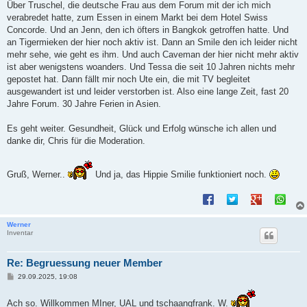
Über Truschel, die deutsche Frau aus dem Forum mit der ich mich
verabredet hatte, zum Essen in einem Markt bei dem Hotel Swiss
Concorde. Und an Jenn, den ich öfters in Bangkok getroffen hatte. Und
an Tigermieken der hier noch aktiv ist. Dann an Smile den ich leider nicht
mehr sehe, wie geht es ihm. Und auch Caveman der hier nicht mehr aktiv
ist aber wenigstens woanders. Und Tessa die seit 10 Jahren nichts mehr
gepostet hat. Dann fällt mir noch Ute ein, die mit TV begleitet
ausgewandert ist und leider verstorben ist. Also eine lange Zeit, fast 20
Jahre Forum. 30 Jahre Ferien in Asien.
Es geht weiter. Gesundheit, Glück und Erfolg wünsche ich allen und
danke dir, Chris für die Moderation.
Gruß, Werner..
Und ja, das Hippie Smilie funktioniert noch.
Werner
Inventar
Re: Begruessung neuer Member
B
29.09.2025, 19:08
e
i
t
Ach so. Willkommen MIner, UAL und tschaangfrank. W.