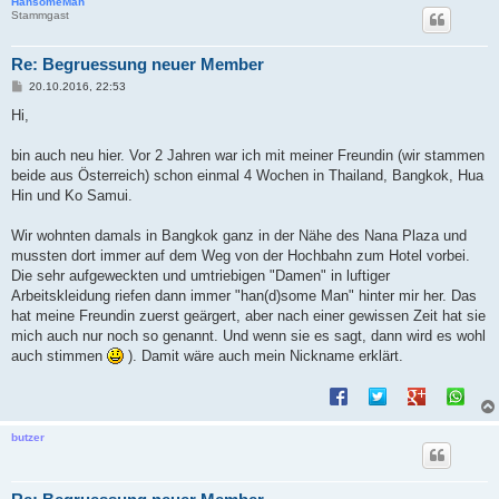
HansomeMan
Stammgast
Re: Begruessung neuer Member
B
20.10.2016, 22:53
e
i
Hi,
t
r
a
bin auch neu hier. Vor 2 Jahren war ich mit meiner Freundin (wir stammen
g
beide aus Österreich) schon einmal 4 Wochen in Thailand, Bangkok, Hua
Hin und Ko Samui.
Wir wohnten damals in Bangkok ganz in der Nähe des Nana Plaza und
mussten dort immer auf dem Weg von der Hochbahn zum Hotel vorbei.
Die sehr aufgeweckten und umtriebigen "Damen" in luftiger
Arbeitskleidung riefen dann immer "han(d)some Man" hinter mir her. Das
hat meine Freundin zuerst geärgert, aber nach einer gewissen Zeit hat sie
mich auch nur noch so genannt. Und wenn sie es sagt, dann wird es wohl
auch stimmen
). Damit wäre auch mein Nickname erklärt.
butzer