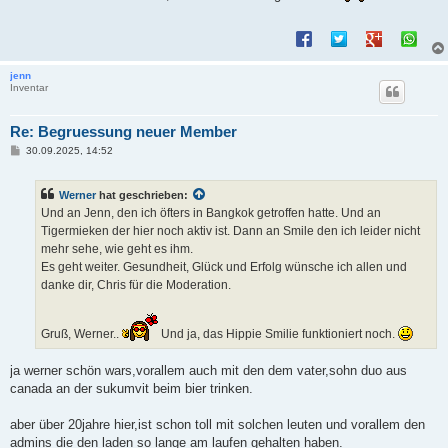
r
a
g
jenn
Inventar
Re: Begruessung neuer Member
B
30.09.2025, 14:52
e
i
t
Werner
hat geschrieben:
r
a
Und an Jenn, den ich öfters in Bangkok getroffen hatte. Und an
g
Tigermieken der hier noch aktiv ist. Dann an Smile den ich leider nicht
mehr sehe, wie geht es ihm.
Es geht weiter. Gesundheit, Glück und Erfolg wünsche ich allen und
danke dir, Chris für die Moderation.
Gruß, Werner..
Und ja, das Hippie Smilie funktioniert noch.
ja werner schön wars,vorallem auch mit den dem vater,sohn duo aus
canada an der sukumvit beim bier trinken.
aber über 20jahre hier,ist schon toll mit solchen leuten und vorallem den
admins die den laden so lange am laufen gehalten haben.