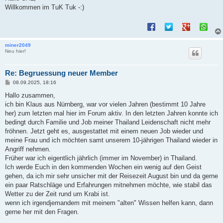
t
Willkommen im TuK Tuk -:)
r
a
g
miner2049
Neu hier!
Re: Begruessung neuer Member
B
08.09.2025, 18:16
e
i
Hallo zusammen,
t
ich bin Klaus aus Nürnberg, war vor vielen Jahren (bestimmt 10 Jahre
r
a
her) zum letzten mal hier im Forum aktiv. In den letzten Jahren konnte ich
g
bedingt durch Familie und Job meiner Thailand Leidenschaft nicht mehr
fröhnen. Jetzt geht es, ausgestattet mit einem neuen Job wieder und
meine Frau und ich möchten samt unserem 10-jährigen Thailand wieder in
Angriff nehmen.
Früher war ich eigentlich jährlich (immer im November) in Thailand.
Ich werde Euch in den kommenden Wochen ein wenig auf den Geist
gehen, da ich mir sehr unsicher mit der Reisezeit August bin und da gerne
ein paar Ratschläge und Erfahrungen mitnehmen möchte, wie stabil das
Wetter zu der Zeit rund um Krabi ist.
wenn ich irgendjemandem mit meinem "alten" Wissen helfen kann, dann
gerne her mit den Fragen.