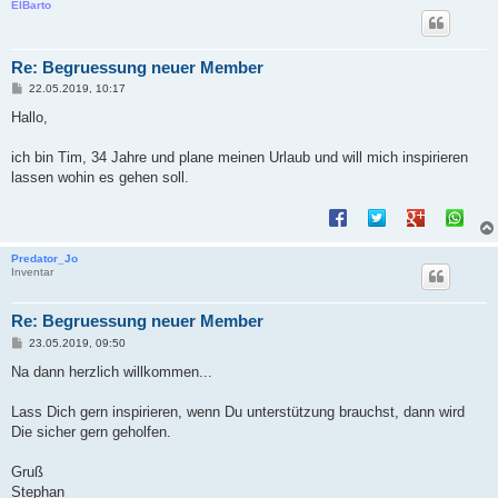
ElBarto
Re: Begruessung neuer Member
B
22.05.2019, 10:17
e
i
Hallo,
t
r
a
ich bin Tim, 34 Jahre und plane meinen Urlaub und will mich inspirieren
g
lassen wohin es gehen soll.
Predator_Jo
Inventar
Re: Begruessung neuer Member
B
23.05.2019, 09:50
e
i
Na dann herzlich willkommen...
t
r
a
Lass Dich gern inspirieren, wenn Du unterstützung brauchst, dann wird
g
Die sicher gern geholfen.
Gruß
Stephan