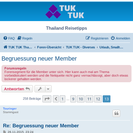
Thailand Reisetipps
FAQ
Regeln
Registrieren
Anmelden
TUK TUK Thailand Reisetipps
Foren-Übersicht
TUK TUK - Diverses
Urlaub, Smalltalk und Treffpunkt
Begruessung neuer Member
Forumsregeln
Forensegment für die Member unter sich. Hier kann auch mal am Thema
vorbeidiskutiert werden und die Netiquette nicht ganz vernachlässigt, aber doch etwas
lockerer gehalten werden.
Antworten
Seite
13
von
13
1
9
10
11
12
13
Vorherige
258 Beiträge
…
Touringer
Stammgast
Re: Begruessung neuer Member
B
26.11.2015, 23:24