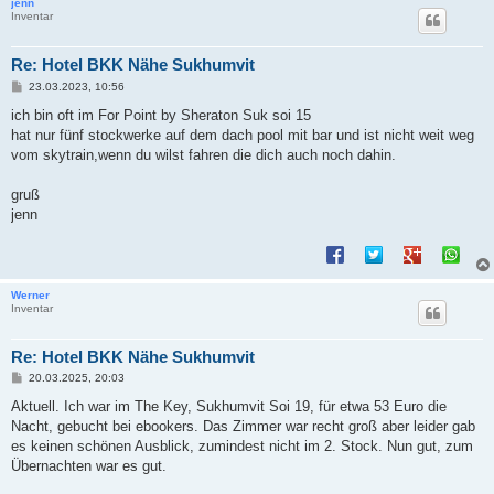
jenn
Inventar
Re: Hotel BKK Nähe Sukhumvit
B
23.03.2023, 10:56
e
i
ich bin oft im For Point by Sheraton Suk soi 15
t
hat nur fünf stockwerke auf dem dach pool mit bar und ist nicht weit weg
r
a
vom skytrain,wenn du wilst fahren die dich auch noch dahin.
g
gruß
jenn
Werner
Inventar
Re: Hotel BKK Nähe Sukhumvit
B
20.03.2025, 20:03
e
i
Aktuell. Ich war im The Key, Sukhumvit Soi 19, für etwa 53 Euro die
t
Nacht, gebucht bei ebookers. Das Zimmer war recht groß aber leider gab
r
a
es keinen schönen Ausblick, zumindest nicht im 2. Stock. Nun gut, zum
g
Übernachten war es gut.