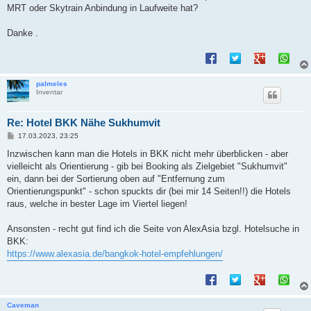
t
MRT oder Skytrain Anbindung in Laufweite hat?
r
a
g
Danke .
palmeles
Inventar
Re: Hotel BKK Nähe Sukhumvit
B
17.03.2023, 23:25
e
i
Inzwischen kann man die Hotels in BKK nicht mehr überblicken - aber
t
vielleicht als Orientierung - gib bei Booking als Zielgebiet "Sukhumvit"
r
a
ein, dann bei der Sortierung oben auf "Entfernung zum
g
Orientierungspunkt" - schon spuckts dir (bei mir 14 Seiten!!) die Hotels
raus, welche in bester Lage im Viertel liegen!
Ansonsten - recht gut find ich die Seite von AlexAsia bzgl. Hotelsuche in
BKK:
https://www.alexasia.de/bangkok-hotel-empfehlungen/
Caveman