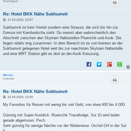
Stammgast
Re: Hotel BKK Nähe Sukhumvit
B
17.03.2023, 23:57
e
i
Sukhumvit ist kein Viertel sondern eine Strasse, die sich bis hin zur
t
Grenze mit Kambodscha zieht. Du meinst aber wahrscheinlich den
r
a
Abschnitt zwischen den Skytrain Haltestellen Ploenchit und Asok. Die
g
liegen relativ eng zusammen. In dem Bereich ist es von keinem an der
Sukhumvit gelegenen Hotel weit bis zur naechsten Skytrain Haltestelle
und eine MRT Station gibt es dort an der Asok Kreuzung.
Werner
Inventar
Re: Hotel BKK Nähe Sukhumvit
B
22.03.2023, 22:50
e
i
My Favorites für Reisen mit wenig bis viel Geld, von etwa 600 bis 4.000:
t
r
a
Günstig mit Super Ausblick: Roamchit Travellodge, Soi 10 wird leider
g
gerade abgerissen. Pech.
Sehr günstig für wenige Nächte vor der Weiterreise: Orchid GH in der Soi
6