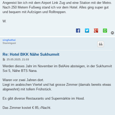
Angereist bin ich mit dem Airport Link Zug und eine Station mit der Metro.
Nach 250 Metern Fußweg stand ich vor dem Hotel. Alles ging super gut
und bequem mit Aufzügen und Rolltreppen.
W.
singhathai
Stammgast
Re: Hotel BKK Nähe Sukhumvit
B
25.05.2025, 21:03
e
i
Werden dieses Jahr im November im BelAire absteigen, in der Sukhumvit
t
Soi 5, Nähe BTS Nana.
r
a
g
Waren vor zwei Jahren dort.
Liegt im arabischen Viertel und hat grosse Zimmer (damals bereits etwas
abgewohnt) mit tollem Frühstück.
Es gibt diverse Restaurants und Supermärkte im Hood.
Das Zimmer kostet € 85,-/Nacht.