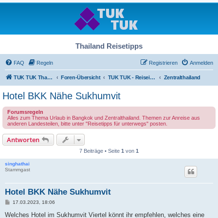
Thailand Reisetipps
FAQ
Regeln
Registrieren
Anmelden
TUK TUK Thailand Reisetipps
Foren-Übersicht
TUK TUK - Reiseinfos - Thailand Regional
Zentralthailand
Hotel BKK Nähe Sukhumvit
Forumsregeln
Alles zum Thema Urlaub in Bangkok und Zentralthailand. Themen zur Anreise aus
anderen Landesteilen, bitte unter "Reisetipps für unterwegs" posten.
Antworten
7 Beiträge • Seite
1
von
1
singhathai
Stammgast
Hotel BKK Nähe Sukhumvit
B
17.03.2023, 18:06
e
i
Welches Hotel im Sukhumvit Viertel könnt ihr empfehlen, welches eine