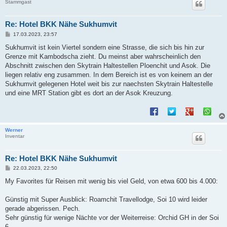
Stammgast
Re: Hotel BKK Nähe Sukhumvit
B
17.03.2023, 23:57
e
i
Sukhumvit ist kein Viertel sondern eine Strasse, die sich bis hin zur
t
Grenze mit Kambodscha zieht. Du meinst aber wahrscheinlich den
r
a
Abschnitt zwischen den Skytrain Haltestellen Ploenchit und Asok. Die
g
liegen relativ eng zusammen. In dem Bereich ist es von keinem an der
Sukhumvit gelegenen Hotel weit bis zur naechsten Skytrain Haltestelle
und eine MRT Station gibt es dort an der Asok Kreuzung.
Werner
Inventar
Re: Hotel BKK Nähe Sukhumvit
B
22.03.2023, 22:50
e
i
My Favorites für Reisen mit wenig bis viel Geld, von etwa 600 bis 4.000:
t
r
a
Günstig mit Super Ausblick: Roamchit Travellodge, Soi 10 wird leider
g
gerade abgerissen. Pech.
Sehr günstig für wenige Nächte vor der Weiterreise: Orchid GH in der Soi
6