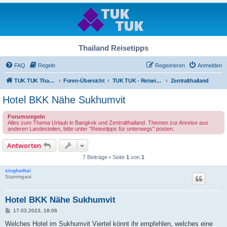
Thailand Reisetipps
FAQ
Regeln
Registrieren
Anmelden
TUK TUK Thailand Reisetipps
Foren-Übersicht
TUK TUK - Reiseinfos - Thailand Regional
Zentralthailand
Hotel BKK Nähe Sukhumvit
Forumsregeln
Alles zum Thema Urlaub in Bangkok und Zentralthailand. Themen zur Anreise aus
anderen Landesteilen, bitte unter "Reisetipps für unterwegs" posten.
Antworten
7 Beiträge • Seite
1
von
1
singhathai
Stammgast
Hotel BKK Nähe Sukhumvit
B
17.03.2023, 18:06
e
i
Welches Hotel im Sukhumvit Viertel könnt ihr empfehlen, welches eine