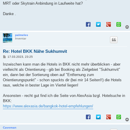
t
MRT oder Skytrain Anbindung in Laufweite hat?
r
a
g
Danke .
palmeles
Inventar
Re: Hotel BKK Nähe Sukhumvit
B
17.03.2023, 23:25
e
i
Inzwischen kann man die Hotels in BKK nicht mehr überblicken - aber
t
vielleicht als Orientierung - gib bei Booking als Zielgebiet "Sukhumvit"
r
a
ein, dann bei der Sortierung oben auf "Entfernung zum
g
Orientierungspunkt" - schon spuckts dir (bei mir 14 Seiten!!) die Hotels
raus, welche in bester Lage im Viertel liegen!
Ansonsten - recht gut find ich die Seite von AlexAsia bzgl. Hotelsuche in
BKK:
https://www.alexasia.de/bangkok-hotel-empfehlungen/
Caveman