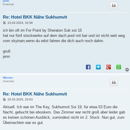
jenn
Inventar
Re: Hotel BKK Nähe Sukhumvit
B
23.03.2023, 10:56
e
i
ich bin oft im For Point by Sheraton Suk soi 15
t
hat nur fünf stockwerke auf dem dach pool mit bar und ist nicht weit weg
r
a
vom skytrain,wenn du wilst fahren die dich auch noch dahin.
g
gruß
jenn
Werner
Inventar
Re: Hotel BKK Nähe Sukhumvit
B
20.03.2025, 20:03
e
i
Aktuell. Ich war im The Key, Sukhumvit Soi 19, für etwa 53 Euro die
t
Nacht, gebucht bei ebookers. Das Zimmer war recht groß aber leider gab
r
a
es keinen schönen Ausblick, zumindest nicht im 2. Stock. Nun gut, zum
g
Übernachten war es gut.