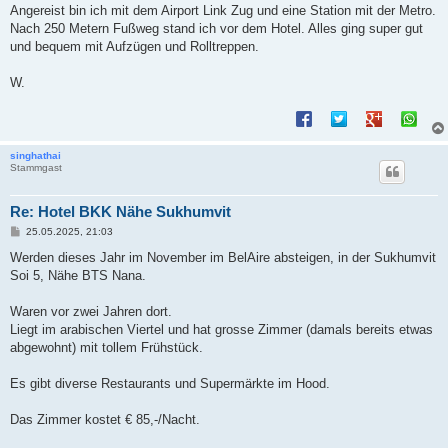
Angereist bin ich mit dem Airport Link Zug und eine Station mit der Metro.
Nach 250 Metern Fußweg stand ich vor dem Hotel. Alles ging super gut
und bequem mit Aufzügen und Rolltreppen.
W.
singhathai
Stammgast
Re: Hotel BKK Nähe Sukhumvit
B
25.05.2025, 21:03
e
i
Werden dieses Jahr im November im BelAire absteigen, in der Sukhumvit
t
Soi 5, Nähe BTS Nana.
r
a
g
Waren vor zwei Jahren dort.
Liegt im arabischen Viertel und hat grosse Zimmer (damals bereits etwas
abgewohnt) mit tollem Frühstück.
Es gibt diverse Restaurants und Supermärkte im Hood.
Das Zimmer kostet € 85,-/Nacht.