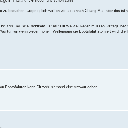
Tage in Thailand. Wir freuen uns schon sehr!
 zu besuchen. Ursprünglich wollten wir auch nach Chiang Mai, aber das ist vi
und Koh Tao. Wie "schlimm" ist es? Mit wie viel Regen müssen wir tagsüber 
as tun wir wenn wegen hohem Wellengang die Bootsfahrt storniert wird, die 
on Bootsfahrten kann Dir wohl niemand eine Antwort geben.