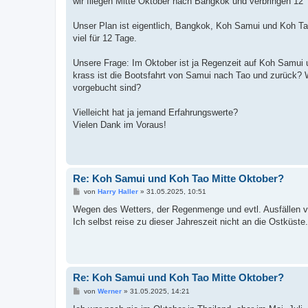
wir fliegen Mitte Oktober nach Bangkok und verbringen 12 
g
Unser Plan ist eigentlich, Bangkok, Koh Samui und Koh Tao
viel für 12 Tage.
Unsere Frage: Im Oktober ist ja Regenzeit auf Koh Samui 
krass ist die Bootsfahrt von Samui nach Tao und zurück? W
vorgebucht sind?
Vielleicht hat ja jemand Erfahrungswerte?
Vielen Dank im Voraus!
Re: Koh Samui und Koh Tao Mitte Oktober?
B
von
Harry Haller
»
31.05.2025, 10:51
e
i
Wegen des Wetters, der Regenmenge und evtl. Ausfällen v
t
Ich selbst reise zu dieser Jahreszeit nicht an die Ostküste.
r
a
g
Re: Koh Samui und Koh Tao Mitte Oktober?
B
von
Werner
»
31.05.2025, 14:21
e
i