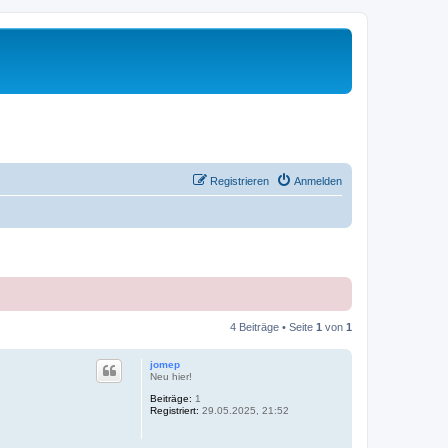
Registrieren
Anmelden
4 Beiträge • Seite
1
von
1
jomep
Neu hier!
Beiträge:
1
Registriert:
29.05.2025, 21:52