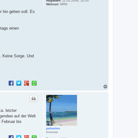
Registriert:
11.05.2006, 10:55
e
Wohnort:
NRW
n
r hin gehen soll. Es
ttags einen
n. Keine Sorge. Und
N
a
c
h
o
b
a. letzter
e
rgendwo auf der Welt
n
e Februar bis
palmeles
Inventar