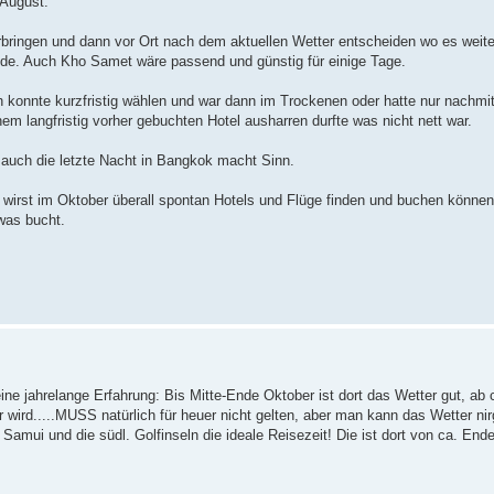
 August.
rbringen und dann vor Ort nach dem aktuellen Wetter entscheiden wo es weite
ände. Auch Kho Samet wäre passend und günstig für einige Tage.
ch konnte kurzfristig wählen und war dann im Trockenen oder hatte nur nachmi
m langfristig vorher gebuchten Hotel ausharren durfte was nicht nett war.
 auch die letzte Nacht in Bangkok macht Sinn.
 wirst im Oktober überall spontan Hotels und Flüge finden und buchen könne
twas bucht.
ne jahrelange Erfahrung: Bis Mitte-Ende Oktober ist dort das Wetter gut, ab c
wird.....MUSS natürlich für heuer nicht gelten, aber man kann das Wetter ni
 Samui und die südl. Golfinseln die ideale Reisezeit! Die ist dort von ca. End