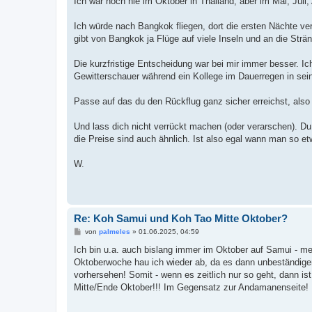
Ich war noch nie im Oktober in Thailand, aber im Mai, Juli,
t
r
a
Ich würde nach Bangkok fliegen, dort die ersten Nächte ve
g
gibt von Bangkok ja Flüge auf viele Inseln und an die Str
Die kurzfristige Entscheidung war bei mir immer besser. I
Gewitterschauer während ein Kollege im Dauerregen in seine
Passe auf das du den Rückflug ganz sicher erreichst, also
Und lass dich nicht verrückt machen (oder verarschen). Du
die Preise sind auch ähnlich. Ist also egal wann man so e
W.
Re: Koh Samui und Koh Tao Mitte Oktober?
B
von
palmeles
»
01.06.2025, 04:59
e
i
Ich bin u.a. auch bislang immer im Oktober auf Samui - mei
t
Oktoberwoche hau ich wieder ab, da es dann unbeständiger 
r
a
vorhersehen! Somit - wenn es zeitlich nur so geht, dann ist
g
Mitte/Ende Oktober!!! Im Gegensatz zur Andamanenseite!