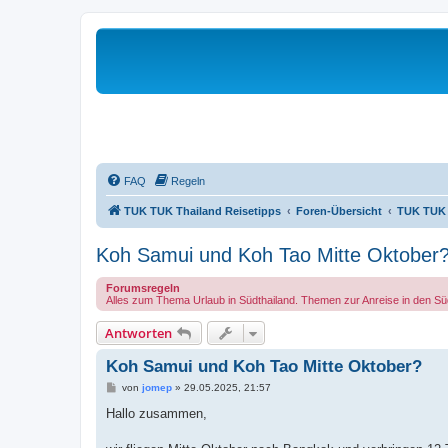
FAQ
Regeln
TUK TUK Thailand Reisetipps
Foren-Übersicht
TUK TUK -
Koh Samui und Koh Tao Mitte Oktober
Forumsregeln
Alles zum Thema Urlaub in Südthailand. Themen zur Anreise in den Süd
Antworten
Koh Samui und Koh Tao Mitte Oktober?
B
von
jomep
»
29.05.2025, 21:57
e
i
Hallo zusammen,
t
r
a