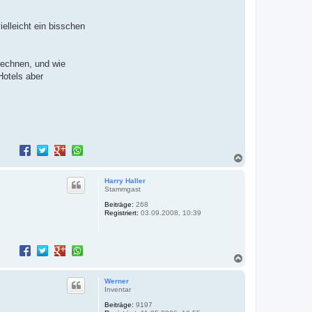
elleicht ein bisschen
rechnen, und wie
Hotels aber
N
a
c
Harry Haller
h
Stammgast
o
Beiträge:
268
b
Registriert:
03.09.2008, 10:39
e
n
N
a
c
Werner
h
Inventar
o
Beiträge:
9197
b