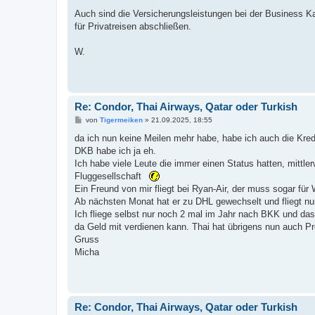
g
Auch sind die Versicherungsleistungen bei der Business Ka
für Privatreisen abschließen.
W.
Re: Condor, Thai Airways, Qatar oder Turkish
B
von
Tigermeiken
»
21.09.2025, 18:55
e
i
da ich nun keine Meilen mehr habe, habe ich auch die Kred
t
DKB habe ich ja eh.
r
a
Ich habe viele Leute die immer einen Status hatten, mittle
g
Fluggesellschaft
Ein Freund von mir fliegt bei Ryan-Air, der muss sogar fü
Ab nächsten Monat hat er zu DHL gewechselt und fliegt nu
Ich fliege selbst nur noch 2 mal im Jahr nach BKK und d
da Geld mit verdienen kann. Thai hat übrigens nun auch P
Gruss
Micha
Re: Condor, Thai Airways, Qatar oder Turkish