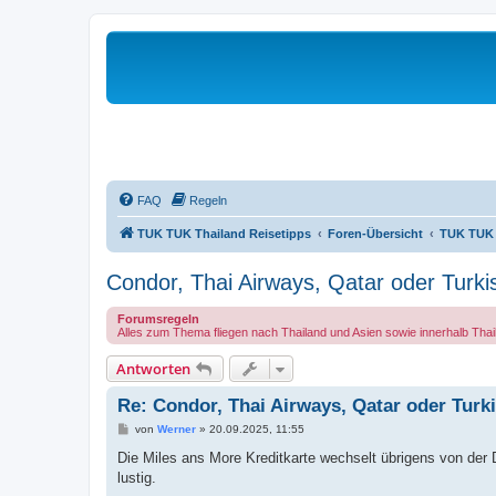
FAQ
Regeln
TUK TUK Thailand Reisetipps
Foren-Übersicht
TUK TUK 
Condor, Thai Airways, Qatar oder Turki
Forumsregeln
Alles zum Thema fliegen nach Thailand und Asien sowie innerhalb Thai
Antworten
Re: Condor, Thai Airways, Qatar oder Turk
B
von
Werner
»
20.09.2025, 11:55
e
i
Die Miles ans More Kreditkarte wechselt übrigens von de
t
lustig.
r
a