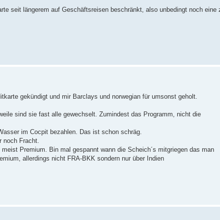
rte seit längerem auf Geschäftsreisen beschränkt, also unbedingt noch eine 
itkarte gekündigt und mir Barclays und norwegian für umsonst geholt.
rweile sind sie fast alle gewechselt. Zumindest das Programm, nicht die
r Wasser im Cocpit bezahlen. Das ist schon schräg.
r noch Fracht.
as meist Premium. Bin mal gespannt wann die Scheich´s mitgriegen das man
remium, allerdings nicht FRA-BKK sondern nur über Indien