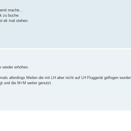
amit mache...
0k zu buche.
ei ek mal stehen.
e wieder erhöhen.
mals allerdings Meilen die mit LH aber nicht auf LH Fluggerät geflogen wurden
egt und die M+M weiter genutzt.