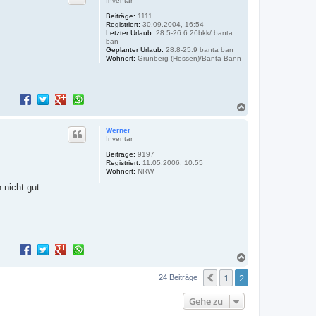
Inventar
o
Beiträge:
1111
b
Registriert:
30.09.2004, 16:54
e
Letzter Urlaub:
28.5-26.6.26bkk/ banta
n
ban
Geplanter Urlaub:
28.8-25.9 banta ban
Wohnort:
Grünberg (Hessen)/Banta Bann
N
a
c
Werner
h
Inventar
o
Beiträge:
9197
b
Registriert:
11.05.2006, 10:55
e
Wohnort:
NRW
n
 nicht gut
N
a
1
2
c
Vorherige
24 Beiträge
h
o
Gehe zu
b