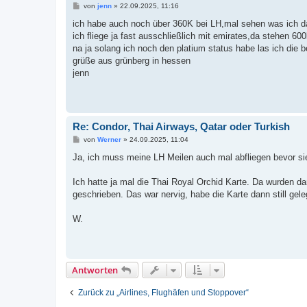
B
von
jenn
»
22.09.2025, 11:16
e
i
ich habe auch noch über 360K bei LH,mal sehen was ich d
t
ich fliege ja fast ausschließlich mit emirates,da stehen 60
r
a
na ja solang ich noch den platium status habe las ich die b
g
grüße aus grünberg in hessen
jenn
Re: Condor, Thai Airways, Qatar oder Turkish
B
von
Werner
»
24.09.2025, 11:04
e
i
Ja, ich muss meine LH Meilen auch mal abfliegen bevor si
t
r
a
Ich hatte ja mal die Thai Royal Orchid Karte. Da wurden da
g
geschrieben. Das war nervig, habe die Karte dann still gel
W.
Antworten
Zurück zu „Airlines, Flughäfen und Stoppover“