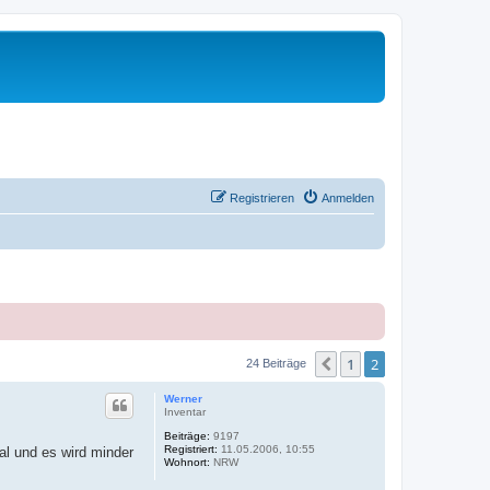
Registrieren
Anmelden
1
2
Vorherige
24 Beiträge
Werner
Inventar
Beiträge:
9197
Registriert:
11.05.2006, 10:55
l und es wird minder
Wohnort:
NRW