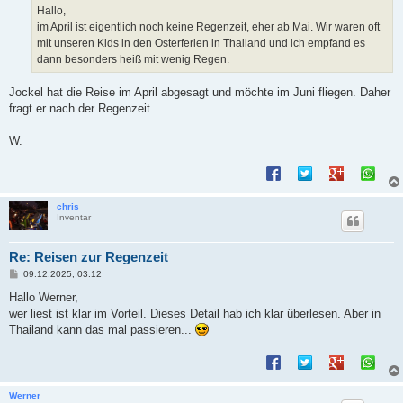
a
Hallo,
g
im April ist eigentlich noch keine Regenzeit, eher ab Mai. Wir waren oft
mit unseren Kids in den Osterferien in Thailand und ich empfand es
dann besonders heiß mit wenig Regen.
Jockel hat die Reise im April abgesagt und möchte im Juni fliegen. Daher
fragt er nach der Regenzeit.
W.
chris
Inventar
Re: Reisen zur Regenzeit
B
09.12.2025, 03:12
e
i
Hallo Werner,
t
wer liest ist klar im Vorteil. Dieses Detail hab ich klar überlesen. Aber in
r
a
Thailand kann das mal passieren...
g
Werner