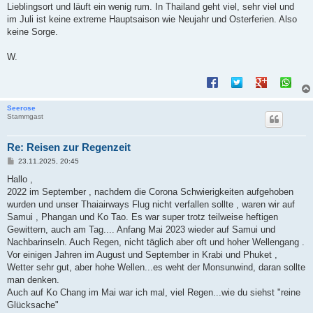
Lieblingsort und läuft ein wenig rum. In Thailand geht viel, sehr viel und
im Juli ist keine extreme Hauptsaison wie Neujahr und Osterferien. Also
keine Sorge.
W.
Seerose
Stammgast
Re: Reisen zur Regenzeit
B
23.11.2025, 20:45
e
i
Hallo ,
t
2022 im September , nachdem die Corona Schwierigkeiten aufgehoben
r
a
wurden und unser Thaiairways Flug nicht verfallen sollte , waren wir auf
g
Samui , Phangan und Ko Tao. Es war super trotz teilweise heftigen
Gewittern, auch am Tag.... Anfang Mai 2023 wieder auf Samui und
Nachbarinseln. Auch Regen, nicht täglich aber oft und hoher Wellengang .
Vor einigen Jahren im August und September in Krabi und Phuket ,
Wetter sehr gut, aber hohe Wellen...es weht der Monsunwind, daran sollte
man denken.
Auch auf Ko Chang im Mai war ich mal, viel Regen...wie du siehst "reine
Glücksache"