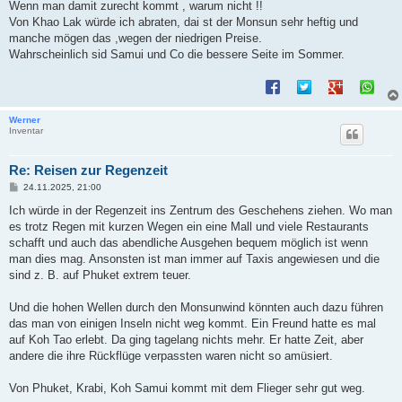
Wenn man damit zurecht kommt , warum nicht !!
Von Khao Lak würde ich abraten, dai st der Monsun sehr heftig und
manche mögen das ,wegen der niedrigen Preise.
Wahrscheinlich sid Samui und Co die bessere Seite im Sommer.
Werner
Inventar
Re: Reisen zur Regenzeit
B
24.11.2025, 21:00
e
i
Ich würde in der Regenzeit ins Zentrum des Geschehens ziehen. Wo man
t
es trotz Regen mit kurzen Wegen ein eine Mall und viele Restaurants
r
a
schafft und auch das abendliche Ausgehen bequem möglich ist wenn
g
man dies mag. Ansonsten ist man immer auf Taxis angewiesen und die
sind z. B. auf Phuket extrem teuer.
Und die hohen Wellen durch den Monsunwind könnten auch dazu führen
das man von einigen Inseln nicht weg kommt. Ein Freund hatte es mal
auf Koh Tao erlebt. Da ging tagelang nichts mehr. Er hatte Zeit, aber
andere die ihre Rückflüge verpassten waren nicht so amüsiert.
Von Phuket, Krabi, Koh Samui kommt mit dem Flieger sehr gut weg.