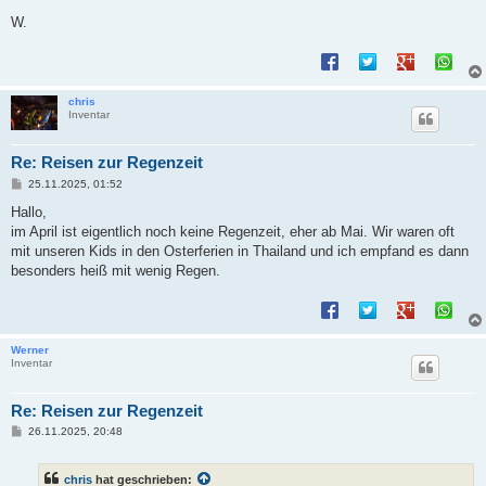
W.
chris
Inventar
Re: Reisen zur Regenzeit
B
25.11.2025, 01:52
e
i
Hallo,
t
im April ist eigentlich noch keine Regenzeit, eher ab Mai. Wir waren oft
r
a
mit unseren Kids in den Osterferien in Thailand und ich empfand es dann
g
besonders heiß mit wenig Regen.
Werner
Inventar
Re: Reisen zur Regenzeit
B
26.11.2025, 20:48
e
i
t
chris
hat geschrieben:
r