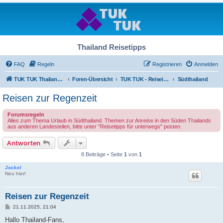
Thailand Reisetipps
FAQ
Regeln
Registrieren
Anmelden
TUK TUK Thailand Reisetipps
Foren-Übersicht
TUK TUK - Reiseinfos - Thailand Regional
Südthailand
Reisen zur Regenzeit
Forumsregeln
Alles zum Thema Urlaub in Südthailand. Themen zur Anreise in den Süden Thailands
aus anderen Landesteilen, bitte unter "Reisetipps für unterwegs" posten.
Antworten
8 Beiträge • Seite
1
von
1
Jockel
Neu hier!
Reisen zur Regenzeit
B
21.11.2025, 21:04
e
i
Hallo Thailand-Fans,