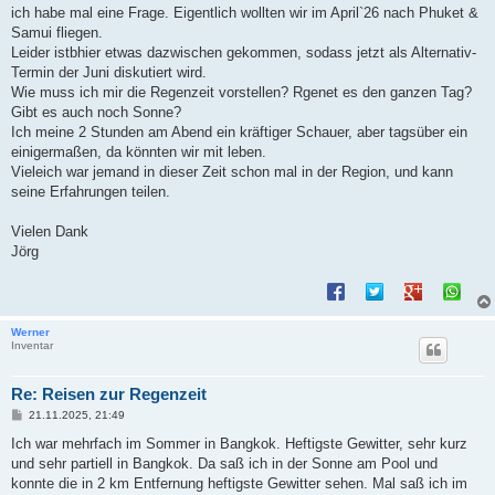
t
ich habe mal eine Frage. Eigentlich wollten wir im April`26 nach Phuket &
r
a
Samui fliegen.
g
Leider istbhier etwas dazwischen gekommen, sodass jetzt als Alternativ-
Termin der Juni diskutiert wird.
Wie muss ich mir die Regenzeit vorstellen? Rgenet es den ganzen Tag?
Gibt es auch noch Sonne?
Ich meine 2 Stunden am Abend ein kräftiger Schauer, aber tagsüber ein
einigermaßen, da könnten wir mit leben.
Vieleich war jemand in dieser Zeit schon mal in der Region, und kann
seine Erfahrungen teilen.
Vielen Dank
Jörg
Werner
Inventar
Re: Reisen zur Regenzeit
B
21.11.2025, 21:49
e
i
Ich war mehrfach im Sommer in Bangkok. Heftigste Gewitter, sehr kurz
t
und sehr partiell in Bangkok. Da saß ich in der Sonne am Pool und
r
a
konnte die in 2 km Entfernung heftigste Gewitter sehen. Mal saß ich im
g