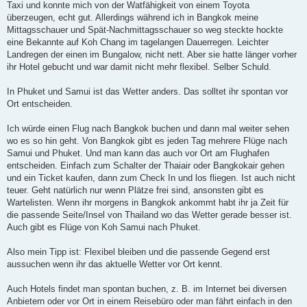
Taxi und konnte mich von der Watfähigkeit von einem Toyota
überzeugen, echt gut. Allerdings während ich in Bangkok meine
Mittagsschauer und Spät-Nachmittagsschauer so weg steckte hockte
eine Bekannte auf Koh Chang im tagelangen Dauerregen. Leichter
Landregen der einen im Bungalow, nicht nett. Aber sie hatte länger vorher
ihr Hotel gebucht und war damit nicht mehr flexibel. Selber Schuld.
In Phuket und Samui ist das Wetter anders. Das solltet ihr spontan vor
Ort entscheiden.
Ich würde einen Flug nach Bangkok buchen und dann mal weiter sehen
wo es so hin geht. Von Bangkok gibt es jeden Tag mehrere Flüge nach
Samui und Phuket. Und man kann das auch vor Ort am Flughafen
entscheiden. Einfach zum Schalter der Thaiair oder Bangkokair gehen
und ein Ticket kaufen, dann zum Check In und los fliegen. Ist auch nicht
teuer. Geht natürlich nur wenn Plätze frei sind, ansonsten gibt es
Wartelisten. Wenn ihr morgens in Bangkok ankommt habt ihr ja Zeit für
die passende Seite/Insel von Thailand wo das Wetter gerade besser ist.
Auch gibt es Flüge von Koh Samui nach Phuket.
Also mein Tipp ist: Flexibel bleiben und die passende Gegend erst
aussuchen wenn ihr das aktuelle Wetter vor Ort kennt.
Auch Hotels findet man spontan buchen, z. B. im Internet bei diversen
Anbietern oder vor Ort in einem Reisebüro oder man fährt einfach in den