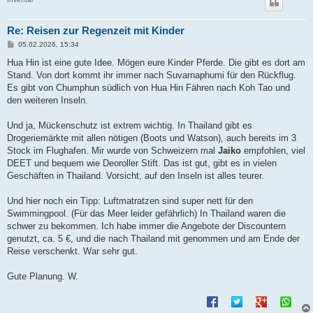
Re: Reisen zur Regenzeit mit Kinder
B
05.02.2026, 15:34
e
i
Hua Hin ist eine gute Idee. Mögen eure Kinder Pferde. Die gibt es dort am
t
Stand. Von dort kommt ihr immer nach Suvarnaphumi für den Rückflug.
r
a
Es gibt von Chumphun südlich von Hua Hin Fähren nach Koh Tao und
g
den weiteren Inseln.
Und ja, Mückenschutz ist extrem wichtig. In Thailand gibt es
Drogeriemärkte mit allen nötigen (Boots und Watson), auch bereits im 3
Stock im Flughafen. Mir wurde von Schweizern mal
Jaiko
empfohlen, viel
DEET und bequem wie Deoroller Stift. Das ist gut, gibt es in vielen
Geschäften in Thailand. Vorsicht, auf den Inseln ist alles teurer.
Und hier noch ein Tipp: Luftmatratzen sind super nett für den
Swimmingpool. (Für das Meer leider gefährlich) In Thailand waren die
schwer zu bekommen. Ich habe immer die Angebote der Discountern
genutzt, ca. 5 €, und die nach Thailand mit genommen und am Ende der
Reise verschenkt. War sehr gut.
Gute Planung. W.