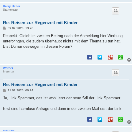
Harry Haller
Stammgast
Re: Reisen zur Regenzeit mit Kinder
B
09.02.2026, 13:20
e
i
Respekt. Gleich im zweiten Beitrag nach der Anmeldung hier Werbung
t
unterbringen, die zudem überhaupt nichts mit dem Thema zu tun hat.
r
a
Bist Du nur deswegen in diesem Forum?
g
Werner
Inventar
Re: Reisen zur Regenzeit mit Kinder
B
11.02.2026, 00:24
e
i
Ja, Link Spammer, das ist wohl jetzt der neue Stil der Link Spammer.
t
r
a
Erst eine harmlose Anfrage und dann in der zweiten Mail erst der Link.
g
marinex