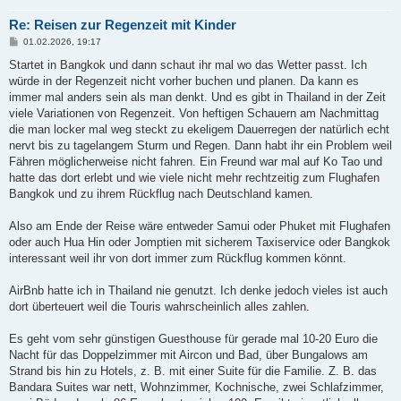
Re: Reisen zur Regenzeit mit Kinder
B
01.02.2026, 19:17
e
i
Startet in Bangkok und dann schaut ihr mal wo das Wetter passt. Ich
t
würde in der Regenzeit nicht vorher buchen und planen. Da kann es
r
a
immer mal anders sein als man denkt. Und es gibt in Thailand in der Zeit
g
viele Variationen von Regenzeit. Von heftigen Schauern am Nachmittag
die man locker mal weg steckt zu ekeligem Dauerregen der natürlich echt
nervt bis zu tagelangem Sturm und Regen. Dann habt ihr ein Problem weil
Fähren möglicherweise nicht fahren. Ein Freund war mal auf Ko Tao und
hatte das dort erlebt und wie viele nicht mehr rechtzeitig zum Flughafen
Bangkok und zu ihrem Rückflug nach Deutschland kamen.
Also am Ende der Reise wäre entweder Samui oder Phuket mit Flughafen
oder auch Hua Hin oder Jomptien mit sicherem Taxiservice oder Bangkok
interessant weil ihr von dort immer zum Rückflug kommen könnt.
AirBnb hatte ich in Thailand nie genutzt. Ich denke jedoch vieles ist auch
dort überteuert weil die Touris wahrscheinlich alles zahlen.
Es geht vom sehr günstigen Guesthouse für gerade mal 10-20 Euro die
Nacht für das Doppelzimmer mit Aircon und Bad, über Bungalows am
Strand bis hin zu Hotels, z. B. mit einer Suite für die Familie. Z. B. das
Bandara Suites war nett, Wohnzimmer, Kochnische, zwei Schlafzimmer,