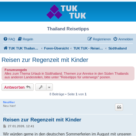
Thailand Reisetipps
FAQ
Regeln
Registrieren
Anmelden
TUK TUK Thailand Reisetipps
Foren-Übersicht
TUK TUK - Reiseinfos - Thailand Regional
Südthailand
Reisen zur Regenzeit mit Kinder
Forumsregeln
Alles zum Thema Urlaub in Südthailand. Themen zur Anreise in den Süden Thailands
aus anderen Landesteilen, bitte unter "Reisetipps für unterwegs" posten.
Antworten
8 Beiträge • Seite
1
von
1
NeuHier
Neu hier!
Reisen zur Regenzeit mit Kinder
B
27.01.2026, 12:41
e
i
Wir würden gerne in den deutschen Sommerferien im August mit unseren