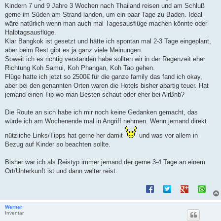
t
Kindern 7 und 9 Jahre 3 Wochen nach Thailand reisen und am Schluß
r
a
gerne im Süden am Strand landen, um ein paar Tage zu Baden. Ideal
g
wäre natürlich wenn man auch mal Tagesausflüge machen könnte oder
Halbtagsausflüge.
Klar Bangkok ist gesetzt und hätte ich spontan mal 2-3 Tage eingeplant,
aber beim Rest gibt es ja ganz viele Meinungen.
Soweit ich es richtig verstanden habe sollten wir in der Regenzeit eher
Richtung Koh Samui, Koh Phangan, Koh Tao gehen.
Flüge hatte ich jetzt so 2500€ für die ganze family das fand ich okay,
aber bei den genannten Orten waren die Hotels bisher abartig teuer. Hat
jemand einen Tip wo man Besten schaut oder eher bei AirBnb?
Die Route an sich habe ich mir noch keine Gedanken gemacht, das
würde ich am Wochenende mal in Angriff nehmen. Wenn jemand direkt
nützliche Links/Tipps hat gerne her damit
und was vor allem in
Bezug auf Kinder so beachten sollte.
Bisher war ich als Reistyp immer jemand der gerne 3-4 Tage an einem
Ort/Unterkunft ist und dann weiter reist.
Werner
Inventar