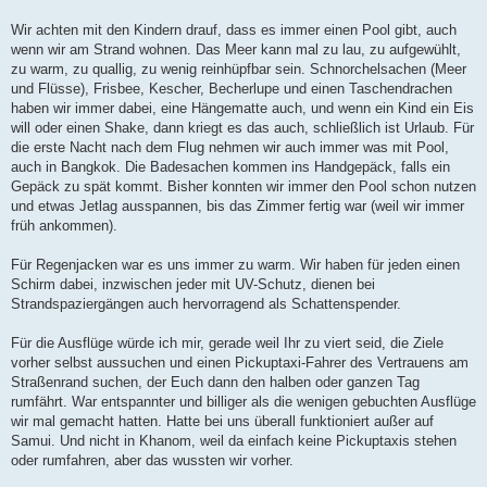
Wir achten mit den Kindern drauf, dass es immer einen Pool gibt, auch
wenn wir am Strand wohnen. Das Meer kann mal zu lau, zu aufgewühlt,
zu warm, zu quallig, zu wenig reinhüpfbar sein. Schnorchelsachen (Meer
und Flüsse), Frisbee, Kescher, Becherlupe und einen Taschendrachen
haben wir immer dabei, eine Hängematte auch, und wenn ein Kind ein Eis
will oder einen Shake, dann kriegt es das auch, schließlich ist Urlaub. Für
die erste Nacht nach dem Flug nehmen wir auch immer was mit Pool,
auch in Bangkok. Die Badesachen kommen ins Handgepäck, falls ein
Gepäck zu spät kommt. Bisher konnten wir immer den Pool schon nutzen
und etwas Jetlag ausspannen, bis das Zimmer fertig war (weil wir immer
früh ankommen).
Für Regenjacken war es uns immer zu warm. Wir haben für jeden einen
Schirm dabei, inzwischen jeder mit UV-Schutz, dienen bei
Strandspaziergängen auch hervorragend als Schattenspender.
Für die Ausflüge würde ich mir, gerade weil Ihr zu viert seid, die Ziele
vorher selbst aussuchen und einen Pickuptaxi-Fahrer des Vertrauens am
Straßenrand suchen, der Euch dann den halben oder ganzen Tag
rumfährt. War entspannter und billiger als die wenigen gebuchten Ausflüge
wir mal gemacht hatten. Hatte bei uns überall funktioniert außer auf
Samui. Und nicht in Khanom, weil da einfach keine Pickuptaxis stehen
oder rumfahren, aber das wussten wir vorher.