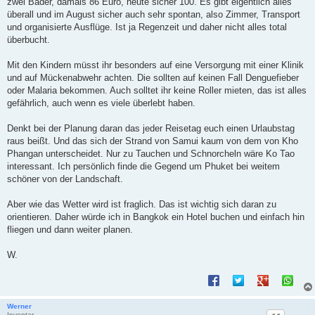
zwei Bäder, damals 86 Euro, heute sicher 100. Es gibt eigentlich alles
überall und im August sicher auch sehr spontan, also Zimmer, Transport
und organisierte Ausflüge. Ist ja Regenzeit und daher nicht alles total
überbucht.
Mit den Kindern müsst ihr besonders auf eine Versorgung mit einer Klinik
und auf Mückenabwehr achten. Die sollten auf keinen Fall Denguefieber
oder Malaria bekommen. Auch solltet ihr keine Roller mieten, das ist alles
gefährlich, auch wenn es viele überlebt haben.
Denkt bei der Planung daran das jeder Reisetag euch einen Urlaubstag
raus beißt. Und das sich der Strand von Samui kaum von dem von Kho
Phangan unterscheidet. Nur zu Tauchen und Schnorcheln wäre Ko Tao
interessant. Ich persönlich finde die Gegend um Phuket bei weitem
schöner von der Landschaft.
Aber wie das Wetter wird ist fraglich. Das ist wichtig sich daran zu
orientieren. Daher würde ich in Bangkok ein Hotel buchen und einfach hin
fliegen und dann weiter planen.
W.
Werner
Inventar