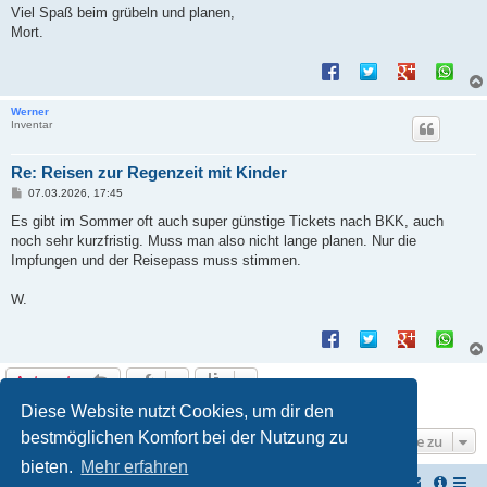
Viel Spaß beim grübeln und planen,
Mort.
Werner
Inventar
Re: Reisen zur Regenzeit mit Kinder
B
07.03.2026, 17:45
e
i
Es gibt im Sommer oft auch super günstige Tickets nach BKK, auch
t
noch sehr kurzfristig. Muss man also nicht lange planen. Nur die
r
a
Impfungen und der Reisepass muss stimmen.
g
W.
Antworten
8 Beiträge • Seite
1
von
1
Diese Website nutzt Cookies, um dir den
bestmöglichen Komfort bei der Nutzung zu
Gehe zu
bieten.
Mehr erfahren
TUK TUK Thailand Reisetipps
Foren-Übersicht