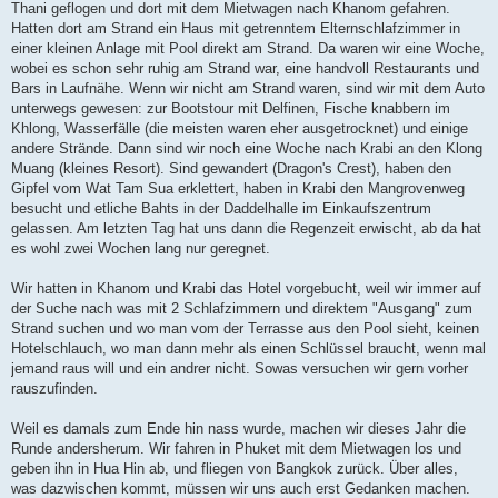
Thani geflogen und dort mit dem Mietwagen nach Khanom gefahren.
Hatten dort am Strand ein Haus mit getrenntem Elternschlafzimmer in
einer kleinen Anlage mit Pool direkt am Strand. Da waren wir eine Woche,
wobei es schon sehr ruhig am Strand war, eine handvoll Restaurants und
Bars in Laufnähe. Wenn wir nicht am Strand waren, sind wir mit dem Auto
unterwegs gewesen: zur Bootstour mit Delfinen, Fische knabbern im
Khlong, Wasserfälle (die meisten waren eher ausgetrocknet) und einige
andere Strände. Dann sind wir noch eine Woche nach Krabi an den Klong
Muang (kleines Resort). Sind gewandert (Dragon's Crest), haben den
Gipfel vom Wat Tam Sua erklettert, haben in Krabi den Mangrovenweg
besucht und etliche Bahts in der Daddelhalle im Einkaufszentrum
gelassen. Am letzten Tag hat uns dann die Regenzeit erwischt, ab da hat
es wohl zwei Wochen lang nur geregnet.
Wir hatten in Khanom und Krabi das Hotel vorgebucht, weil wir immer auf
der Suche nach was mit 2 Schlafzimmern und direktem "Ausgang" zum
Strand suchen und wo man vom der Terrasse aus den Pool sieht, keinen
Hotelschlauch, wo man dann mehr als einen Schlüssel braucht, wenn mal
jemand raus will und ein andrer nicht. Sowas versuchen wir gern vorher
rauszufinden.
Weil es damals zum Ende hin nass wurde, machen wir dieses Jahr die
Runde andersherum. Wir fahren in Phuket mit dem Mietwagen los und
geben ihn in Hua Hin ab, und fliegen von Bangkok zurück. Über alles,
was dazwischen kommt, müssen wir uns auch erst Gedanken machen.