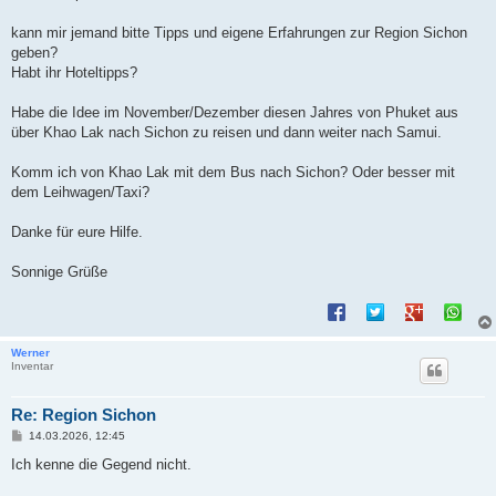
t
r
a
kann mir jemand bitte Tipps und eigene Erfahrungen zur Region Sichon
g
geben?
Habt ihr Hoteltipps?
Habe die Idee im November/Dezember diesen Jahres von Phuket aus
über Khao Lak nach Sichon zu reisen und dann weiter nach Samui.
Komm ich von Khao Lak mit dem Bus nach Sichon? Oder besser mit
dem Leihwagen/Taxi?
Danke für eure Hilfe.
Sonnige Grüße
Werner
Inventar
Re: Region Sichon
B
14.03.2026, 12:45
e
i
Ich kenne die Gegend nicht.
t
r