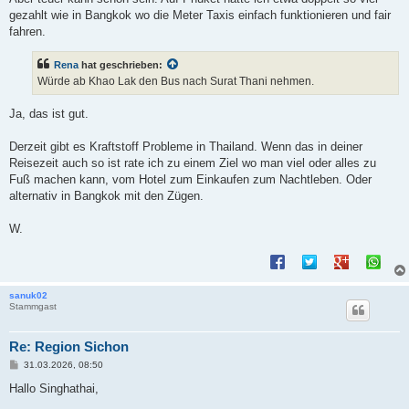
gezahlt wie in Bangkok wo die Meter Taxis einfach funktionieren und fair
fahren.
Rena
hat geschrieben:
Würde ab Khao Lak den Bus nach Surat Thani nehmen.
Ja, das ist gut.
Derzeit gibt es Kraftstoff Probleme in Thailand. Wenn das in deiner
Reisezeit auch so ist rate ich zu einem Ziel wo man viel oder alles zu
Fuß machen kann, vom Hotel zum Einkaufen zum Nachtleben. Oder
alternativ in Bangkok mit den Zügen.
W.
sanuk02
Stammgast
Re: Region Sichon
B
31.03.2026, 08:50
e
i
Hallo Singhathai,
t
r