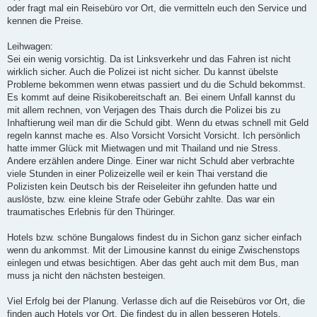
oder fragt mal ein Reisebüro vor Ort, die vermitteln euch den Service und
kennen die Preise.
Leihwagen:
Sei ein wenig vorsichtig. Da ist Linksverkehr und das Fahren ist nicht
wirklich sicher. Auch die Polizei ist nicht sicher. Du kannst übelste
Probleme bekommen wenn etwas passiert und du die Schuld bekommst.
Es kommt auf deine Risikobereitschaft an. Bei einem Unfall kannst du
mit allem rechnen, von Verjagen des Thais durch die Polizei bis zu
Inhaftierung weil man dir die Schuld gibt. Wenn du etwas schnell mit Geld
regeln kannst mache es. Also Vorsicht Vorsicht Vorsicht. Ich persönlich
hatte immer Glück mit Mietwagen und mit Thailand und nie Stress.
Andere erzählen andere Dinge. Einer war nicht Schuld aber verbrachte
viele Stunden in einer Polizeizelle weil er kein Thai verstand die
Polizisten kein Deutsch bis der Reiseleiter ihn gefunden hatte und
auslöste, bzw. eine kleine Strafe oder Gebühr zahlte. Das war ein
traumatisches Erlebnis für den Thüringer.
Hotels bzw. schöne Bungalows findest du in Sichon ganz sicher einfach
wenn du ankommst. Mit der Limousine kannst du einige Zwischenstops
einlegen und etwas besichtigen. Aber das geht auch mit dem Bus, man
muss ja nicht den nächsten besteigen.
Viel Erfolg bei der Planung. Verlasse dich auf die Reisebüros vor Ort, die
finden auch Hotels vor Ort. Die findest du in allen besseren Hotels.