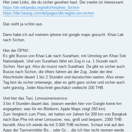
a
Hier zwei Links, die du sicher gesehen hast. Der zweite ist interessant:
g
https://de.wikipedia.org/wiki/Amphoe_Sichon
https://der-farang.com/de/pages/die-region-um-sichon
Das sieht ja schön aus.
Dann habe ich auf meinem iphone mit google maps gesucht. Khao Lak
nach Sichon.
Hier der ÖPNV:
Es gibt Busse von Khao Lak nach Surathani, mit Umstieg am Khao Sok
Nationalpark. Und von Surathani fährt ein Zug in ca. 1 Stunde nach
Sichon. Nun gut. Also du musst nach Surathani. Da gibt es sicher auch
Busse nach Sichon, die öfters fahren als der Zug. Jeder der drei
Abschniutte dauert 1 bis 2 Stunden und dazwischen warten. Also einen
Tag bist du sicher unterwegs, aber es geht ganz sicher und sicher auch
sehr günstig. Jeder Abschnitt geschätzt vielleicht 100 THB.
Und hier das Taxi, Limousinenservice:
3 bis 4 Stunden dauert das. (warum werden hier von Google keine km
angegeben, was für ein Blödsinn, Apple Maps zeigt 260 km)
Zum Vergleich zum Preis, wir hatten vor Jahren für 200 km von Bangkok
nach Ban Phe mit einer Limousine, neu, groß und bequem, 2300 THB
bezahlt. Also ich würde da mit 3.000 THB rechnen. Schaut mal auf den
Apps der Taxivermittler Bo... oder Gr.... die ich hier nicht nennen werde