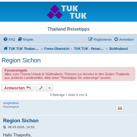
Thailand Reisetipps
FAQ
Regeln
Registrieren
Anmelden
TUK TUK Thailand Reisetipps
Foren-Übersicht
TUK TUK - Reiseinfos - Thailand Regional
Südthailand
Region Sichon
Forumsregeln
Alles zum Thema Urlaub in Südthailand. Themen zur Anreise in den Süden Thailands
aus anderen Landesteilen, bitte unter "Reisetipps für unterwegs" posten.
Antworten
9 Beiträge • Seite
1
von
1
singhathai
Stammgast
Region Sichon
B
08.03.2026, 14:53
e
i
Hallo Thaiprofis,