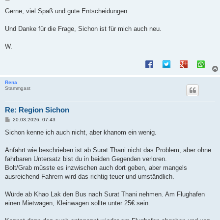
e
i
Gerne, viel Spaß und gute Entscheidungen.
t
r
a
Und Danke für die Frage, Sichon ist für mich auch neu.
g
W.
Rena
Stammgast
Re: Region Sichon
B
20.03.2026, 07:43
e
i
Sichon kenne ich auch nicht, aber khanom ein wenig.
t
r
a
Anfahrt wie beschrieben ist ab Surat Thani nicht das Problem, aber ohne
g
fahrbaren Untersatz bist du in beiden Gegenden verloren.
Bolt/Grab müsste es inzwischen auch dort geben, aber mangels
ausreichend Fahrern wird das richtig teuer und umständlich.
Würde ab Khao Lak den Bus nach Surat Thani nehmen. Am Flughafen
einen Mietwagen, Kleinwagen sollte unter 25€ sein.