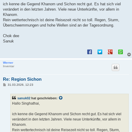
a
ich kenne die Gegend Khanom und Sichon recht gut. Es hat sich viel
g
verändert in den letzten Jahren. Viele neue Unterkünfte, vor allem in
Khanom.
Rein wettertechnisch ist deine Reisezeit nicht so toll. Regen, Sturm,
Überschwemmungen und hohe Wellen sind an der Tagesordnung.
Chok dee
Sanuk
Werner
Inventar
Re: Region Sichon
B
31.03.2026, 12:23
e
i
t
sanuk02
hat geschrieben:
r
a
Hallo Singhathai,
g
ich kenne die Gegend Khanom und Sichon recht gut. Es hat sich viel
verändert in den letzten Jahren. Viele neue Unterkünfte, vor allem in
Khanom.
Rein wettertechnisch ist deine Reisezeit nicht so toll. Regen, Sturm,