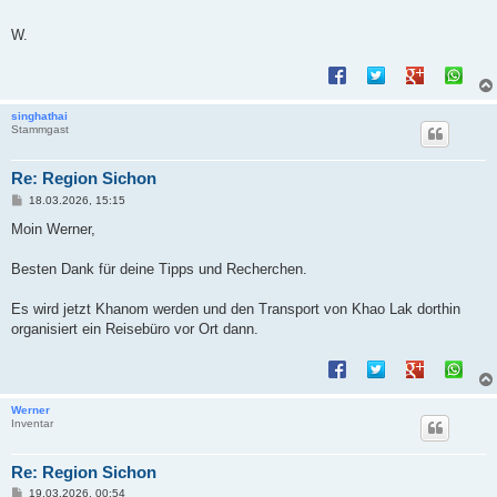
W.
singhathai
Stammgast
Re: Region Sichon
B
18.03.2026, 15:15
e
i
Moin Werner,
t
r
a
Besten Dank für deine Tipps und Recherchen.
g
Es wird jetzt Khanom werden und den Transport von Khao Lak dorthin
organisiert ein Reisebüro vor Ort dann.
Werner
Inventar
Re: Region Sichon
B
19.03.2026, 00:54