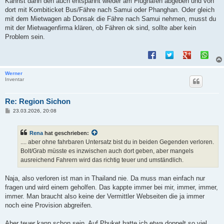
Kannst dann den auch entspannt wieder am Flughafen abgeben und von
dort mit Kombiticket Bus/Fähre nach Samui oder Phanghan. Oder gleich
mit dem Mietwagen ab Donsak die Fähre nach Samui nehmen, musst du
mit der Mietwagenfirma klären, ob Fähren ok sind, sollte aber kein
Problem sein.
Werner
Inventar
Re: Region Sichon
B
23.03.2026, 20:08
e
i
t
Rena
hat geschrieben:
r
a
.... aber ohne fahrbaren Untersatz bist du in beiden Gegenden verloren.
g
Bolt/Grab müsste es inzwischen auch dort geben, aber mangels
ausreichend Fahrern wird das richtig teuer und umständlich.
Naja, also verloren ist man in Thailand nie. Da muss man einfach nur
fragen und wird einem geholfen. Das kappte immer bei mir, immer, immer,
immer. Man braucht also keine der Vermittler Webseiten die ja immer
noch eine Provision abgreifen.
Aber teuer kann schon sein. Auf Phuket hatte ich etwa doppelt so viel