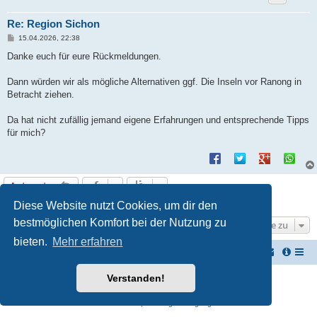
Re: Region Sichon
B
15.04.2026, 22:38
e
i
Danke euch für eure Rückmeldungen.
t
r
a
Dann würden wir als mögliche Alternativen ggf. Die Inseln vor Ranong in
g
Betracht ziehen.
Da hat nicht zufällig jemand eigene Erfahrungen und entsprechende Tipps
für mich?
Antworten
9 Beiträge • Seite
1
von
1
Diese Website nutzt Cookies, um dir den
bestmöglichen Komfort bei der Nutzung zu
Gehe zu
bieten.
Mehr erfahren
TUK TUK Thailand Reisetipps
Foren-Übersicht
Verstanden!
Powered by
phpBB
® Forum Software © phpBB Limited
Deutsche Übersetzung durch
phpBB.de
Datenschutz
|
Nutzungsbedingungen