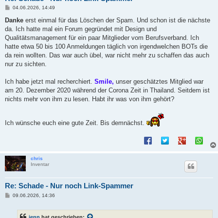
B
04.06.2026, 14:49
e
i
Danke
erst einmal für das Löschen der Spam. Und schon ist die nächste
t
da. Ich hatte mal ein Forum gegründet mit Design und
r
a
Qualitätsmanagement für ein paar Mitglieder vom Berufsverband. Ich
g
hatte etwa 50 bis 100 Anmeldungen täglich von irgendwelchen BOTs die
da rein wollten. Das war auch übel, war nicht mehr zu schaffen das auch
nur zu sichten.
Ich habe jetzt mal recherchiert.
Smile,
unser geschätztes Mitglied war
am 20. Dezember 2020 während der Corona Zeit in Thailand. Seitdem ist
nichts mehr von ihm zu lesen. Habt ihr was von ihm gehört?
Ich wünsche euch eine gute Zeit. Bis demnächst.
chris
Inventar
Re: Schade - Nur noch Link-Spammer
B
09.06.2026, 14:36
e
i
t
jenn
hat geschrieben: