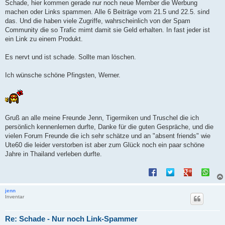
i
Schade, hier kommen gerade nur noch neue Member die Werbung
t
machen oder Links spammen. Alle 6 Beiträge vom 21.5 und 22.5. sind
r
a
das. Und die haben viele Zugriffe, wahrscheinlich von der Spam
g
Community die so Trafic mimt damit sie Geld erhalten. In fast jeder ist
ein Link zu einem Produkt.
Es nervt und ist schade. Sollte man löschen.
Ich wünsche schöne Pfingsten, Werner.
Gruß an alle meine Freunde Jenn, Tigermiken und Truschel die ich
persönlich kennenlernen durfte, Danke für die guten Gespräche, und die
vielen Forum Freunde die ich sehr schätze und an "absent friends" wie
Ute60 die leider verstorben ist aber zum Glück noch ein paar schöne
Jahre in Thailand verleben durfte.
jenn
Inventar
Re: Schade - Nur noch Link-Spammer