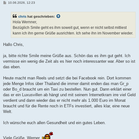
B
10.06.2026, 12:23
e
i
t
chris
hat geschrieben:
r
a
Hola Wernner,
g
Bezüglich Smile geht es ihm soweit gut, wenn er nicht selbst mitliest
kann ich ihn gerne Grüße ausrichten. Ich sehe ihn im November wieder.
Hallo Chris,
ja, bitte richte Smile meine Grüße aus. Schön das es ihm gut geht. Ich
vermisse ein wenig die Zeit als es hier noch interessanter war. Aber so ist
das eben.
Heute macht man Reels und setzt die bei Facebook rein. Dort kommen
jede Menge Infos über Thailand die immer damit enden das man Gr_p
oder Bo_d braucht um ein Taxi zu bestellen. Nun gut. Dann erklärt einer
das er ein Luxusvillen ab hängt und mit seinem Internetkram irre viel Geld
verdient und dann wieder das er nicht mehr als 1.000 Euro im Monat
braucht und für die Rente noch in ETFs investiert, alles klar, eine neue
Welt.
Ich wünsche euch allen Gesundheit und ein gutes Leben.
Viele Grüße, Werner.