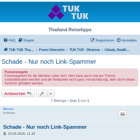
Thailand Reisetipps
FAQ
Regeln
Registrieren
Anmelden
TUK TUK Thailand Reisetipps
Foren-Übersicht
TUK TUK - Diverses
Urlaub, Smalltalk und Treffpunkt
Schade - Nur noch Link-Spammer
Forumsregeln
Forensegment für die Member unter sich. Hier kann auch mal am Thema
vorbeidiskutiert werden und die Netiquette nicht ganz vernachlässigt, aber doch etwas
lockerer gehalten werden.
Antworten
7 Beiträge • Seite
1
von
1
Werner
Inventar
Schade - Nur noch Link-Spammer
B
23.05.2026, 11:32
e