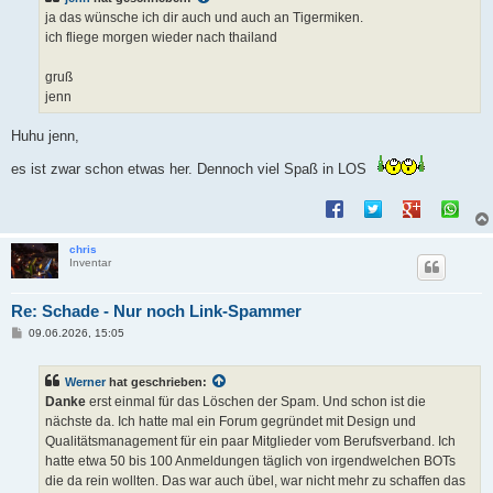
r
a
ja das wünsche ich dir auch und auch an Tigermiken.
g
ich fliege morgen wieder nach thailand
gruß
jenn
Huhu jenn,
es ist zwar schon etwas her. Dennoch viel Spaß in LOS
chris
Inventar
Re: Schade - Nur noch Link-Spammer
B
09.06.2026, 15:05
e
i
t
Werner
hat geschrieben:
r
a
Danke
erst einmal für das Löschen der Spam. Und schon ist die
g
nächste da. Ich hatte mal ein Forum gegründet mit Design und
Qualitätsmanagement für ein paar Mitglieder vom Berufsverband. Ich
hatte etwa 50 bis 100 Anmeldungen täglich von irgendwelchen BOTs
die da rein wollten. Das war auch übel, war nicht mehr zu schaffen das