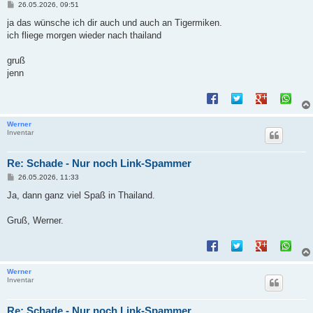
B
26.05.2026, 09:51
e
i
ja das wünsche ich dir auch und auch an Tigermiken.
t
ich fliege morgen wieder nach thailand
r
a
g
gruß
jenn
Werner
Inventar
Re: Schade - Nur noch Link-Spammer
B
26.05.2026, 11:33
e
i
Ja, dann ganz viel Spaß in Thailand.
t
r
a
Gruß, Werner.
g
Werner
Inventar
Re: Schade - Nur noch Link-Spammer