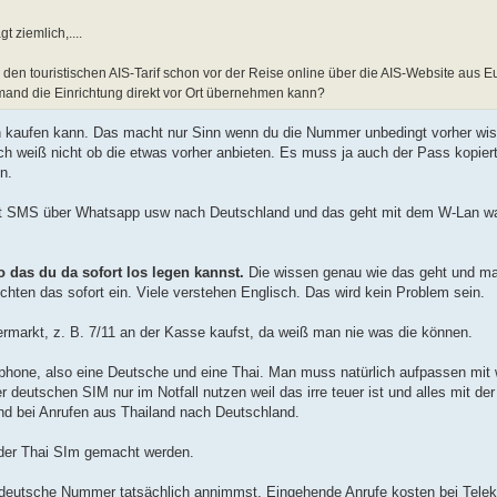
 ziemlich,....
en touristischen AIS-Tarif schon vor der Reise online über die AIS-Website aus Eu
emand die Einrichtung direkt vor Ort übernehmen kann?
 kaufen kann. Das macht nur Sinn wenn du die Nummer unbedingt vorher wiss
ch weiß nicht ob die etwas vorher anbieten. Es muss ja auch der Pass kopiert
n.
det SMS über Whatsapp usw nach Deutschland und das geht mit dem W-Lan was
o das du da sofort los legen kannst.
Die wissen genau wie das geht und ma
hten das sofort ein. Viele verstehen Englisch. Das wird kein Problem sein.
rmarkt, z. B. 7/11 an der Kasse kaufst, da weiß man nie was die können.
tphone, also eine Deutsche und eine Thai. Man muss natürlich aufpassen mit
r deutschen SIM nur im Notfall nutzen weil das irre teuer ist und alles mit d
 und bei Anrufen aus Thailand nach Deutschland.
t der Thai SIm gemacht werden.
e deutsche Nummer tatsächlich annimmst. Eingehende Anrufe kosten bei Tel