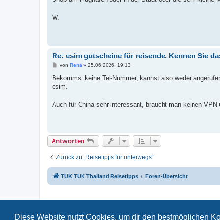
W.
Re: esim gutscheine für reisende. Kennen Sie da
B
von
Rena
»
25.06.2026, 19:13
e
i
Bekommst keine Tel-Nummer, kannst also weder angerufen we
t
esim.
r
a
g
Auch für China sehr interessant, braucht man keinen VPN
Antworten
Zurück zu „Reisetipps für unterwegs“
TUK TUK Thailand Reisetipps
Foren-Übersicht
Diese Website nutzt Cookies, um dir den bestmöglichen Ko