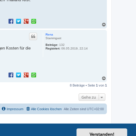
N
a
c
Rena
h
Stammgast
o
Beiträge:
132
b
gen Kosten für die
Registriert:
06.05.2019, 22:14
e
n
N
a
8 Beiträge • Seite
1
von
1
c
h
o
Gehe zu
b
e
n
Impressum
Alle Cookies löschen
Alle Zeiten sind
UTC+02:00
Verstanden!