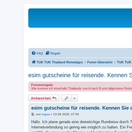
FAQ
Regeln
TUK TUK Thailand Reisetipps
Foren-Übersicht
TUK TUK 
esim gutscheine für reisende. Kennen 
Forumsregeln
Wie komme ich innerhalb Thailands von A nach B und allgemeine Reistip
Antworten
esim gutscheine für reisende. Kennen Sie 
B
von
Ingaa
»
15.06.2026, 07:50
e
i
Hallo. Ich plane gerade eine dreiwöchige Rundreise durch 
t
Internetverbindung so gering wie möglich zu halten. Ein 
r
a