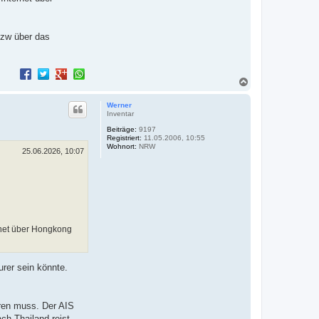
bzw über das
N
a
c
Werner
h
Inventar
o
Beiträge:
9197
b
Registriert:
11.05.2006, 10:55
e
Wohnort:
NRW
n
25.06.2026, 10:07
ernet über Hongkong
urer sein könnte.
eren muss. Der AIS
ch Thailand reist.