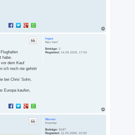
N
a
c
Ingaa
h
Neu hier!
o
Beiträge:
2
b
m Flughafen
Registriert:
14.06.2026, 17:04
e
t habe.
n
n vor dem Kauf
n ich noch nie gehört
ie bei Chris' Sohn,
us Europa kaufen,
N
a
c
Werner
h
Inventar
o
Beiträge:
9197
b
Registriert:
11.05.2006, 10:55
e