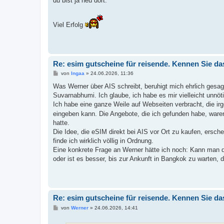
du bist ja neu dort.
Viel Erfolg
Re: esim gutscheine für reisende. Kennen Sie da
B
von
Ingaa
»
24.06.2026, 11:36
e
i
Was Werner über AIS schreibt, beruhigt mich ehrlich gesagt
t
Suvarnabhumi. Ich glaube, ich habe es mir vielleicht unnö
r
a
Ich habe eine ganze Weile auf Webseiten verbracht, die i
g
eingeben kann. Die Angebote, die ich gefunden habe, waren 
hatte.
Die Idee, die eSIM direkt bei AIS vor Ort zu kaufen, ersch
finde ich wirklich völlig in Ordnung.
Eine konkrete Frage an Werner hätte ich noch: Kann man de
oder ist es besser, bis zur Ankunft in Bangkok zu warten,
Re: esim gutscheine für reisende. Kennen Sie da
B
von
Werner
»
24.06.2026, 14:41
e
i