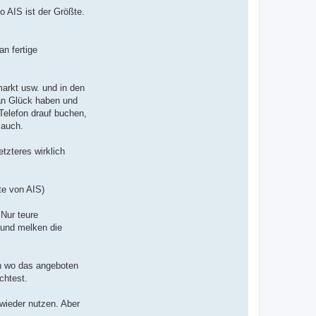
 AIS ist der Größte.
n fertige
markt usw. und in den
man Glück haben und
Telefon drauf buchen,
 auch.
tzteres wirklich
te von AIS)
 Nur teure
 und melken die
an wo das angeboten
chtest.
 wieder nutzen. Aber