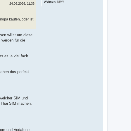
Wohnort:
NRW
n
24.06.2026, 11:36
ropa kaufen, oder ist
en willst um diese
 werden für die
 es ja viel fach
chen das perfekt.
 welcher SIM und
er Thai SIM machen,
ekom und Vodafone