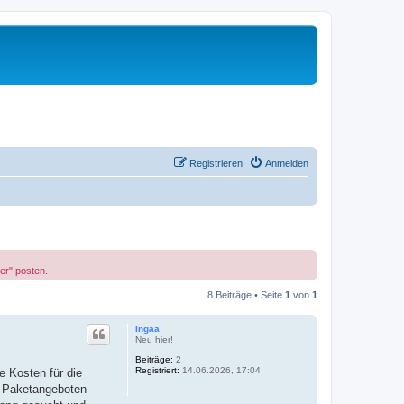
Registrieren
Anmelden
er" posten.
8 Beiträge • Seite
1
von
1
Ingaa
Neu hier!
Beiträge:
2
Registriert:
14.06.2026, 17:04
e Kosten für die
r Paketangeboten