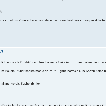
ät.
atte ich oft im Zimmer liegen und dann nach geschaut was ich verpasst hatte
s?
ntlich nur noch 2, DTAC und True haben ja fusioniert). ESims haben die inzwi
r Sim-Pakete, früher konnte man sich im 7/11 ganz normale SIm-Karten holen u
hailand, vorab. Suche zb hier.
iländische Tel-Nummer. Auch ist das quasi roaming, letztens lief das mobile 