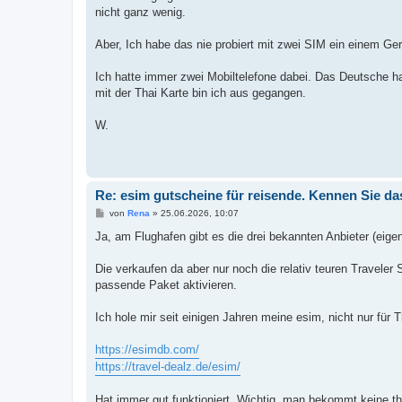
nicht ganz wenig.
Aber, Ich habe das nie probiert mit zwei SIM ein einem Ger
Ich hatte immer zwei Mobiltelefone dabei. Das Deutsche h
mit der Thai Karte bin ich aus gegangen.
W.
Re: esim gutscheine für reisende. Kennen Sie da
B
von
Rena
»
25.06.2026, 10:07
e
i
Ja, am Flughafen gibt es die drei bekannten Anbieter (eige
t
r
a
Die verkaufen da aber nur noch die relativ teuren Travele
g
passende Paket aktivieren.
Ich hole mir seit einigen Jahren meine esim, nicht nur für T
https://esimdb.com/
https://travel-dealz.de/esim/
Hat immer gut funktioniert. Wichtig, man bekommt keine tha