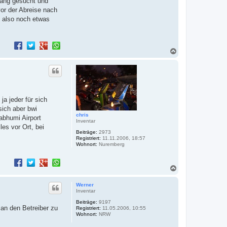
 lang gesucht und
vor der Abreise nach
e also noch etwas
N
a
c
h
o
b
e
a jeder für sich
n
sich aber bwi
chris
abhumi Airport
Inventar
es vor Ort, bei
Beiträge:
2973
Registriert:
11.11.2006, 18:57
Wohnort:
Nuremberg
N
a
c
Werner
h
Inventar
o
Beiträge:
9197
b
an den Betreiber zu
Registriert:
11.05.2006, 10:55
e
Wohnort:
NRW
n