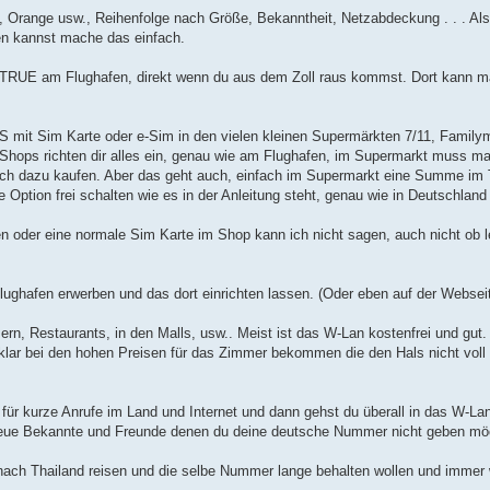
Orange usw., Reihenfolge nach Größe, Bekanntheit, Netzabdeckung . . . Also
en kannst mache das einfach.
 TRUE am Flughafen, direkt wenn du aus dem Zoll raus kommst. Dort kann ma
S mit Sim Karte oder e-Sim in den vielen kleinen Supermärkten 7/11, Family
k Shops richten dir alles ein, genau wie am Flughafen, im Supermarkt muss 
auch dazu kaufen. Aber das geht auch, einfach im Supermarkt eine Summe im 
Option frei schalten wie es in der Anleitung steht, genau wie in Deutschland
n oder eine normale Sim Karte im Shop kann ich nicht sagen, auch nicht ob le
lughafen erwerben und das dort einrichten lassen. (Oder eben auf der Websei
ern, Restaurants, in den Malls, usw.. Meist ist das W-Lan kostenfrei und gut.
 klar bei den hohen Preisen für das Zimmer bekommen die den Hals nicht voll
für kurze Anrufe im Land und Internet und dann gehst du überall in das W-L
r neue Bekannte und Freunde denen du deine deutsche Nummer nicht geben mö
t nach Thailand reisen und die selbe Nummer lange behalten wollen und immer