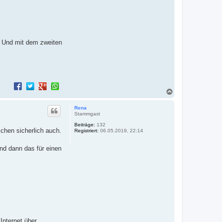
. Und mit dem zweiten
N
a
c
Rena
h
Stammgast
o
Beiträge:
132
b
schen sicherlich auch.
Registriert:
06.05.2019, 22:14
e
n
nd dann das für einen
Internet über