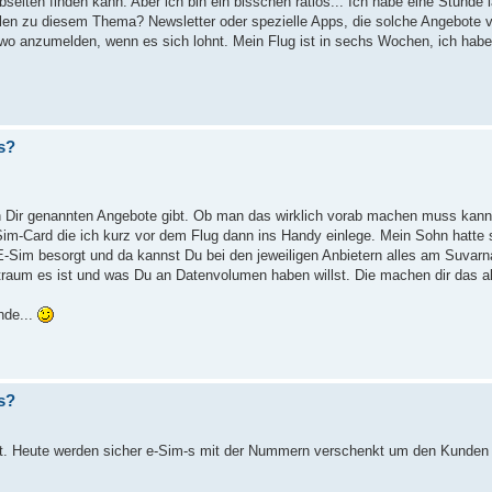
seiten finden kann. Aber ich bin ein bisschen ratlos... Ich habe eine Stunde
ellen zu diesem Thema? Newsletter oder spezielle Apps, die solche Angebote 
wo anzumelden, wenn es sich lohnt. Mein Flug ist in sechs Wochen, ich hab
s?
on Dir genannten Angebote gibt. Ob man das wirklich vorab machen muss kann j
im-Card die ich kurz vor dem Flug dann ins Handy einlege. Mein Sohn hatte 
E-Sim besorgt und da kannst Du bei den jeweiligen Anbietern alles am Suvarn
aum es ist und was Du an Datenvolumen haben willst. Die machen dir das all
nde...
s?
. Heute werden sicher e-Sim-s mit der Nummern verschenkt um den Kunden 