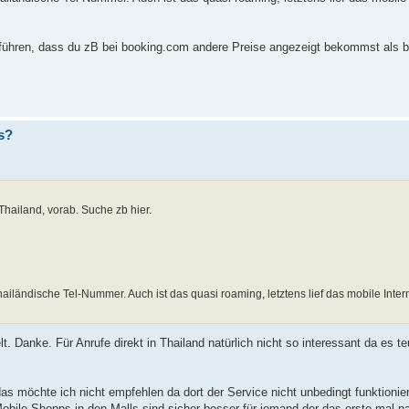
 führen, dass du zB bei booking.com andere Preise angezeigt bekommst als 
s?
 Thailand, vorab. Suche zb hier.
hailändische Tel-Nummer. Auch ist das quasi roaming, letztens lief das mobile Int
lt. Danke. Für Anrufe direkt in Thailand natürlich nicht so interessant da es te
as möchte ich nicht empfehlen da dort der Service nicht unbedingt funktioni
obile Shopps in den Malls sind sicher besser für jemand der das erste mal na