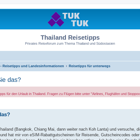
Thailand Reisetipps
Privates Reiseforum zum Thema Thailand und Südostasien
- Reisetipps und Landesinformationen
Reisetipps für unterwegs
Sie das?
ps für den Urlaub in Thailand. Fragen zu Flügen bitte unter "Airlines, Flughäfen und Stoppov
das?
Thailand (Bangkok, Chiang Mai, dann weiter nach Koh Lanta) und versuche, di
Freund hat mir von eSIM-Rabattgutscheinen für Reisende, Gutscheincodes ode