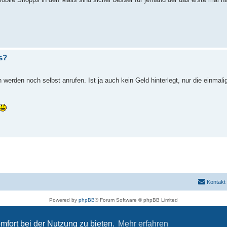
s?
rden noch selbst anrufen. Ist ja auch kein Geld hinterlegt, nur die einmali
Kontakt
Powered by
phpBB
® Forum Software © phpBB Limited
Deutsche Übersetzung durch
phpBB.de
Datenschutz
|
Nutzungsbedingungen
mfort bei der Nutzung zu bieten.
Mehr erfahren