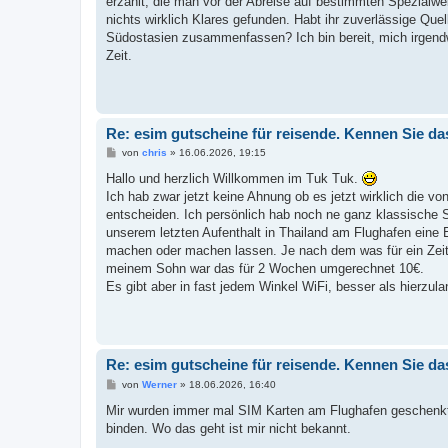
erzählt, die man vor der Abreise auf bestimmten Spezialweb
g
nichts wirklich Klares gefunden. Habt ihr zuverlässige Qu
Südostasien zusammenfassen? Ich bin bereit, mich irgend
Zeit.
Re: esim gutscheine für reisende. Kennen Sie da
B
von
chris
»
16.06.2026, 19:15
e
i
Hallo und herzlich Willkommen im Tuk Tuk.
t
Ich hab zwar jetzt keine Ahnung ob es jetzt wirklich die v
r
a
entscheiden. Ich persönlich hab noch ne ganz klassische S
g
unserem letzten Aufenthalt in Thailand am Flughafen eine 
machen oder machen lassen. Je nach dem was für ein Zeitr
meinem Sohn war das für 2 Wochen umgerechnet 10€.
Es gibt aber in fast jedem Winkel WiFi, besser als hierzula
Re: esim gutscheine für reisende. Kennen Sie da
B
von
Werner
»
18.06.2026, 16:40
e
i
Mir wurden immer mal SIM Karten am Flughafen geschenkt
t
binden. Wo das geht ist mir nicht bekannt.
r
a