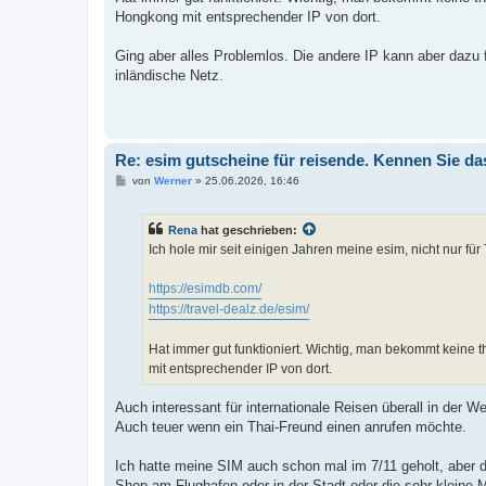
Hongkong mit entsprechender IP von dort.
Ging aber alles Problemlos. Die andere IP kann aber dazu
inländische Netz.
Re: esim gutscheine für reisende. Kennen Sie da
B
von
Werner
»
25.06.2026, 16:46
e
i
t
Rena
hat geschrieben:
r
a
Ich hole mir seit einigen Jahren meine esim, nicht nur für
g
https://esimdb.com/
https://travel-dealz.de/esim/
Hat immer gut funktioniert. Wichtig, man bekommt keine t
mit entsprechender IP von dort.
Auch interessant für internationale Reisen überall in der We
Auch teuer wenn ein Thai-Freund einen anrufen möchte.
Ich hatte meine SIM auch schon mal im 7/11 geholt, aber d
Shop am Flughafen oder in der Stadt oder die sehr kleine M