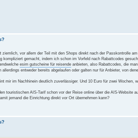
s?
 ziemlich, vor allem der Teil mit den Shops direkt nach der Passkontrolle a
tig kompliziert gemacht, indem ich schon im Vorfeld nach Rabattcodes gesuch
rgendwelche
esim gutscheine für reisende
anbieten, also Rabattcodes, die ma
allerdings entweder bereits abgelaufen oder galten nur für Anbieter, von dene
eint mir im Nachhinein deutlich zuverlässiger. Und 10 Euro für zwei Wochen, w
n touristischen AIS-Tarif schon vor der Reise online über die AIS-Website a
 damit jemand die Einrichtung direkt vor Ort übernehmen kann?
s?