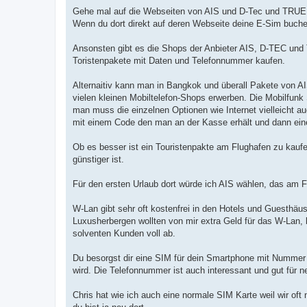
g
Gehe mal auf die Webseiten von AIS und D-Tec und TRUE, 
Wenn du dort direkt auf deren Webseite deine E-Sim buch
Ansonsten gibt es die Shops der Anbieter AIS, D-TEC und
Toristenpakete mit Daten und Telefonnummer kaufen.
Alternaitiv kann man in Bangkok und überall Pakete von AI
vielen kleinen Mobiltelefon-Shops erwerben. Die Mobilfun
man muss die einzelnen Optionen wie Internet vielleicht 
mit einem Code den man an der Kasse erhält und dann eine 
Ob es besser ist ein Touristenpakte am Flughafen zu kaufe
günstiger ist.
Für den ersten Urlaub dort würde ich AIS wählen, das am F
W-Lan gibt sehr oft kostenfrei in den Hotels und Guesthäus
Luxusherbergen wollten von mir extra Geld für das W-Lan,
solventen Kunden voll ab.
Du besorgst dir eine SIM für dein Smartphone mit Nummer 
wird. Die Telefonnummer ist auch interessant und gut fü
Chris hat wie ich auch eine normale SIM Karte weil wir of