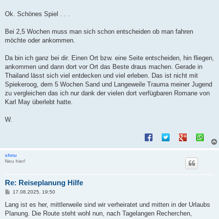
Ok. Schönes Spiel . . .
Bei 2,5 Wochen muss man sich schon entscheiden ob man fahren
möchte oder ankommen.
Da bin ich ganz bei dir. Einen Ort bzw. eine Seite entscheiden, hin fliegen,
ankommen und dann dort vor Ort das Beste draus machen. Gerade in
Thailand lässt sich viel entdecken und viel erleben. Das ist nicht mit
Spiekeroog, dem 5 Wochen Sand und Langeweile Trauma meiner Jugend
zu vergleichen das ich nur dank der vielen dort verfügbaren Romane von
Karl May überlebt hatte.
W.
shnu
Neu hier!
Re: Reiseplanung Hilfe
B
17.08.2025, 19:50
e
i
Lang ist es her, mittlerweile sind wir verheiratet und mitten in der Urlaubs
t
Planung. Die Route steht wohl nun, nach Tagelangen Recherchen,
r