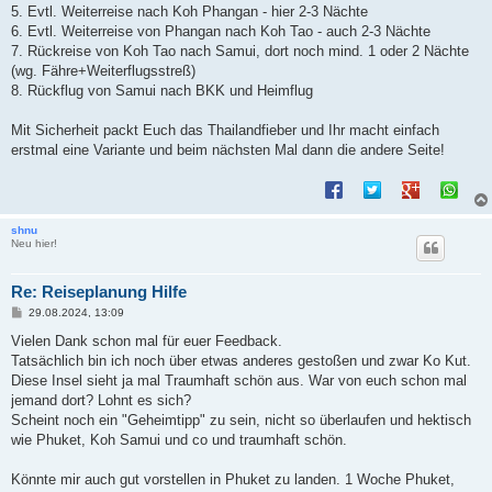
5. Evtl. Weiterreise nach Koh Phangan - hier 2-3 Nächte
6. Evtl. Weiterreise von Phangan nach Koh Tao - auch 2-3 Nächte
7. Rückreise von Koh Tao nach Samui, dort noch mind. 1 oder 2 Nächte
(wg. Fähre+Weiterflugsstreß)
8. Rückflug von Samui nach BKK und Heimflug
Mit Sicherheit packt Euch das Thailandfieber und Ihr macht einfach
erstmal eine Variante und beim nächsten Mal dann die andere Seite!
shnu
Neu hier!
Re: Reiseplanung Hilfe
B
29.08.2024, 13:09
e
i
Vielen Dank schon mal für euer Feedback.
t
Tatsächlich bin ich noch über etwas anderes gestoßen und zwar Ko Kut.
r
a
Diese Insel sieht ja mal Traumhaft schön aus. War von euch schon mal
g
jemand dort? Lohnt es sich?
Scheint noch ein "Geheimtipp" zu sein, nicht so überlaufen und hektisch
wie Phuket, Koh Samui und co und traumhaft schön.
Könnte mir auch gut vorstellen in Phuket zu landen. 1 Woche Phuket,