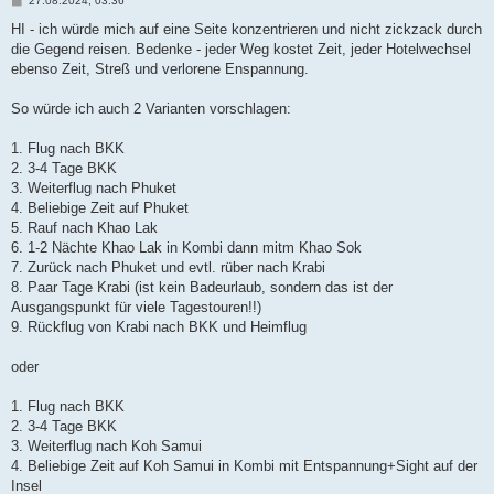
27.08.2024, 03:36
e
i
HI - ich würde mich auf eine Seite konzentrieren und nicht zickzack durch
t
die Gegend reisen. Bedenke - jeder Weg kostet Zeit, jeder Hotelwechsel
r
a
ebenso Zeit, Streß und verlorene Enspannung.
g
So würde ich auch 2 Varianten vorschlagen:
1. Flug nach BKK
2. 3-4 Tage BKK
3. Weiterflug nach Phuket
4. Beliebige Zeit auf Phuket
5. Rauf nach Khao Lak
6. 1-2 Nächte Khao Lak in Kombi dann mitm Khao Sok
7. Zurück nach Phuket und evtl. rüber nach Krabi
8. Paar Tage Krabi (ist kein Badeurlaub, sondern das ist der
Ausgangspunkt für viele Tagestouren!!)
9. Rückflug von Krabi nach BKK und Heimflug
oder
1. Flug nach BKK
2. 3-4 Tage BKK
3. Weiterflug nach Koh Samui
4. Beliebige Zeit auf Koh Samui in Kombi mit Entspannung+Sight auf der
Insel