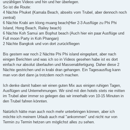
a
unzähligen Videos und hin und her überlegen.
g
So ist die Route:
4 Nächte Phuket (Kamala Beach, abseits vom Trubel, aber dennoch noch
zentral)
6 Nächte Krabi am klong muang beach(Hier 2-3 Ausflüge zu Phi Phi
Island, Hong Beach, Railey beach)
6 Nächte Koh Samui am Bophut beach (Auch hier ein paar Ausflüge und
Full moon Party in Koh Phangan)
2 Nächte Bangkok und von dort zurückfliegen
Bis gestern war noch 2 Nächte Phi Phi island eingeplant, aber nach
einigen Berichten und was ich so in Videos gesehen habe ist es dort
einfach nur absolut überlaufen und Massenabfertigung. Daher diese 2
Nächte gestrichen und in krabi dran gehangen. Ein Tagesausflug kann
man von dort dann ja trotzdem noch machen.
Ich denke damit haben wir einen guten Mix aus einigen ruhigen Tagen,
Ausflügen und Unternehmungen. Wir sind mit den hotels stets nie mitten
im Trubel aber immer so gelegen das wir innerhalb von 10-15 Minuten in
den Trubel fahren könnten.
Natürlich hätte man auch noch mehr unterbringen können, aber ich
möchte ich meinem Urlaub auch mal "ankommen" und nicht nur von
Termin zu Termin hetzen um möglichst alles zu sehen.