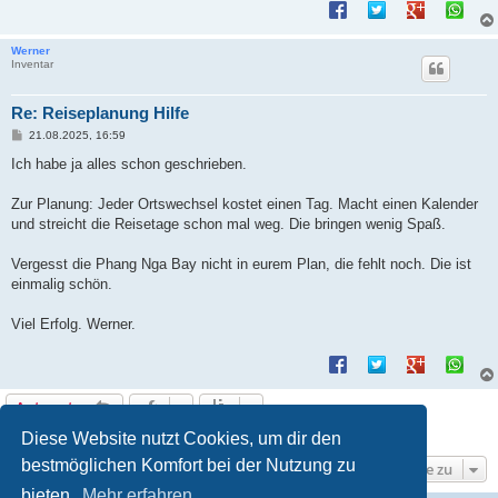
Werner
Inventar
Re: Reiseplanung Hilfe
B
21.08.2025, 16:59
e
i
Ich habe ja alles schon geschrieben.
t
r
a
Zur Planung: Jeder Ortswechsel kostet einen Tag. Macht einen Kalender
g
und streicht die Reisetage schon mal weg. Die bringen wenig Spaß.
Vergesst die Phang Nga Bay nicht in eurem Plan, die fehlt noch. Die ist
einmalig schön.
Viel Erfolg. Werner.
Antworten
11 Beiträge • Seite
1
von
1
Diese Website nutzt Cookies, um dir den
bestmöglichen Komfort bei der Nutzung zu
Gehe zu
bieten.
Mehr erfahren