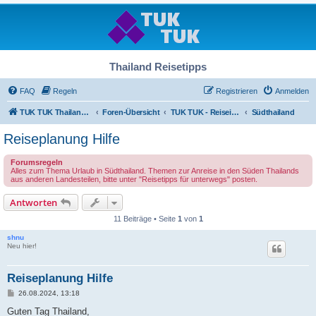
Thailand Reisetipps
FAQ
Regeln
Registrieren
Anmelden
TUK TUK Thailand Reisetipps
Foren-Übersicht
TUK TUK - Reiseinfos - Thailand Regional
Südthailand
Reiseplanung Hilfe
Forumsregeln
Alles zum Thema Urlaub in Südthailand. Themen zur Anreise in den Süden Thailands
aus anderen Landesteilen, bitte unter "Reisetipps für unterwegs" posten.
Antworten
11 Beiträge • Seite
1
von
1
shnu
Neu hier!
Reiseplanung Hilfe
B
26.08.2024, 13:18
e
i
Guten Tag Thailand,