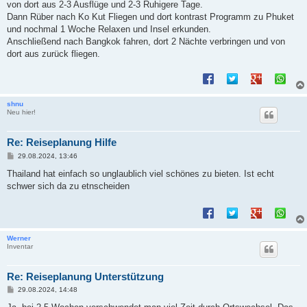
von dort aus 2-3 Ausflüge und 2-3 Ruhigere Tage.
Dann Rüber nach Ko Kut Fliegen und dort kontrast Programm zu Phuket
und nochmal 1 Woche Relaxen und Insel erkunden.
Anschließend nach Bangkok fahren, dort 2 Nächte verbringen und von
dort aus zurück fliegen.
shnu
Neu hier!
Re: Reiseplanung Hilfe
B
29.08.2024, 13:46
e
i
Thailand hat einfach so unglaublich viel schönes zu bieten. Ist echt
t
schwer sich da zu etnscheiden
r
a
g
Werner
Inventar
Re: Reiseplanung Unterstützung
B
29.08.2024, 14:48
e
i