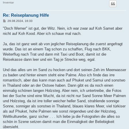
Inventar
Re: Reiseplanung Hilfe
B
29.08.2024, 16:33
e
i
"Doch Werner" ist gut, der Witz. Nein, ich war zwar auf Koh Samet aber
t
nicht auf Koh Kood. Aber ich schaue mal nach.
r
a
g
Ja, das ist ganz weit ab von jeglicher Reiseplanung die zuerst angefragt
wurde. Das ist an einem Tag schon zu schaffen, Flug nach BKK,
Weiterflug nach Trat und dann mit Taxi und Boot, damit ist die
Reisekasse dann leer und ein Tag je Strecke weg, egal.
Und das alles um im Sand zu hocken und dort seinen Zeh im Meerwasser
zu baden und hinter einem steht eine Palme. Also ich finde das irre
romantisch, aber das kann man auch auf Phuket und Samui und sonstwo
in Thailand oder an der Ostsee haben. Dann gibt es da noch einen
einmalig schönen langen Holzsteg. Aber nein, ich untertreibe, die Fotos
bei der Suche sind eine Wucht, da ist nicht nur Sand Sonne Meer Palmen
und Holzsteg, da ist irre toller weicher heller Sand, strahlende sonnige
Sonne, sonniger als sonstwo in Thailand, blaues klares Meer, viel türkiser
als auf Phuket, hohe Palmen wie sonst nirgendwo und der Holzsteg,
Weltkulturerbe, ganz sicher . . . Ich liebe ja die Fotografen die alles so
schön in Szene setzen damit man die Einmaligkeit der Beliebigkeit
übersieht.