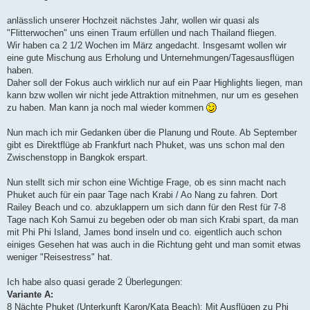
t
r
a
anlässlich unserer Hochzeit nächstes Jahr, wollen wir quasi als
g
"Flitterwochen" uns einen Traum erfüllen und nach Thailand fliegen.
Wir haben ca 2 1/2 Wochen im März angedacht. Insgesamt wollen wir
eine gute Mischung aus Erholung und Unternehmungen/Tagesausflügen
haben.
Daher soll der Fokus auch wirklich nur auf ein Paar Highlights liegen, man
kann bzw wollen wir nicht jede Attraktion mitnehmen, nur um es gesehen
zu haben. Man kann ja noch mal wieder kommen
Nun mach ich mir Gedanken über die Planung und Route. Ab September
gibt es Direktflüge ab Frankfurt nach Phuket, was uns schon mal den
Zwischenstopp in Bangkok erspart.
Nun stellt sich mir schon eine Wichtige Frage, ob es sinn macht nach
Phuket auch für ein paar Tage nach Krabi / Ao Nang zu fahren. Dort
Railey Beach und co. abzuklappern um sich dann für den Rest für 7-8
Tage nach Koh Samui zu begeben oder ob man sich Krabi spart, da man
mit Phi Phi Island, James bond inseln und co. eigentlich auch schon
einiges Gesehen hat was auch in die Richtung geht und man somit etwas
weniger "Reisestress" hat.
Ich habe also quasi gerade 2 Überlegungen:
Variante A:
8 Nächte Phuket (Unterkunft Karon/Kata Beach): Mit Ausflügen zu Phi