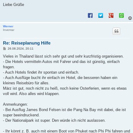
Liebe Grüße
Werner
Inventar
Re: Reiseplanung Hilfe
B
26.08.2024, 20:11
e
i
Vieles in Thailand lässt sich sehr gut und sehr kurzfristig organisieren.
t
- Die Hotels vermitteln Autos mit Fahrer und das ist günstig, einfach
r
a
fragen.
g
- Auch Hotels findet ihr spontan und einfach.
- Auch Ausflüge bucht ihr einfach im Hotel, die besseren haben ein
kleines Reisebüro für alles.
März ist gut, noch nicht zu heiß, noch keine Osterferien, wenn es etwas
voll wird. Also alles wird klappen.
Anmerkungen:
- Bei Ausflug James Bond Felsen ist die Pang Na Bay mit dabei, die ist
super beeindruckend.
- Der Nationalpark ist super. Den würde ich nicht auslassen.
- Ihr könnt z. B. auch mit einem Boot von Phuket nach Phi Phi fahren und