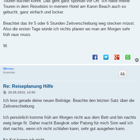
Touren buchen könnt. Das geht ganz spontan vor Ort. Ich hatte meine
Touren in dem Reisebüro in meinem Hotel am Karon Beach auch so
gebucht, ganz einfach und locker.
Beachtet das ihr 5 oder 6 Stunden Zeitverschiebung weg stecken müsst.
Also die ersten Tage würde ich nichts planen wo man am Morgen sehr
früh raus muss.
W.
Werner
Inventar
Re: Reiseplanung Hilfe
B
29.08.2024, 14:50
e
i
Ich lese gerade deine neuen Beiträge. Beachte den letzten Satz über die
t
Zeitverschiebung.
r
a
g
Ich persönlich komme früh am Morgen nicht aus dem Bett und bin nachts
ewig lange fit. Daher macht Bangkok oder Patong für mich Sinn weil ich
dort nachts, wenn ich nicht schlafen kann, sehr gut ausgehen kann.
Ko Kut kenne ich nicht.