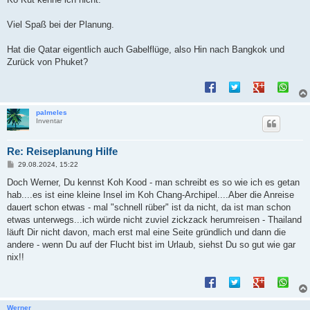
Viel Spaß bei der Planung.
Hat die Qatar eigentlich auch Gabelflüge, also Hin nach Bangkok und
Zurück von Phuket?
palmeles
Inventar
Re: Reiseplanung Hilfe
B
29.08.2024, 15:22
e
i
Doch Werner, Du kennst Koh Kood - man schreibt es so wie ich es getan
t
hab....es ist eine kleine Insel im Koh Chang-Archipel....Aber die Anreise
r
a
dauert schon etwas - mal "schnell rüber" ist da nicht, da ist man schon
g
etwas unterwegs...ich würde nicht zuviel zickzack herumreisen - Thailand
läuft Dir nicht davon, mach erst mal eine Seite gründlich und dann die
andere - wenn Du auf der Flucht bist im Urlaub, siehst Du so gut wie gar
nix!!
Werner