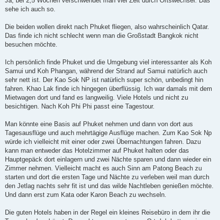
Ja, bei 2,5 Wochen verschwendet man viel Zeit durch Ortswechsel. Das
t
sehe ich auch so.
r
a
g
Die beiden wollen direkt nach Phuket fliegen, also wahrscheinlich Qatar.
Das finde ich nicht schlecht wenn man die Großstadt Bangkok nicht
besuchen möchte.
Ich persönlich finde Phuket und die Umgebung viel interessanter als Koh
Samui und Koh Phangan, während der Strand auf Samui natürlich auch
sehr nett ist. Der Kao Sok NP ist natürlich super schön, unbedingt hin
fahren. Khao Lak finde ich hingegen überflüssig. Ich war damals mit dem
Mietwagen dort und fand es langweilig. Viele Hotels und nicht zu
besichtigen. Nach Koh Phi Phi passt eine Tagestour.
Man könnte eine Basis auf Phuket nehmen und dann von dort aus
Tagesausflüge und auch mehrtägige Ausflüge machen. Zum Kao Sok Np
würde ich vielleicht mit einer oder zwei Übernachtungen fahren. Dazu
kann man entweder das Hotelzimmer auf Phuket halten oder das
Hauptgepäck dort einlagern und zwei Nächte sparen und dann wieder ein
Zimmer nehmen. Vielleicht macht es auch Sinn am Patong Beach zu
starten und dort die ersten Tage und Nächte zu verleben weil man durch
den Jetlag nachts sehr fit ist und das wilde Nachtleben genießen möchte.
Und dann erst zum Kata oder Karon Beach zu wechseln.
Die guten Hotels haben in der Regel ein kleines Reisebüro in dem ihr die