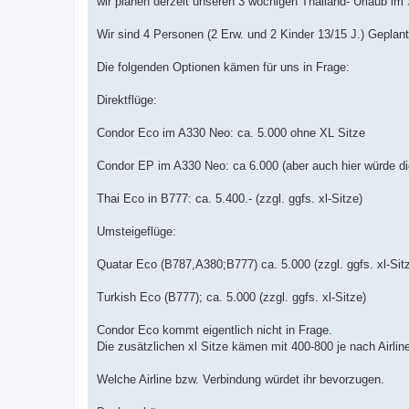
wir planen derzeit unseren 3 wöchigen Thailand- Urlaub i
g
Wir sind 4 Personen (2 Erw. und 2 Kinder 13/15 J.) Gepla
Die folgenden Optionen kämen für uns in Frage:
Direktflüge:
Condor Eco im A330 Neo: ca. 5.000 ohne XL Sitze
Condor EP im A330 Neo: ca 6.000 (aber auch hier würde di
Thai Eco in B777: ca. 5.400.- (zzgl. ggfs. xl-Sitze)
Umsteigeflüge:
Quatar Eco (B787,A380;B777) ca. 5.000 (zzgl. ggfs. xl-Sit
Turkish Eco (B777); ca. 5.000 (zzgl. ggfs. xl-Sitze)
Condor Eco kommt eigentlich nicht in Frage.
Die zusätzlichen xl Sitze kämen mit 400-800 je nach Airlin
Welche Airline bzw. Verbindung würdet ihr bevorzugen.