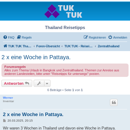
Thailand Reisetipps
FAQ
Regeln
Registrieren
Anmelden
TUK TUK Thailand Reisetipps
Foren-Übersicht
TUK TUK - Reiseinfos - Thailand Regional
Zentralthailand
2 x eine Woche in Pattaya.
Forumsregeln
Alles zum Thema Urlaub in Bangkok und Zentralthailand. Themen zur Anreise aus
anderen Landesteilen, bitte unter "Reisetipps für unterwegs" posten.
Antworten
6 Beiträge • Seite
1
von
1
Werner
Inventar
2 x eine Woche in Pattaya.
B
20.03.2025, 20:15
e
i
Wir waren 3 Wochen in Thailand und davon eine Woche in Pattaya.