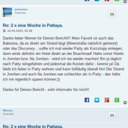
palmeles
Inventar
Re: 2 x eine Woche in Pattaya.
B
22.03.2025, 02:39
e
i
Danke lieber Werner für Deinen Bericht!!! Mein Favorit ist auch das
t
Baboona, da es direkt am Strand liegt (Meerstraße natürlich getrennt)
r
a
oder das Discovery....sollte ich mal wieder Patty als Kurzstopp einlegen,
g
dann wirds definitiv ein Hotel direkt an der Beachroad! Hatte sonst Hotels
in Jomtien bzw. Na Jomtien - würd ich nie wieder machen! Bin ja täglich
nach Patty reingefahren und jedesmal die Kosten dafür - kennst ja! Da
bleib ich lieber in Patty wohnen und kann fußläufig überall hin! Der Strand
in Jomtien und auch Na Jomtien war schlechter als in Patty - das hätte
ich mir eigentlich sparen können:))
Danke für Deinen Bericht - sehr informativ für mich!!
Werner
Inventar
Re: 2 x eine Woche in Pattaya.