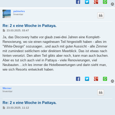
palmeles
Inventar
Re: 2 x eine Woche in Pattaya.
B
23.03.2025, 03:47
e
i
Ja, das Discovery hatte vor glaub zwei-drei Jahren eine Komplett-
t
Renovierung, wo sie einen nagelneuen Teil hingestellt haben - alles im
r
a
"White-Design" sozusagen...und auch mit guter Aussicht - alle Zimmer
g
mit zumindest seitlichem oder direktem Meerblick. Das ist etwas nach
hinten versetzt. Den alten Teil gibts aber noch, kann man auch buchen.
Aber es tut sich auch viel in Pattaya - viele Renovierungen, viel
Neubauten....ich les immer die Hotelbewertungen und darin sieht man,
wie sich Resorts entwickelt haben.
Werner
Inventar
Re: 2 x eine Woche in Pattaya.
B
23.03.2025, 11:12
e
i