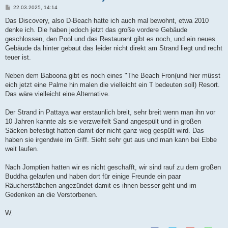
B
22.03.2025, 14:14
e
i
Das Discovery, also D-Beach hatte ich auch mal bewohnt, etwa 2010
t
denke ich. Die haben jedoch jetzt das große vordere Gebäude
r
a
geschlossen, den Pool und das Restaurant gibt es noch, und ein neues
g
Gebäude da hinter gebaut das leider nicht direkt am Strand liegt und recht
teuer ist.
Neben dem Baboona gibt es noch eines "The Beach Fron(und hier müsst
eich jetzt eine Palme hin malen die vielleicht ein T bedeuten soll) Resort.
Das wäre vielleicht eine Alternative.
Der Strand in Pattaya war erstaunlich breit, sehr breit wenn man ihn vor
10 Jahren kannte als sie verzweifelt Sand angespült und in großen
Säcken befestigt hatten damit der nicht ganz weg gespült wird. Das
haben sie irgendwie im Griff. Sieht sehr gut aus und man kann bei Ebbe
weit laufen.
Nach Jomptien hatten wir es nicht geschafft, wir sind rauf zu dem großen
Buddha gelaufen und haben dort für einige Freunde ein paar
Räucherstäbchen angezündet damit es ihnen besser geht und im
Gedenken an die Verstorbenen.
W.