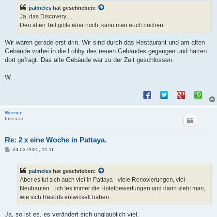
t
palmeles
hat geschrieben:
r
a
Ja, das Discovery ....
g
Den alten Teil gibts aber noch, kann man auch buchen.
Wir waren gerade erst drin. Wir sind durch das Restaurant und am alten
Gebäude vorbei in die Lobby des neuen Gebäudes gegangen und hatten
dort gefragt. Das alte Gebäude war zu der Zeit geschlossen.
W.
Werner
Inventar
Re: 2 x eine Woche in Pattaya.
B
23.03.2025, 11:16
e
i
t
palmeles
hat geschrieben:
r
a
Aber es tut sich auch viel in Pattaya - viele Renovierungen, viel
g
Neubauten....ich les immer die Hotelbewertungen und darin sieht man,
wie sich Resorts entwickelt haben.
Ja, so ist es, es verändert sich unglaublich viel.