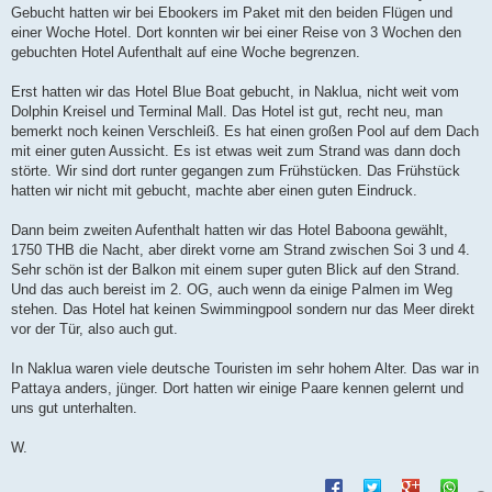
t
Gebucht hatten wir bei Ebookers im Paket mit den beiden Flügen und
r
a
einer Woche Hotel. Dort konnten wir bei einer Reise von 3 Wochen den
g
gebuchten Hotel Aufenthalt auf eine Woche begrenzen.
Erst hatten wir das Hotel Blue Boat gebucht, in Naklua, nicht weit vom
Dolphin Kreisel und Terminal Mall. Das Hotel ist gut, recht neu, man
bemerkt noch keinen Verschleiß. Es hat einen großen Pool auf dem Dach
mit einer guten Aussicht. Es ist etwas weit zum Strand was dann doch
störte. Wir sind dort runter gegangen zum Frühstücken. Das Frühstück
hatten wir nicht mit gebucht, machte aber einen guten Eindruck.
Dann beim zweiten Aufenthalt hatten wir das Hotel Baboona gewählt,
1750 THB die Nacht, aber direkt vorne am Strand zwischen Soi 3 und 4.
Sehr schön ist der Balkon mit einem super guten Blick auf den Strand.
Und das auch bereist im 2. OG, auch wenn da einige Palmen im Weg
stehen. Das Hotel hat keinen Swimmingpool sondern nur das Meer direkt
vor der Tür, also auch gut.
In Naklua waren viele deutsche Touristen im sehr hohem Alter. Das war in
Pattaya anders, jünger. Dort hatten wir einige Paare kennen gelernt und
uns gut unterhalten.
W.