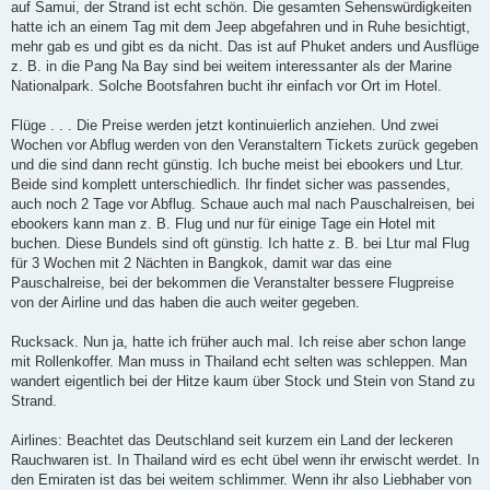
auf Samui, der Strand ist echt schön. Die gesamten Sehenswürdigkeiten
hatte ich an einem Tag mit dem Jeep abgefahren und in Ruhe besichtigt,
mehr gab es und gibt es da nicht. Das ist auf Phuket anders und Ausflüge
z. B. in die Pang Na Bay sind bei weitem interessanter als der Marine
Nationalpark. Solche Bootsfahren bucht ihr einfach vor Ort im Hotel.
Flüge . . . Die Preise werden jetzt kontinuierlich anziehen. Und zwei
Wochen vor Abflug werden von den Veranstaltern Tickets zurück gegeben
und die sind dann recht günstig. Ich buche meist bei ebookers und Ltur.
Beide sind komplett unterschiedlich. Ihr findet sicher was passendes,
auch noch 2 Tage vor Abflug. Schaue auch mal nach Pauschalreisen, bei
ebookers kann man z. B. Flug und nur für einige Tage ein Hotel mit
buchen. Diese Bundels sind oft günstig. Ich hatte z. B. bei Ltur mal Flug
für 3 Wochen mit 2 Nächten in Bangkok, damit war das eine
Pauschalreise, bei der bekommen die Veranstalter bessere Flugpreise
von der Airline und das haben die auch weiter gegeben.
Rucksack. Nun ja, hatte ich früher auch mal. Ich reise aber schon lange
mit Rollenkoffer. Man muss in Thailand echt selten was schleppen. Man
wandert eigentlich bei der Hitze kaum über Stock und Stein von Stand zu
Strand.
Airlines: Beachtet das Deutschland seit kurzem ein Land der leckeren
Rauchwaren ist. In Thailand wird es echt übel wenn ihr erwischt werdet. In
den Emiraten ist das bei weitem schlimmer. Wenn ihr also Liebhaber von