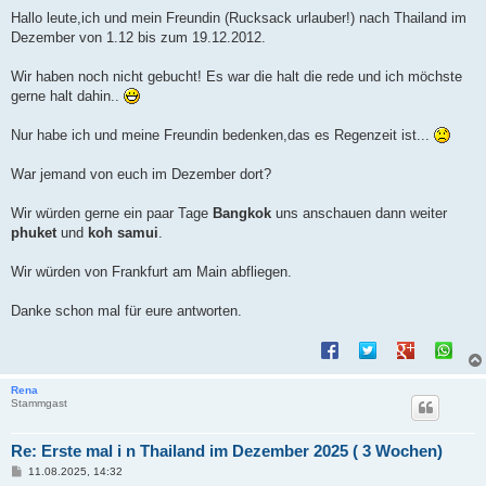
e
i
Hallo leute,ich und mein Freundin (Rucksack urlauber!) nach Thailand im
t
Dezember von 1.12 bis zum 19.12.2012.
r
a
g
Wir haben noch nicht gebucht! Es war die halt die rede und ich möchste
gerne halt dahin..
Nur habe ich und meine Freundin bedenken,das es Regenzeit ist...
War jemand von euch im Dezember dort?
Wir würden gerne ein paar Tage
Bangkok
uns anschauen dann weiter
phuket
und
koh samui
.
Wir würden von Frankfurt am Main abfliegen.
Danke schon mal für eure antworten.
Rena
Stammgast
Re: Erste mal i n Thailand im Dezember 2025 ( 3 Wochen)
B
11.08.2025, 14:32
e