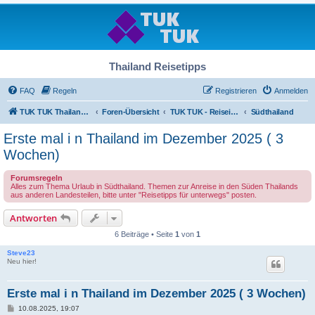
Thailand Reisetipps
FAQ
Regeln
Registrieren
Anmelden
TUK TUK Thailand Reisetipps
Foren-Übersicht
TUK TUK - Reiseinfos - Thailand Regional
Südthailand
Erste mal i n Thailand im Dezember 2025 ( 3
Wochen)
Forumsregeln
Alles zum Thema Urlaub in Südthailand. Themen zur Anreise in den Süden Thailands
aus anderen Landesteilen, bitte unter "Reisetipps für unterwegs" posten.
Antworten
6 Beiträge • Seite
1
von
1
Steve23
Neu hier!
Erste mal i n Thailand im Dezember 2025 ( 3 Wochen)
B
10.08.2025, 19:07