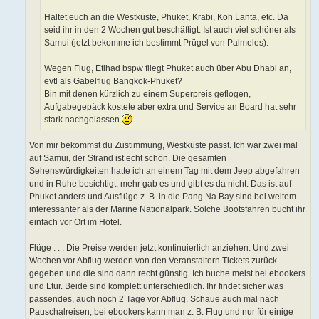
Haltet euch an die Westküste, Phuket, Krabi, Koh Lanta, etc. Da
seid ihr in den 2 Wochen gut beschäftigt. Ist auch viel schöner als
Samui (jetzt bekomme ich bestimmt Prügel von Palmeles).
Wegen Flug, Etihad bspw fliegt Phuket auch über Abu Dhabi an,
evtl als Gabelflug Bangkok-Phuket?
Bin mit denen kürzlich zu einem Superpreis geflogen,
Aufgabegepäck kostete aber extra und Service an Board hat sehr
stark nachgelassen
Von mir bekommst du Zustimmung, Westküste passt. Ich war zwei mal
auf Samui, der Strand ist echt schön. Die gesamten
Sehenswürdigkeiten hatte ich an einem Tag mit dem Jeep abgefahren
und in Ruhe besichtigt, mehr gab es und gibt es da nicht. Das ist auf
Phuket anders und Ausflüge z. B. in die Pang Na Bay sind bei weitem
interessanter als der Marine Nationalpark. Solche Bootsfahren bucht ihr
einfach vor Ort im Hotel.
Flüge . . . Die Preise werden jetzt kontinuierlich anziehen. Und zwei
Wochen vor Abflug werden von den Veranstaltern Tickets zurück
gegeben und die sind dann recht günstig. Ich buche meist bei ebookers
und Ltur. Beide sind komplett unterschiedlich. Ihr findet sicher was
passendes, auch noch 2 Tage vor Abflug. Schaue auch mal nach
Pauschalreisen, bei ebookers kann man z. B. Flug und nur für einige