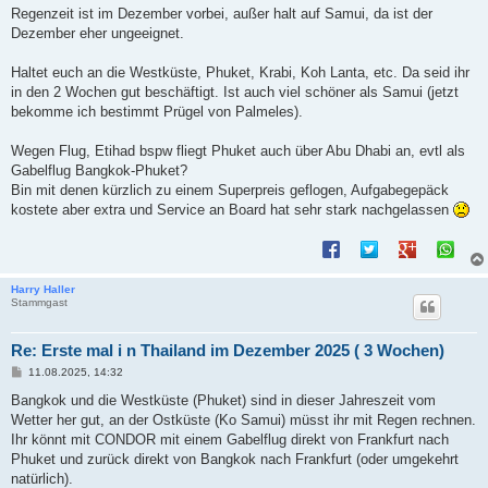
i
Regenzeit ist im Dezember vorbei, außer halt auf Samui, da ist der
t
Dezember eher ungeeignet.
r
a
g
Haltet euch an die Westküste, Phuket, Krabi, Koh Lanta, etc. Da seid ihr
in den 2 Wochen gut beschäftigt. Ist auch viel schöner als Samui (jetzt
bekomme ich bestimmt Prügel von Palmeles).
Wegen Flug, Etihad bspw fliegt Phuket auch über Abu Dhabi an, evtl als
Gabelflug Bangkok-Phuket?
Bin mit denen kürzlich zu einem Superpreis geflogen, Aufgabegepäck
kostete aber extra und Service an Board hat sehr stark nachgelassen
Harry Haller
Stammgast
Re: Erste mal i n Thailand im Dezember 2025 ( 3 Wochen)
B
11.08.2025, 14:32
e
i
Bangkok und die Westküste (Phuket) sind in dieser Jahreszeit vom
t
Wetter her gut, an der Ostküste (Ko Samui) müsst ihr mit Regen rechnen.
r
a
Ihr könnt mit CONDOR mit einem Gabelflug direkt von Frankfurt nach
g
Phuket und zurück direkt von Bangkok nach Frankfurt (oder umgekehrt
natürlich).