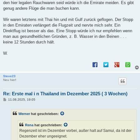
den hier legalen Rauchwaren seid würde ich die Emirate meiden. Es gibt
genug andere Flüge die man buchen kann.
Wir waren letztens mit Thai hin und mit Gulf zurück geflogen. Der Stopp
in den Emiraten verlängert die Flugzeit und nervte mich sehr. Ein
Direktflug ist besser als das. Eine Stopp würde ich nur empfehlen wenn
man aus gesundheitlichen Gründen, z. B. Wasser in den Beinen . . .
keine 12 Stunden durch hält.
W.
Steve23
Neu hier!
Re: Erste mal i n Thailand im Dezember 2025 ( 3 Wochen)
B
11.08.2025, 19:05
e
i
t
Werner
hat geschrieben:
r
a
g
Rena
hat geschrieben:
Regenzeit ist im Dezember vorbei, außer halt auf Samui, da ist der
Dezember eher ungeeignet.