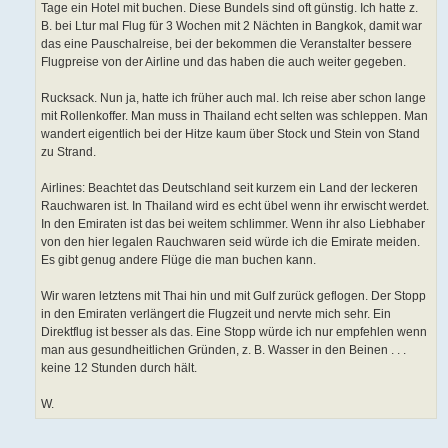
Tage ein Hotel mit buchen. Diese Bundels sind oft günstig. Ich hatte z.
B. bei Ltur mal Flug für 3 Wochen mit 2 Nächten in Bangkok, damit war
das eine Pauschalreise, bei der bekommen die Veranstalter bessere
Flugpreise von der Airline und das haben die auch weiter gegeben.
Rucksack. Nun ja, hatte ich früher auch mal. Ich reise aber schon lange
mit Rollenkoffer. Man muss in Thailand echt selten was schleppen. Man
wandert eigentlich bei der Hitze kaum über Stock und Stein von Stand
zu Strand.
Airlines: Beachtet das Deutschland seit kurzem ein Land der leckeren
Rauchwaren ist. In Thailand wird es echt übel wenn ihr erwischt werdet.
In den Emiraten ist das bei weitem schlimmer. Wenn ihr also Liebhaber
von den hier legalen Rauchwaren seid würde ich die Emirate meiden.
Es gibt genug andere Flüge die man buchen kann.
Wir waren letztens mit Thai hin und mit Gulf zurück geflogen. Der Stopp
in den Emiraten verlängert die Flugzeit und nervte mich sehr. Ein
Direktflug ist besser als das. Eine Stopp würde ich nur empfehlen wenn
man aus gesundheitlichen Gründen, z. B. Wasser in den Beinen . . .
keine 12 Stunden durch hält.
W.