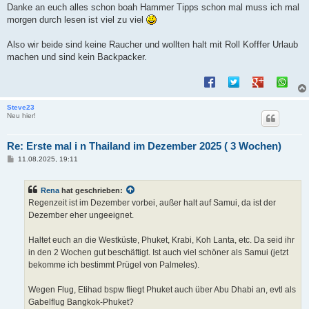
Danke an euch alles schon boah Hammer Tipps schon mal muss ich mal
morgen durch lesen ist viel zu viel
Also wir beide sind keine Raucher und wollten halt mit Roll Kofffer Urlaub
machen und sind kein Backpacker.
Steve23
Neu hier!
Re: Erste mal i n Thailand im Dezember 2025 ( 3 Wochen)
B
11.08.2025, 19:11
e
i
t
Rena
hat geschrieben:
r
a
Regenzeit ist im Dezember vorbei, außer halt auf Samui, da ist der
g
Dezember eher ungeeignet.
Haltet euch an die Westküste, Phuket, Krabi, Koh Lanta, etc. Da seid ihr
in den 2 Wochen gut beschäftigt. Ist auch viel schöner als Samui (jetzt
bekomme ich bestimmt Prügel von Palmeles).
Wegen Flug, Etihad bspw fliegt Phuket auch über Abu Dhabi an, evtl als
Gabelflug Bangkok-Phuket?