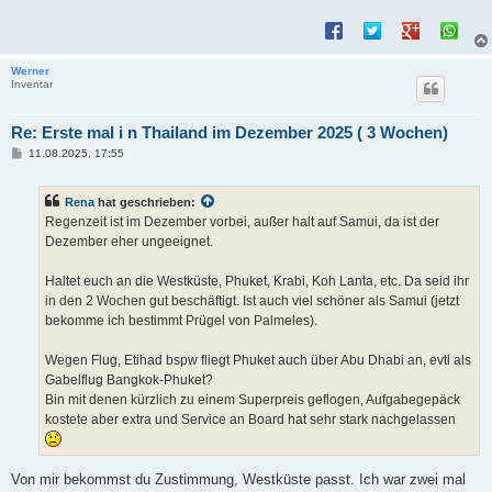
Werner
Inventar
Re: Erste mal i n Thailand im Dezember 2025 ( 3 Wochen)
B
11.08.2025, 17:55
e
i
t
Rena
hat geschrieben:
r
a
Regenzeit ist im Dezember vorbei, außer halt auf Samui, da ist der
g
Dezember eher ungeeignet.
Haltet euch an die Westküste, Phuket, Krabi, Koh Lanta, etc. Da seid ihr
in den 2 Wochen gut beschäftigt. Ist auch viel schöner als Samui (jetzt
bekomme ich bestimmt Prügel von Palmeles).
Wegen Flug, Etihad bspw fliegt Phuket auch über Abu Dhabi an, evtl als
Gabelflug Bangkok-Phuket?
Bin mit denen kürzlich zu einem Superpreis geflogen, Aufgabegepäck
kostete aber extra und Service an Board hat sehr stark nachgelassen
Von mir bekommst du Zustimmung, Westküste passt. Ich war zwei mal