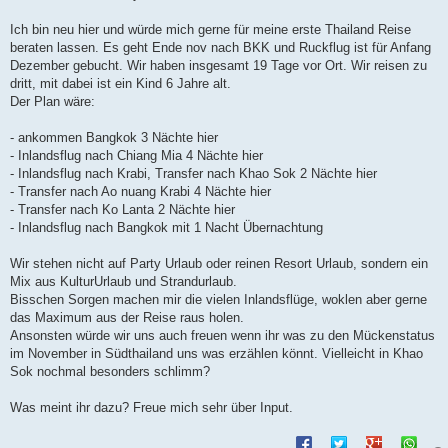
t
r
a
Ich bin neu hier und würde mich gerne für meine erste Thailand Reise
g
beraten lassen. Es geht Ende nov nach BKK und Ruckflug ist für Anfang
Dezember gebucht. Wir haben insgesamt 19 Tage vor Ort. Wir reisen zu
dritt, mit dabei ist ein Kind 6 Jahre alt.
Der Plan wäre:
- ankommen Bangkok 3 Nächte hier
- Inlandsflug nach Chiang Mia 4 Nächte hier
- Inlandsflug nach Krabi, Transfer nach Khao Sok 2 Nächte hier
- Transfer nach Ao nuang Krabi 4 Nächte hier
- Transfer nach Ko Lanta 2 Nächte hier
- Inlandsflug nach Bangkok mit 1 Nacht Übernachtung
Wir stehen nicht auf Party Urlaub oder reinen Resort Urlaub, sondern ein
Mix aus KulturUrlaub und Strandurlaub.
Bisschen Sorgen machen mir die vielen Inlandsflüge, woklen aber gerne
das Maximum aus der Reise raus holen.
Ansonsten würde wir uns auch freuen wenn ihr was zu den Mückenstatus
im November in Südthailand uns was erzählen könnt. Vielleicht in Khao
Sok nochmal besonders schlimm?
Was meint ihr dazu? Freue mich sehr über Input.