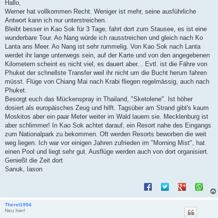
i
Hallo,
t
Werner hat vollkommen Recht. Weniger ist mehr, seine ausführliche
r
a
Antwort kann ich nur unterstreichen.
g
Bleibt besser in Kao Sok für 3 Tage, fahrt dort zum Stausee, es ist eine
wunderbare Tour. Ao Nang würde ich rausstreichen und gleich nach Ko
Lanta ans Meer. Ao Nang ist sehr rummelig. Von Kao Sok nach Lanta
werdet ihr lange unterwegs sein, auf der Karte und von den angegebenen
Kilometern scheint es nicht viel, es dauert aber... Evtl. ist die Fähre von
Phuket der schnellste Transfer weil ihr nicht um die Bucht herum fahren
müsst. Flüge von Chiang Mai nach Krabi fliegen regelmässig, auch nach
Phuket.
Besorgt euch das Mückenspray in Thailand, "Sketolene". Ist höher
dosiert als europäisches Zeug und hilft. Tagsüber am Strand gibt's kaum
Moskitos aber ein paar Meter weiter im Wald lauern sie. Mecklenburg ist
aber schlimmer! In Kao Sok achtet darauf, ein Resort nahe des Eingangs
zum Nationalpark zu bekommen. Oft werden Resorts beworben die weit
weg liegen. Ich war vor einigen Jahren zufrieden im "Morning Mist", hat
einen Pool und liegt sehr gut. Ausflüge werden auch von dort organisiert.
Genießt die Zeit dort
Sanuk, Iason
Theret1994
Neu hier!