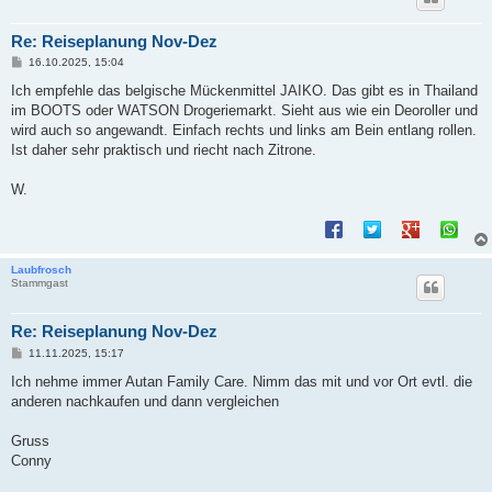
Re: Reiseplanung Nov-Dez
B
16.10.2025, 15:04
e
i
Ich empfehle das belgische Mückenmittel JAIKO. Das gibt es in Thailand
t
im BOOTS oder WATSON Drogeriemarkt. Sieht aus wie ein Deoroller und
r
a
wird auch so angewandt. Einfach rechts und links am Bein entlang rollen.
g
Ist daher sehr praktisch und riecht nach Zitrone.
W.
Laubfrosch
Stammgast
Re: Reiseplanung Nov-Dez
B
11.11.2025, 15:17
e
i
Ich nehme immer Autan Family Care. Nimm das mit und vor Ort evtl. die
t
anderen nachkaufen und dann vergleichen
r
a
g
Gruss
Conny