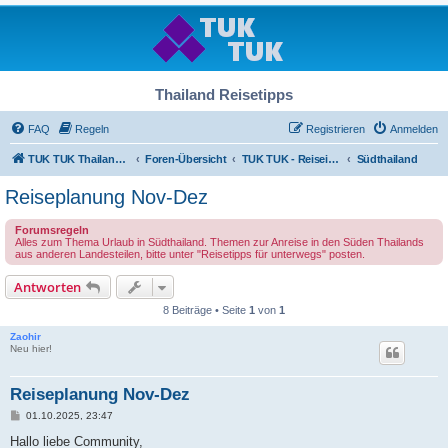
Thailand Reisetipps
FAQ
Regeln
Registrieren
Anmelden
TUK TUK Thailand Reisetipps
Foren-Übersicht
TUK TUK - Reiseinfos - Thailand Regional
Südthailand
Reiseplanung Nov-Dez
Forumsregeln
Alles zum Thema Urlaub in Südthailand. Themen zur Anreise in den Süden Thailands
aus anderen Landesteilen, bitte unter "Reisetipps für unterwegs" posten.
Antworten
8 Beiträge • Seite
1
von
1
Zaohir
Neu hier!
Reiseplanung Nov-Dez
B
01.10.2025, 23:47
e
i
Hallo liebe Community,