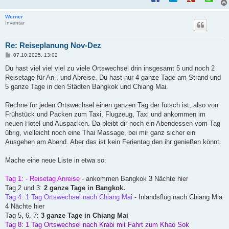
Werner
Inventar
Re: Reiseplanung Nov-Dez
B
07.10.2025, 13:02
e
i
Du hast viel viel viel zu viele Ortswechsel drin insgesamt 5 und noch 2
t
Reisetage für An-, und Abreise. Du hast nur 4 ganze Tage am Strand und
r
a
5 ganze Tage in den Städten Bangkok und Chiang Mai.
g
Rechne für jeden Ortswechsel einen ganzen Tag der futsch ist, also von
Frühstück und Packen zum Taxi, Flugzeug, Taxi und ankommen im
neuen Hotel und Auspacken. Da bleibt dir noch ein Abendessen vom Tag
übrig, vielleicht noch eine Thai Massage, bei mir ganz sicher ein
Ausgehen am Abend. Aber das ist kein Ferientag den ihr genießen könnt.
Mache eine neue Liste in etwa so:
Tag 1: - Reisetag Anreise
- ankommen Bangkok 3 Nächte hier
Tag 2 und 3:
2 ganze Tage in Bangkok.
Tag 4: 1 Tag Ortswechsel nach Chiang Mai
- Inlandsflug nach Chiang Mia
4 Nächte hier
Tag 5, 6, 7:
3 ganze Tage in Chiang Mai
Tag 8: 1 Tag Ortswechsel nach Krabi mit Fahrt zum Khao Sok