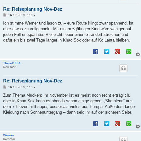
Re: Reiseplanung Nov-Dez
B
16.10.2025, 11:07
e
i
Ich stimme Werner und iason zu – eure Route klingt zwar spannend, ist
t
aber etwas zu vollgepackt. Mit einem 6-jährigen Kind wäre weniger auf
r
a
jeden Fall entspannter. Vielleicht lieber einen Strandort streichen und
g
dafür ein bis zwei Tage länger in Khao Sok oder auf Ko Lanta bleiben.
Theret1994
Neu hier!
Re: Reiseplanung Nov-Dez
B
16.10.2025, 11:07
e
i
Zum Thema Mücken: Im November ist es meist noch recht erträglich,
t
aber in Khao Sok kann es abends schon einige geben. „Sketolene“ aus
r
a
dem 7-Eleven hilft super, besser als vieles aus Europa. Außerdem lange
g
Kleidung nach Sonnenuntergang – dann seid ihr auf der sicheren Seite.
Werner
Inventar