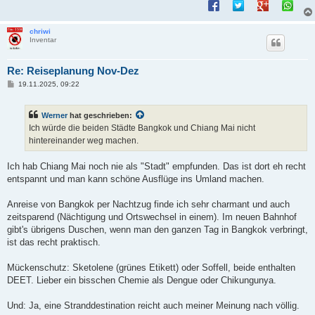
chriwi
Inventar
Re: Reiseplanung Nov-Dez
B
19.11.2025, 09:22
e
i
t
Werner
hat geschrieben:
r
a
Ich würde die beiden Städte Bangkok und Chiang Mai nicht
g
hintereinander weg machen.
Ich hab Chiang Mai noch nie als "Stadt" empfunden. Das ist dort eh recht
entspannt und man kann schöne Ausflüge ins Umland machen.
Anreise von Bangkok per Nachtzug finde ich sehr charmant und auch
zeitsparend (Nächtigung und Ortswechsel in einem). Im neuen Bahnhof
gibt's übrigens Duschen, wenn man den ganzen Tag in Bangkok verbringt,
ist das recht praktisch.
Mückenschutz: Sketolene (grünes Etikett) oder Soffell, beide enthalten
DEET. Lieber ein bisschen Chemie als Dengue oder Chikungunya.
Und: Ja, eine Stranddestination reicht auch meiner Meinung nach völlig.