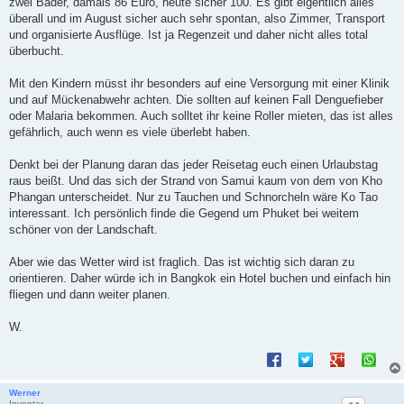
zwei Bäder, damals 86 Euro, heute sicher 100. Es gibt eigentlich alles
überall und im August sicher auch sehr spontan, also Zimmer, Transport
und organisierte Ausflüge. Ist ja Regenzeit und daher nicht alles total
überbucht.
Mit den Kindern müsst ihr besonders auf eine Versorgung mit einer Klinik
und auf Mückenabwehr achten. Die sollten auf keinen Fall Denguefieber
oder Malaria bekommen. Auch solltet ihr keine Roller mieten, das ist alles
gefährlich, auch wenn es viele überlebt haben.
Denkt bei der Planung daran das jeder Reisetag euch einen Urlaubstag
raus beißt. Und das sich der Strand von Samui kaum von dem von Kho
Phangan unterscheidet. Nur zu Tauchen und Schnorcheln wäre Ko Tao
interessant. Ich persönlich finde die Gegend um Phuket bei weitem
schöner von der Landschaft.
Aber wie das Wetter wird ist fraglich. Das ist wichtig sich daran zu
orientieren. Daher würde ich in Bangkok ein Hotel buchen und einfach hin
fliegen und dann weiter planen.
W.
Werner
Inventar