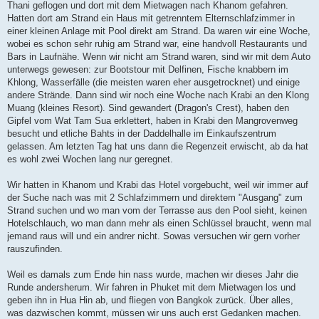
Thani geflogen und dort mit dem Mietwagen nach Khanom gefahren.
Hatten dort am Strand ein Haus mit getrenntem Elternschlafzimmer in
einer kleinen Anlage mit Pool direkt am Strand. Da waren wir eine Woche,
wobei es schon sehr ruhig am Strand war, eine handvoll Restaurants und
Bars in Laufnähe. Wenn wir nicht am Strand waren, sind wir mit dem Auto
unterwegs gewesen: zur Bootstour mit Delfinen, Fische knabbern im
Khlong, Wasserfälle (die meisten waren eher ausgetrocknet) und einige
andere Strände. Dann sind wir noch eine Woche nach Krabi an den Klong
Muang (kleines Resort). Sind gewandert (Dragon's Crest), haben den
Gipfel vom Wat Tam Sua erklettert, haben in Krabi den Mangrovenweg
besucht und etliche Bahts in der Daddelhalle im Einkaufszentrum
gelassen. Am letzten Tag hat uns dann die Regenzeit erwischt, ab da hat
es wohl zwei Wochen lang nur geregnet.
Wir hatten in Khanom und Krabi das Hotel vorgebucht, weil wir immer auf
der Suche nach was mit 2 Schlafzimmern und direktem "Ausgang" zum
Strand suchen und wo man vom der Terrasse aus den Pool sieht, keinen
Hotelschlauch, wo man dann mehr als einen Schlüssel braucht, wenn mal
jemand raus will und ein andrer nicht. Sowas versuchen wir gern vorher
rauszufinden.
Weil es damals zum Ende hin nass wurde, machen wir dieses Jahr die
Runde andersherum. Wir fahren in Phuket mit dem Mietwagen los und
geben ihn in Hua Hin ab, und fliegen von Bangkok zurück. Über alles,
was dazwischen kommt, müssen wir uns auch erst Gedanken machen.