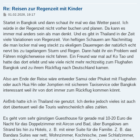
Re: Reisen zur Regenzeit mit Kinder
B
01.02.2026, 19:17
e
i
Startet in Bangkok und dann schaut ihr mal wo das Wetter passt. Ich
t
würde in der Regenzeit nicht vorher buchen und planen. Da kann es
r
a
immer mal anders sein als man denkt. Und es gibt in Thailand in der Zeit
g
viele Variationen von Regenzeit. Von heftigen Schauern am Nachmittag
die man locker mal weg steckt zu ekeligem Dauerregen der natürlich echt
nervt bis zu tagelangem Sturm und Regen. Dann habt ihr ein Problem weil
Fähren möglicherweise nicht fahren. Ein Freund war mal auf Ko Tao und
hatte das dort erlebt und wie viele nicht mehr rechtzeitig zum Flughafen
Bangkok und zu ihrem Rückflug nach Deutschland kamen.
Also am Ende der Reise wäre entweder Samui oder Phuket mit Flughafen
oder auch Hua Hin oder Jomptien mit sicherem Taxiservice oder Bangkok
interessant weil ihr von dort immer zum Rückflug kommen könnt.
AirBnb hatte ich in Thailand nie genutzt. Ich denke jedoch vieles ist auch
dort überteuert weil die Touris wahrscheinlich alles zahlen.
Es geht vom sehr günstigen Guesthouse für gerade mal 10-20 Euro die
Nacht für das Doppelzimmer mit Aircon und Bad, über Bungalows am
Strand bis hin zu Hotels, z. B. mit einer Suite für die Familie. Z. B. das
Bandara Suites war nett, Wohnzimmer, Kochnische, zwei Schlafzimmer,