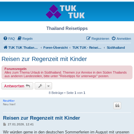
Thailand Reisetipps
FAQ
Regeln
Registrieren
Anmelden
TUK TUK Thailand Reisetipps
Foren-Übersicht
TUK TUK - Reiseinfos - Thailand Regional
Südthailand
Reisen zur Regenzeit mit Kinder
Forumsregeln
Alles zum Thema Urlaub in Südthailand. Themen zur Anreise in den Süden Thailands
aus anderen Landesteilen, bitte unter "Reisetipps für unterwegs" posten.
Antworten
8 Beiträge • Seite
1
von
1
NeuHier
Neu hier!
Reisen zur Regenzeit mit Kinder
B
27.01.2026, 12:41
e
i
Wir würden gerne in den deutschen Sommerferien im August mit unseren