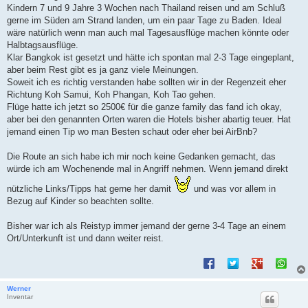
t
Kindern 7 und 9 Jahre 3 Wochen nach Thailand reisen und am Schluß
r
a
gerne im Süden am Strand landen, um ein paar Tage zu Baden. Ideal
g
wäre natürlich wenn man auch mal Tagesausflüge machen könnte oder
Halbtagsausflüge.
Klar Bangkok ist gesetzt und hätte ich spontan mal 2-3 Tage eingeplant,
aber beim Rest gibt es ja ganz viele Meinungen.
Soweit ich es richtig verstanden habe sollten wir in der Regenzeit eher
Richtung Koh Samui, Koh Phangan, Koh Tao gehen.
Flüge hatte ich jetzt so 2500€ für die ganze family das fand ich okay,
aber bei den genannten Orten waren die Hotels bisher abartig teuer. Hat
jemand einen Tip wo man Besten schaut oder eher bei AirBnb?
Die Route an sich habe ich mir noch keine Gedanken gemacht, das
würde ich am Wochenende mal in Angriff nehmen. Wenn jemand direkt
nützliche Links/Tipps hat gerne her damit
und was vor allem in
Bezug auf Kinder so beachten sollte.
Bisher war ich als Reistyp immer jemand der gerne 3-4 Tage an einem
Ort/Unterkunft ist und dann weiter reist.
Werner
Inventar