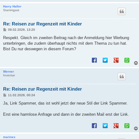
Harry Haller
Stammgast
Re: Reisen zur Regenzeit mit Kinder
B
09.02.2026, 13:20
e
i
Respekt. Gleich im zweiten Beitrag nach der Anmeldung hier Werbung
t
unterbringen, die zudem überhaupt nichts mit dem Thema zu tun hat.
r
a
Bist Du nur deswegen in diesem Forum?
g
Werner
Inventar
Re: Reisen zur Regenzeit mit Kinder
B
11.02.2026, 00:24
e
i
Ja, Link Spammer, das ist wohl jetzt der neue Stil der Link Spammer.
t
r
a
Erst eine harmlose Anfrage und dann in der zweiten Mail erst der Link.
g
marinex