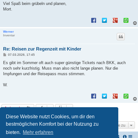
Viel Spaß beim grübeln und planen,
Mort.
Werner
Inventar
Re: Reisen zur Regenzeit mit Kinder
B
07.03.2026, 17:45
e
i
Es gibt im Sommer oft auch super günstige Tickets nach BKK, auch
t
noch sehr kurzfristig. Muss man also nicht lange planen. Nur die
r
a
Impfungen und der Reisepass muss stimmen.
g
W.
Antworten
8 Beiträge • Seite
1
von
1
Diese Website nutzt Cookies, um dir den
bestmöglichen Komfort bei der Nutzung zu
Gehe zu
bieten.
Mehr erfahren
TUK TUK Thailand Reisetipps
Foren-Übersicht