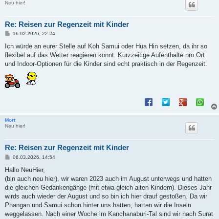
Neu hier!
Re: Reisen zur Regenzeit mit Kinder
B
16.02.2026, 22:24
e
i
Ich würde an eurer Stelle auf Koh Samui oder Hua Hin setzen, da ihr so
t
flexibel auf das Wetter reagieren könnt. Kurzzeitige Aufenthalte pro Ort
r
a
und Indoor-Optionen für die Kinder sind echt praktisch in der Regenzeit.
g
Mort
Neu hier!
Re: Reisen zur Regenzeit mit Kinder
B
06.03.2026, 14:54
e
i
Hallo NeuHier,
t
(bin auch neu hier), wir waren 2023 auch im August unterwegs und hatten
r
a
die gleichen Gedankengänge (mit etwa gleich alten Kindern). Dieses Jahr
g
wirds auch wieder der August und so bin ich hier drauf gestoßen. Da wir
Phangan und Samui schon hinter uns hatten, hatten wir die Inseln
weggelassen. Nach einer Woche im Kanchanaburi-Tal sind wir nach Surat