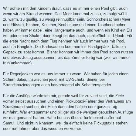
Wir achten mit den Kindern drauf, dass es immer einen Pool gibt, auch
wenn wir am Strand wohnen. Das Meer kann mal zu lau, zu aufgewühlt,
zu warm, zu quallig, zu wenig reinhüpfbar sein. Schnorchelsachen (Meer
und Flüsse), Frisbee, Kescher, Becherlupe und einen Taschendrachen
haben wir immer dabei, eine Hängematte auch, und wenn ein Kind ein Eis
will oder einen Shake, dann kriegt es das auch, schließlich ist Urlaub. Für
die erste Nacht nach dem Flug nehmen wir auch immer was mit Pool,
auch in Bangkok. Die Badesachen kommen ins Handgepäck, falls ein
Gepäck zu spät kommt. Bisher konnten wir immer den Pool schon nutzen
und etwas Jetlag ausspannen, bis das Zimmer fertig war (weil wir immer
früh ankommen).
Für Regenjacken war es uns immer zu warm. Wir haben für jeden einen
Schirm dabei, inzwischen jeder mit UV-Schutz, dienen bei
Strandspaziergängen auch hervorragend als Schattenspender.
Für die Ausflüge würde ich mir, gerade weil Ihr zu viert seid, die Ziele
vorher selbst aussuchen und einen Pickuptaxi-Fahrer des Vertrauens am
Straßenrand suchen, der Euch dann den halben oder ganzen Tag
rumfährt. War entspannter und billiger als die wenigen gebuchten Ausflüge
wir mal gemacht hatten. Hatte bei uns überall funktioniert außer auf
Samui. Und nicht in Khanom, weil da einfach keine Pickuptaxis stehen
oder rumfahren, aber das wussten wir vorher.