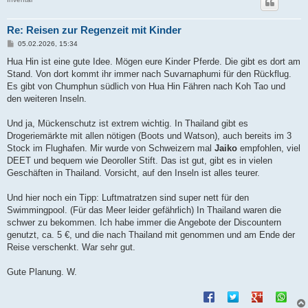
Re: Reisen zur Regenzeit mit Kinder
B
05.02.2026, 15:34
e
i
Hua Hin ist eine gute Idee. Mögen eure Kinder Pferde. Die gibt es dort am
t
Stand. Von dort kommt ihr immer nach Suvarnaphumi für den Rückflug.
r
a
Es gibt von Chumphun südlich von Hua Hin Fähren nach Koh Tao und
g
den weiteren Inseln.
Und ja, Mückenschutz ist extrem wichtig. In Thailand gibt es
Drogeriemärkte mit allen nötigen (Boots und Watson), auch bereits im 3
Stock im Flughafen. Mir wurde von Schweizern mal
Jaiko
empfohlen, viel
DEET und bequem wie Deoroller Stift. Das ist gut, gibt es in vielen
Geschäften in Thailand. Vorsicht, auf den Inseln ist alles teurer.
Und hier noch ein Tipp: Luftmatratzen sind super nett für den
Swimmingpool. (Für das Meer leider gefährlich) In Thailand waren die
schwer zu bekommen. Ich habe immer die Angebote der Discountern
genutzt, ca. 5 €, und die nach Thailand mit genommen und am Ende der
Reise verschenkt. War sehr gut.
Gute Planung. W.