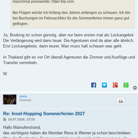
manchmal preiswerter. Oder trip.com
Bei Flügen würde ich Anfang des Jahres anfangen zu schauen. Ich bin
bei Buchungen im Februar,März für die Sommerferien immer ganz gut
geflogen.
Ja, Booking ist schon günstig, aber nur beim ersten mal als Lockangebot.
Die Verlängerung wird dann teuer. Die Agenturen sind da aber alle ähnlich.
Erst Lockangebote, dann teurer. Man muss halt schauen was geht.
In Thailand gibt es vor Ort überall Agenturen die Zimmer und Ausflüge und
Transfer vermitteln.
W.
chris
Inventar
Re: Insel-Hopping Sommerferien 2027
B
16.07.2026, 15:53
e
i
Hallo Mainuferstrand,
t
das wichtigste haben die Member Rena & Werner ja schon beschrieben.
r
a