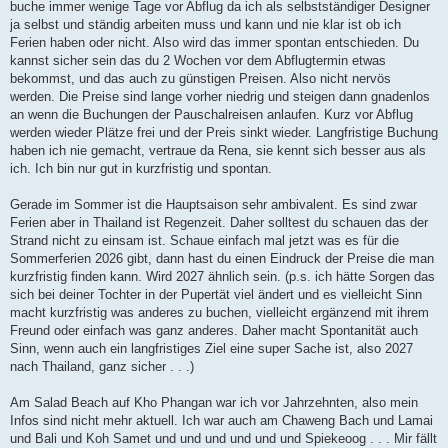
buche immer wenige Tage vor Abflug da ich als selbstständiger Designer
ja selbst und ständig arbeiten muss und kann und nie klar ist ob ich
Ferien haben oder nicht. Also wird das immer spontan entschieden. Du
kannst sicher sein das du 2 Wochen vor dem Abflugtermin etwas
bekommst, und das auch zu günstigen Preisen. Also nicht nervös
werden. Die Preise sind lange vorher niedrig und steigen dann gnadenlos
an wenn die Buchungen der Pauschalreisen anlaufen. Kurz vor Abflug
werden wieder Plätze frei und der Preis sinkt wieder. Langfristige Buchung
haben ich nie gemacht, vertraue da Rena, sie kennt sich besser aus als
ich. Ich bin nur gut in kurzfristig und spontan.
Gerade im Sommer ist die Hauptsaison sehr ambivalent. Es sind zwar
Ferien aber in Thailand ist Regenzeit. Daher solltest du schauen das der
Strand nicht zu einsam ist. Schaue einfach mal jetzt was es für die
Sommerferien 2026 gibt, dann hast du einen Eindruck der Preise die man
kurzfristig finden kann. Wird 2027 ähnlich sein. (p.s. ich hätte Sorgen das
sich bei deiner Tochter in der Pupertät viel ändert und es vielleicht Sinn
macht kurzfristig was anderes zu buchen, vielleicht ergänzend mit ihrem
Freund oder einfach was ganz anderes. Daher macht Spontanität auch
Sinn, wenn auch ein langfristiges Ziel eine super Sache ist, also 2027
nach Thailand, ganz sicher . . .)
Am Salad Beach auf Kho Phangan war ich vor Jahrzehnten, also mein
Infos sind nicht mehr aktuell. Ich war auch am Chaweng Bach und Lamai
und Bali und Koh Samet und und und und und und Spiekeoog . . . Mir fällt