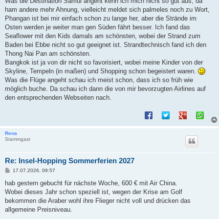
Was die Destination Samui angeht kenn ich mich nicht so gut aus, da
g
ham andere mehr Ahnung, vielleicht meldet sich palmeles noch zu Wort,
Phangan ist bei mir einfach schon zu lange her, aber die Strände im
Osten werden je weiter man gen Süden fährt besser. Ich fand das
Seaflower mit den Kids damals am schönsten, wobei der Strand zum
Baden bei Ebbe nicht so gut geeignet ist. Strandtechnisch fand ich den
Thong Nai Pan am schönsten.
Bangkok ist ja von dir nicht so favorisiert, wobei meine Kinder von der
Skyline, Tempeln (in maßen) und Shopping schon begeistert waren.
Was die Flüge angeht schau ich meist schon, dass ich so früh wie
möglich buche. Da schau ich dann die von mir bevorzugten Airlines auf
den entsprechenden Webseiten nach.
Rena
Stammgast
Re: Insel-Hopping Sommerferien 2027
B
17.07.2026, 09:57
e
i
hab gestern gebucht für nächste Woche, 600 € mit Air China.
t
Wobei dieses Jahr schon speziell ist, wegen der Krise am Golf
r
a
bekommen die Araber wohl ihre Flieger nicht voll und drücken das
g
allgemeine Preisniveau.