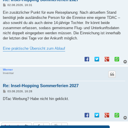
B
02.08.2026, 16:31
e
i
Ein zusätzlicher Punkt für eure Reiseplanung: Nach aktuellem Stand
t
benötigt jede ausländische Person für die Einreise eine eigene TDAC –
r
a
also sowohl du als auch deine 14-jährige Tochter. Ihr könnt beide
g
zusammen erfassen, sodass gemeinsame Flug- und Unterkunftsdaten
nicht doppelt eingegeben werden müssen. Die Einreichung ist innerhalb
der letzten drei Tage vor der Ankunft möglich.
Eine praktische Übersicht zum Ablauf
Werner
Inventar
Re: Insel-Hopping Sommerferien 2027
B
03.08.2026, 16:28
e
i
DTac Werbung? Habe nicht hin geklickt.
t
r
a
g
Antworten