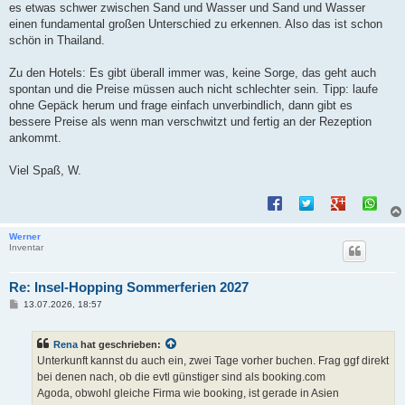
es etwas schwer zwischen Sand und Wasser und Sand und Wasser
einen fundamental großen Unterschied zu erkennen. Also das ist schon
schön in Thailand.
Zu den Hotels: Es gibt überall immer was, keine Sorge, das geht auch
spontan und die Preise müssen auch nicht schlechter sein. Tipp: laufe
ohne Gepäck herum und frage einfach unverbindlich, dann gibt es
bessere Preise als wenn man verschwitzt und fertig an der Rezeption
ankommt.
Viel Spaß, W.
Werner
Inventar
Re: Insel-Hopping Sommerferien 2027
B
13.07.2026, 18:57
e
i
t
Rena
hat geschrieben:
r
a
Unterkunft kannst du auch ein, zwei Tage vorher buchen. Frag ggf direkt
g
bei denen nach, ob die evtl günstiger sind als booking.com
Agoda, obwohl gleiche Firma wie booking, ist gerade in Asien