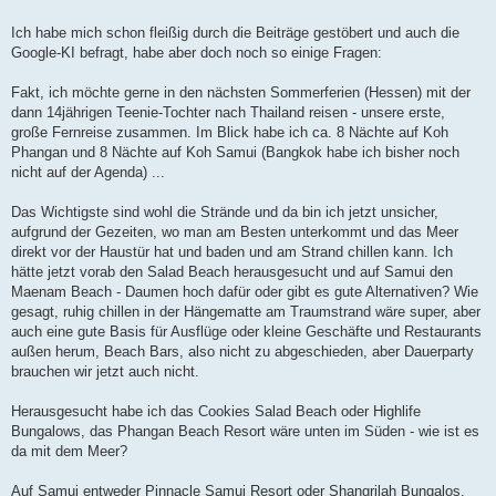
t
r
a
Ich habe mich schon fleißig durch die Beiträge gestöbert und auch die
g
Google-KI befragt, habe aber doch noch so einige Fragen:
Fakt, ich möchte gerne in den nächsten Sommerferien (Hessen) mit der
dann 14jährigen Teenie-Tochter nach Thailand reisen - unsere erste,
große Fernreise zusammen. Im Blick habe ich ca. 8 Nächte auf Koh
Phangan und 8 Nächte auf Koh Samui (Bangkok habe ich bisher noch
nicht auf der Agenda) ...
Das Wichtigste sind wohl die Strände und da bin ich jetzt unsicher,
aufgrund der Gezeiten, wo man am Besten unterkommt und das Meer
direkt vor der Haustür hat und baden und am Strand chillen kann. Ich
hätte jetzt vorab den Salad Beach herausgesucht und auf Samui den
Maenam Beach - Daumen hoch dafür oder gibt es gute Alternativen? Wie
gesagt, ruhig chillen in der Hängematte am Traumstrand wäre super, aber
auch eine gute Basis für Ausflüge oder kleine Geschäfte und Restaurants
außen herum, Beach Bars, also nicht zu abgeschieden, aber Dauerparty
brauchen wir jetzt auch nicht.
Herausgesucht habe ich das Cookies Salad Beach oder Highlife
Bungalows, das Phangan Beach Resort wäre unten im Süden - wie ist es
da mit dem Meer?
Auf Samui entweder Pinnacle Samui Resort oder Shangrilah Bungalos,