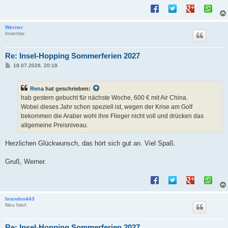
Werner
Inventar
Re: Insel-Hopping Sommerferien 2027
B
18.07.2026, 20:18
e
i
t
Rena
hat geschrieben:
r
a
hab gestern gebucht für nächste Woche, 600 € mit Air China.
g
Wobei dieses Jahr schon speziell ist, wegen der Krise am Golf
bekommen die Araber wohl ihre Flieger nicht voll und drücken das
allgemeine Preisniveau.
Herzlichen Glückwunsch, das hört sich gut an. Viel Spaß.
Gruß, Werner.
brandon443
Neu hier!
Re: Insel-Hopping Sommerferien 2027