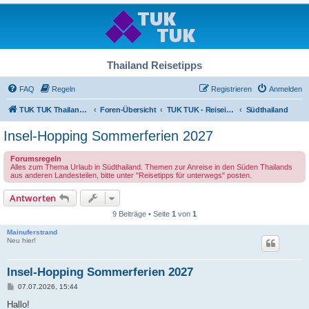
Thailand Reisetipps
FAQ
Regeln
Registrieren
Anmelden
TUK TUK Thailand Reisetipps
Foren-Übersicht
TUK TUK - Reiseinfos - Thailand Regional
Südthailand
Insel-Hopping Sommerferien 2027
Forumsregeln
Alles zum Thema Urlaub in Südthailand. Themen zur Anreise in den Süden Thailands
aus anderen Landesteilen, bitte unter "Reisetipps für unterwegs" posten.
Antworten
9 Beiträge • Seite
1
von
1
Mainuferstrand
Neu hier!
Insel-Hopping Sommerferien 2027
B
07.07.2026, 15:44
e
i
Hallo!