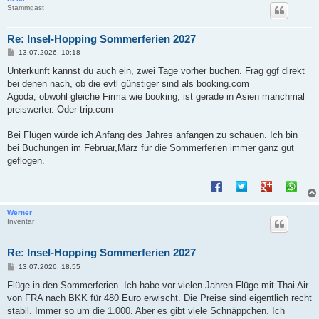
Stammgast
Re: Insel-Hopping Sommerferien 2027
B
13.07.2026, 10:18
e
i
Unterkunft kannst du auch ein, zwei Tage vorher buchen. Frag ggf direkt
t
bei denen nach, ob die evtl günstiger sind als booking.com
r
a
Agoda, obwohl gleiche Firma wie booking, ist gerade in Asien manchmal
g
preiswerter. Oder trip.com
Bei Flügen würde ich Anfang des Jahres anfangen zu schauen. Ich bin
bei Buchungen im Februar,März für die Sommerferien immer ganz gut
geflogen.
Werner
Inventar
Re: Insel-Hopping Sommerferien 2027
B
13.07.2026, 18:55
e
i
Flüge in den Sommerferien. Ich habe vor vielen Jahren Flüge mit Thai Air
t
von FRA nach BKK für 480 Euro erwischt. Die Preise sind eigentlich recht
r
a
stabil. Immer so um die 1.000. Aber es gibt viele Schnäppchen. Ich
g