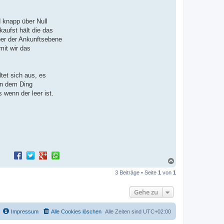
d knapp über Null
aufst hält die das
ber der Ankunftsebene
it wir das
tet sich aus, es
in dem Ding
 wenn der leer ist.
N
a
3 Beiträge • Seite
1
von
1
c
h
o
Gehe zu
b
e
n
Impressum
Alle Cookies löschen
Alle Zeiten sind
UTC+02:00