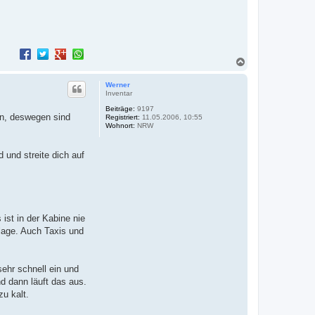
N
a
c
Werner
h
Inventar
o
Beiträge:
9197
b
en, deswegen sind
Registriert:
11.05.2006, 10:55
e
Wohnort:
NRW
n
 und streite dich auf
ist in der Kabine nie
nlage. Auch Taxis und
sehr schnell ein und
nd dann läuft das aus.
zu kalt.