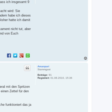
dass ich insgesamt 9
acht wird: Sie
udem habe ich dieses
sher hatte ich damit
ament nicht tut, aber
mand von Euch
N
a
c
Amanpuri
h
Stammgast
o
Beiträge:
91
b
Registriert:
01.08.2010, 15:36
e
n
eral mit den Spritzen
einen Zettel für den
he funktioniert das ja