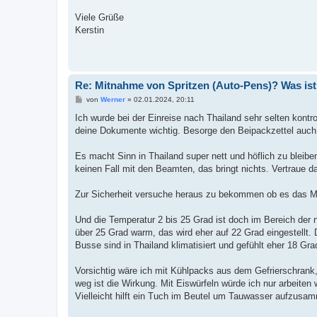
Viele Grüße
Kerstin
Re: Mitnahme von Spritzen (Auto-Pens)? Was is
B
von
Werner
»
02.01.2024, 20:11
e
i
Ich wurde bei der Einreise nach Thailand sehr selten kont
t
deine Dokumente wichtig. Besorge den Beipackzettel auch in
r
a
g
Es macht Sinn in Thailand super nett und höflich zu bleib
keinen Fall mit den Beamten, das bringt nichts. Vertraue da
Zur Sicherheit versuche heraus zu bekommen ob es das Me
Und die Temperatur 2 bis 25 Grad ist doch im Bereich der 
über 25 Grad warm, das wird eher auf 22 Grad eingestellt.
Busse sind in Thailand klimatisiert und gefühlt eher 18 Gra
Vorsichtig wäre ich mit Kühlpacks aus dem Gefrierschrank, 
weg ist die Wirkung. Mit Eiswürfeln würde ich nur arbeiten 
Vielleicht hilft ein Tuch im Beutel um Tauwasser aufzusamm