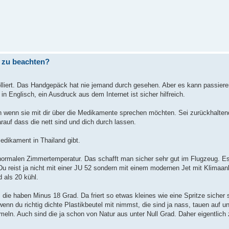
t zu beachten?
rolliert. Das Handgepäck hat nie jemand durch gesehen. Aber es kann passier
 Englisch, ein Ausdruck aus dem Internet ist sicher hilfreich.
en wenn sie mit dir über die Medikamente sprechen möchten. Sei zurückhaltend
rauf dass die nett sind und dich durch lassen.
dikament in Thailand gibt.
normalen Zimmertemperatur. Das schafft man sicher sehr gut im Flugzeug. Es 
 Du reist ja nicht mit einer JU 52 sondern mit einem modernen Jet mit Klimaa
d als 20 kühl.
die haben Minus 18 Grad. Da friert so etwas kleines wie eine Spritze sicher 
wenn du richtig dichte Plastikbeutel mit nimmst, die sind ja nass, tauen auf u
eln. Auch sind die ja schon von Natur aus unter Null Grad. Daher eigentlich 