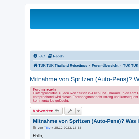
FAQ
Regeln
TUK TUK Thailand Reisetipps
Foren-Übersicht
TUK TUK 
Mitnahme von Spritzen (Auto-Pens)? W
Forumsregeln
Hintergrundinfos zu den Reisezielen in Asien und Thailand. In diesem
entsprechend wird dieses Forensegment sehr streng und konsequent i
kommentarlos gelöscht.
Antworten
Mitnahme von Spritzen (Auto-Pens)? Was i
B
von
Tilly
»
25.12.2023, 18:38
e
i
Hallo,
t