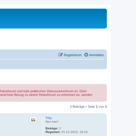
Registrieren
Anmelden
Reiseforum und kein politisches Diskussionsforum ist. Dem
ehend kein Bezug zu einem Reiseforum zu erkennen ist, werden
3 Beiträge • Seite
1
von
1
Tilly
Neu hier!
Beiträge:
1
Registriert:
25.12.2023, 18:16