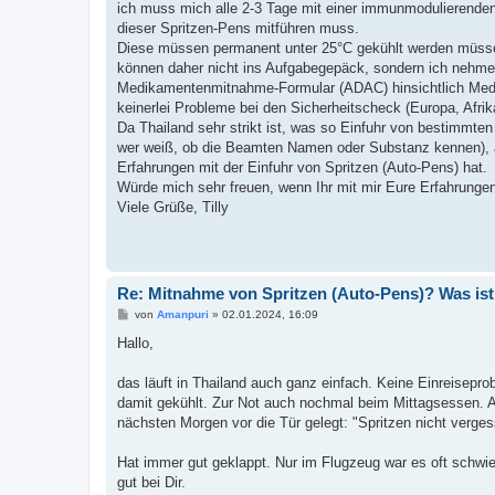
ich muss mich alle 2-3 Tage mit einer immunmodulierenden
r
a
dieser Spritzen-Pens mitführen muss.
g
Diese müssen permanent unter 25°C gekühlt werden müssen
können daher nicht ins Aufgabegepäck, sondern ich nehme
Medikamentenmitnahme-Formular (ADAC) hinsichtlich Medik
keinerlei Probleme bei den Sicherheitscheck (Europa, Afrik
Da Thailand sehr strikt ist, was so Einfuhr von bestimmte
wer weiß, ob die Beamten Namen oder Substanz kennen), ab
Erfahrungen mit der Einfuhr von Spritzen (Auto-Pens) hat.
Würde mich sehr freuen, wenn Ihr mit mir Eure Erfahrungen 
Viele Grüße, Tilly
Re: Mitnahme von Spritzen (Auto-Pens)? Was is
B
von
Amanpuri
»
02.01.2024, 16:09
e
i
Hallo,
t
r
a
das läuft in Thailand auch ganz einfach. Keine Einreisepro
g
damit gekühlt. Zur Not auch nochmal beim Mittagsessen. Ab
nächsten Morgen vor die Tür gelegt: "Spritzen nicht verge
Hat immer gut geklappt. Nur im Flugzeug war es oft schwieri
gut bei Dir.