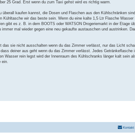
 über 25 Grad. Erst wenn du zum Taxi gehst wird es richtig warm.
e du überall kaufen kannst, die Dosen und Flaschen aus den Kühlschränken sin
n Kühltasche wir das beste sein. Wenn du eine kalte 1,5 Ltr Flasche Wasser k
hafen gibt es z. B. in dem BOOTS oder WATSON Drogeriemarkt in der Etage ü
u immer mal wieder gegen eine neu gekaufte austauschen und austrinken. Dam
 das sie nicht ausschalten wenn du das Zimmer verlässt, nur das Licht schal
ein dass deiner aus geht wenn du das Zimmer verlässt. Jedes Getränkeflasche 
n Wasser rein legst wird der Innenraum des Kühlschranks länger kalt sein als
 ein.
Kontakt