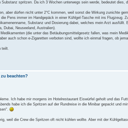
 Substanz spritzen. Da ich 3 Wochen unterwegs sein werde, bedeutet dies, 
, aber dürfen nicht unter 2°C kommen, weil sonst die Wirkung zunichte gem
 die Pens immer im Handgepäck in einer Kühlgel-Tasche mit ins Flugzeug. Z
amenenname, Substanz und Dosierung dabei, welches mein Arzt ausfüllt. Bi
a, Dubai, Neuseeland, Australien).
n Medikamenten (die unter das Betäubungsmittelgesetz fallen, was mein Medik
er auch schon e-Zigaretten verboten sind, wollte ich einmal fragen, ob je
teilt.
t zu beachten?
bleme. Ich habe mir morgens im Hotelrestaurant Eiswürfel geholt und das Futt
ends habe ich die Spritzen auf der Rundreise in die Minibar gepackt und mir 
ssen".
g, weil die Crew die Spritzen oft nicht kühlen wollte. Aber mit der Kühlgeltasc